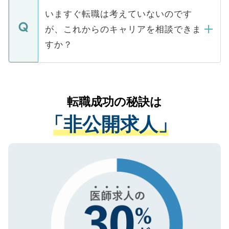
合があります。 選考を効率よく行うため
の辞退の連絡はキャリアパートナーが行い
で、ご安心ください。当サイトからの登録
いますぐ転職は考えていないのです
に、医療機関が求める条件に合った人材の
ますので、ご安心ください。
などで収集したご登録者様の個人情報は、
が、これからのキャリアを相談できま
みを人材紹介会社に依頼するケースが増え
ご本人のキャリアアップおよび転職活動の
ています。
すか？
支援を目的に使用いたします。お預かりし
ているすべての個人データはご本人の許可
お気軽にご相談ください。先生専任のキャ
なく、医療機関側に開示したり、第三者に
リアパートナーが将来のご希望などをおう
提供することは一切ありません。また弊社
かがいして、現在の医療機関の状況や紹介
転職成功の秘訣は
は、個人情報の取り扱いについての厳密な
経験をまじえながら、適切なアドバイスを
管理基準を満たした事業者のみに付与され
「非公開求人」
させていただきます。すぐにご転職をされ
る、プライバシーマークを取得済みです。
ない方には、長期的なサポートが可能です
ご登録いただいた個人情報は、SSL（デー
ので、まずはご登録ください。
タ暗号化）によって保護されていますの
で、機密保持に関してもご安心ください。