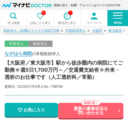
医師の求人・転職・アルバイトはマイナビDOCTOR
0
1
MENU
お気に入り求人
最近見た求人
マイページ
求人検索
医師求人・転職のマイナビDOCTOR
常勤医師求人
大阪府
東大阪市
常勤求人
募集停止
ながはら病院
の常勤医師求人
【大阪府／東大阪市】駅から徒歩圏内の病院にてご
勤務☆週5日1,700万円～／交通費支給有☆外来・
透析のお仕事です（人工透析科／常勤）
更新日 : 2025/07/03
求人No : 796194
最新の募集状況を
お気に入り
問い合わせる