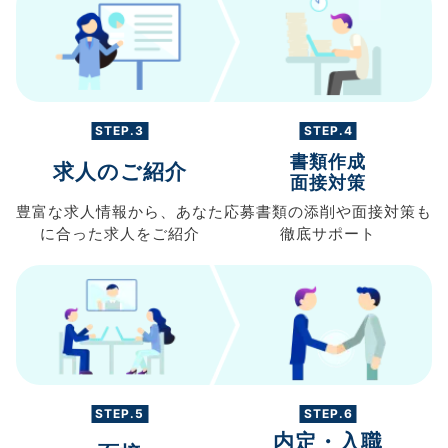
STEP.3
STEP.4
書類作成
求人のご紹介
面接対策
豊富な求人情報から、
あなた
応募書類の
添削や面接対策も
に合った求人を
ご紹介
徹底サポート
STEP.5
STEP.6
内定・入職