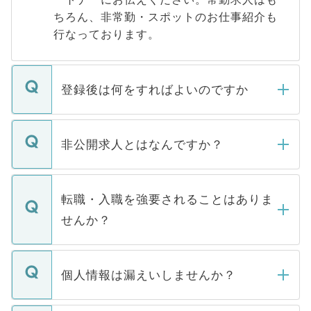
ちろん、非常勤・スポットのお仕事紹介も
行なっております。
登録後は何をすればよいのですか
ご登録いただきましたら、弊社担当者がご
登録内容を確認し、その後メールもしくは
非公開求人とはなんですか？
お電話にて次のステップのご案内をいたし
ます。通常、5営業日以内にはご連絡をせて
マイナビDOCTORで取り扱っている求人の
いただきますので、しばらくお待ちくださ
うち約3割は、Webサイトからご覧いただ
転職・入職を強要されることはありま
い。
けない「非公開求人」です。非公開求人は
せんか？
下記の理由によって、一般には公開してい
ません。
転職・入職を強要することは一切ありませ
ん。また、仮に応募先から内定をいただい
個人情報は漏えいしませんか？
■応募殺到を避けるため 人気のある医療機
たとしても、ご本人が納得しない限り、内
関を公にしてしまうと、応募が殺到する場
定を承諾する必要はありません。内定先へ
個人情報が漏えいすることはありませんの