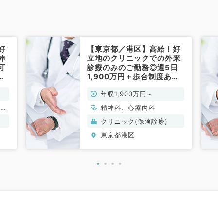
好
【東京都／港区】高給！好
神
立地のクリニックでの外来
可
診療のみのご勤務◎週5日
談
1,900万円＋歩合制度あり
）
◎週4日勤務も可能です！
年収1,900万円～
（精神科／常勤）
一般
精神科、心療内科
クリニック(保険診療)
東京都港区