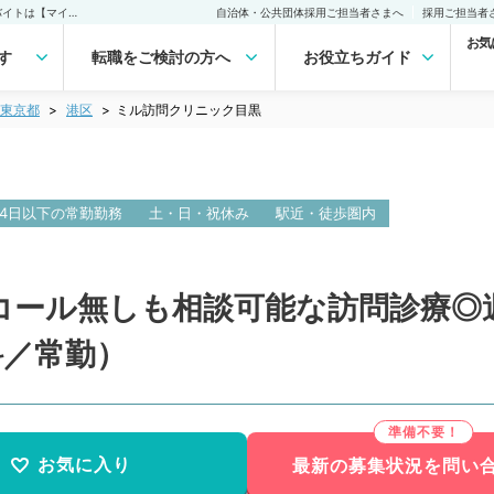
ミル訪問クリニック目黒(常勤)の転職・求人｜医師の求人・転職・アルバイトは【マイナビDOCTOR】
自治体・公共団体採用ご担当者さまへ
採用ご担当者
お気
す
転職をご検討の方へ
お役立ちガイド
東京都
港区
ミル訪問クリニック目黒
4日以下の常勤勤務
土・日・祝休み
駅近・徒歩圏内
ール無しも相談可能な訪問診療◎週4
科／常勤）
お気に入り
最新の募集状況を問い