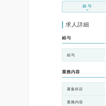
般内科、循環器内
給与
器内科、消化器内
泌・代謝内科、腎
老年内科、血液内
系全般、一般外
求人詳細
器外科、乳腺外
診療科、美容皮膚
・人間ドック、救
給与
ＣＵ、病理科、基
、膠原病科、スポ
外科、大腸・肛門
給与
業医、脊髄・脊椎
目不問
業務内容
募集科目
業務内容