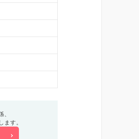
係、
します。