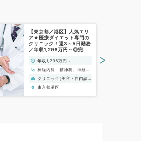
【東京都／港区】人気エリ
ア★医療ダイエット専門の
クリニック！週3～5日勤務
／年収1,296万円～◎完全
週休二日制◇（科目不問／
>
年収1,296万円～
常勤）
神経内科、精神科、神経
科、アレルギー科、リウマ
クリニック(美容・自由診
チ科、小児科、整形外科、
療）
東京都港区
形成外科、美容外科、脳神
経外科、呼吸器外科、心臓
血管外科、小児外科、皮膚
科、泌尿器科、産婦人科、
産科、婦人科、眼科、耳鼻
咽喉科、気管食道科、放射
線科、リハビリテーション
科、麻酔科、ペインクリニ
ック、人工透析科、緩和ケ