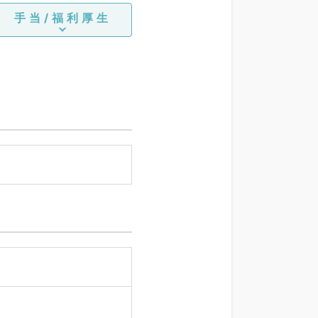
ア科、一般内科、循環器内
手当/福利厚生
科、呼吸器内科、消化器内
科、内分泌・代謝内科、腎
臓内科、老年内科、血液内
科、外科系全般、一般外
科、消化器外科、乳腺外
科、総合診療科、美容皮膚
科、健診・人間ドック、救
急科・ＩＣＵ、病理科、基
礎医学系、膠原病科、スポ
ーツ整形外科、大腸・肛門
外科、産業医、脊髄・脊椎
外科