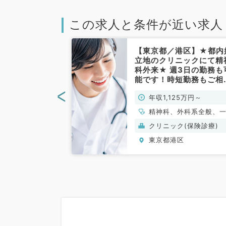
この求人と条件が近い求人
港区】全国展開
【東京都／港区】★都内
★AGA・ED
立地のクリニックにて精
事！週5日年収
科外来★ 週3日の勤務も
円～◎～週4日勤
能です！時短勤務もご相
す～（科目不問
下さい！（精神科／常勤
<
0万円～2,000万
年収1,125万円～
、精神科、神経
精神科、外科系全般、
ルギー科、リウマ
外科
ク(美容・自由診
クリニック(保険診療)
児科、整形外科、
区
東京都港区
、美容外科、脳神
呼吸器外科、心臓
、小児外科、皮膚
器科、産婦人科、
人科、眼科、耳鼻
気管食道科、放射
ハビリテーション
科、ペインクリニ
工透析科、緩和ケ