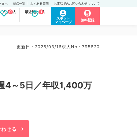
さまへ
拠点一覧
よくある質問
お電話でのお問い合わせについて
に入り求人
0
最近見た求人
1
スポット
無料登録
マイページ
更新日 : 2026/03/16
求人No : 795820
～5日／年収1,400万
合わせる