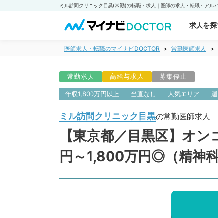
求人を探
医師求人・転職のマイナビDOCTOR
常勤医師求人
常勤求人
高給与求人
募集停止
年収1,800万円以上
当直なし
人気エリア
週
ミル訪問クリニック目黒
の常勤医師求人
【東京都／目黒区】オンコ
円～1,800万円◎（精神