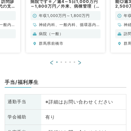
！訪問診
病院です☆／週4～5日1,000万円
能◎週3
代の支給
～1,800万円／外来、病棟管理（内
2,50
科系／常勤）
外来の
勤）
年収1,000万円～1,800万円
年収
一般内
神経内科、一般内科、循環器内
神
般、一般
科、呼吸器内科、消化器内科、内
科
病院（一般）
訪
分泌・代謝内科、腎臓内科、老年
分
群馬県前橋市
群
内科、血液内科、膠原病科
内
<
>
手当/福利厚生
※詳細はお問い合わせください
通勤手当
有り
学会補助