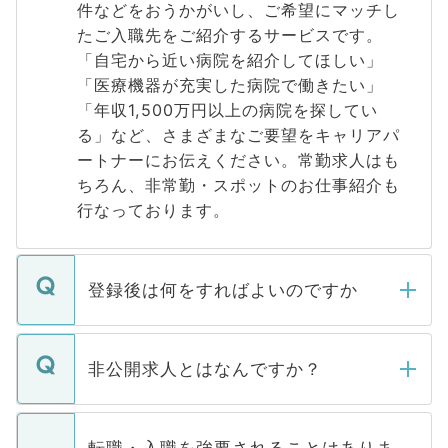
件などをおうかがいし、ご希望にマッチし
たご入職先をご紹介するサービスです。
「自宅から近い病院を紹介してほしい」
「医療機器が充実した病院で働きたい」
「年収1,500万円以上の病院を探してい
る」など、さまざまなご要望をキャリアパ
ートナーにお伝えください。常勤求人はも
ちろん、非常勤・スポットのお仕事紹介も
行なっております。
登録後は何をすればよいのですか
ご登録いただきましたら、弊社担当者がご
登録内容を確認し、その後メールもしくは
非公開求人とはなんですか？
お電話にて次のステップのご案内をいたし
ます。通常、5営業日以内にはご連絡をせて
マイナビDOCTORで取り扱っている求人の
いただきますので、しばらくお待ちくださ
うち約3割は、Webサイトからご覧いただ
転職・入職を強要されることはありま