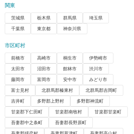
関東
茨城県
栃木県
群馬県
埼玉県
千葉県
東京都
神奈川県
市区町村
前橋市
高崎市
桐生市
伊勢崎市
太田市
沼田市
館林市
渋川市
藤岡市
富岡市
安中市
みどり市
富士見村
北群馬郡榛東村
北群馬郡吉岡町
吉井町
多野郡上野村
多野郡神流町
甘楽郡下仁田町
甘楽郡南牧村
甘楽郡甘楽町
吾妻郡中之条町
吾妻郡長野原町
吾妻郡嬬恋村
吾妻郡草津町
吾妻郡高山村