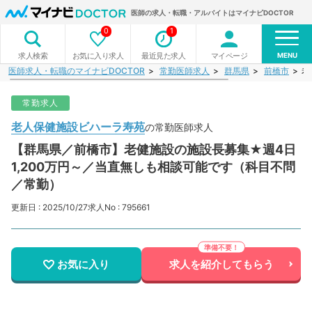
医師の求人・転職・アルバイトはマイナビDOCTOR
0
1
MENU
お気に入り求人
最近見た求人
マイページ
求人検索
医師求人・転職のマイナビDOCTOR
常勤医師求人
群馬県
前橋市
老
常勤求人
老人保健施設ビハーラ寿苑
の常勤医師求人
【群馬県／前橋市】老健施設の施設長募集★週4日
1,200万円～／当直無しも相談可能です（科目不問
／常勤）
更新日 : 2025/10/27
求人No : 795661
お気に入り
求人を紹介してもらう