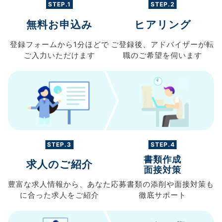
STEP.1
STEP.2
無料お申込み
ヒアリング
登録フォームから
1分ほどで
ご登録後、
アドバイザーが転
ご入力
いただけます
職の
ご希望を伺います
STEP.3
STEP.4
書類作成
求人のご紹介
面接対策
豊富な求人情報から、
あなた
応募書類の
添削や面接対策も
に合った求人を
ご紹介
徹底サポート