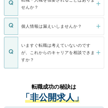
い。
けない「非公開求人」です。非公開求人は
せんか？
下記の理由によって、一般には公開してい
ません。
転職・入職を強要することは一切ありませ
ん。また、仮に応募先から内定をいただい
個人情報は漏えいしませんか？
■応募殺到を避けるため 人気のある医療機
たとしても、ご本人が納得しない限り、内
関を公にしてしまうと、応募が殺到する場
定を承諾する必要はありません。内定先へ
個人情報が漏えいすることはありませんの
合があります。 選考を効率よく行うため
の辞退の連絡はキャリアパートナーが行い
で、ご安心ください。当サイトからの登録
いますぐ転職は考えていないのです
に、医療機関が求める条件に合った人材の
ますので、ご安心ください。
などで収集したご登録者様の個人情報は、
が、これからのキャリアを相談できま
みを人材紹介会社に依頼するケースが増え
ご本人のキャリアアップおよび転職活動の
ています。
すか？
支援を目的に使用いたします。お預かりし
ているすべての個人データはご本人の許可
お気軽にご相談ください。先生専任のキャ
なく、医療機関側に開示したり、第三者に
リアパートナーが将来のご希望などをおう
提供することは一切ありません。また弊社
かがいして、現在の医療機関の状況や紹介
転職成功の秘訣は
は、個人情報の取り扱いについての厳密な
経験をまじえながら、適切なアドバイスを
管理基準を満たした事業者のみに付与され
「非公開求人」
させていただきます。すぐにご転職をされ
る、プライバシーマークを取得済みです。
ない方には、長期的なサポートが可能です
ご登録いただいた個人情報は、SSL（デー
ので、まずはご登録ください。