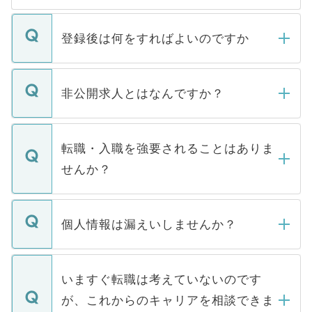
登録後は何をすればよいのですか
ご登録いただきましたら、弊社担当者がご
登録内容を確認し、その後メールもしくは
非公開求人とはなんですか？
お電話にて次のステップのご案内をいたし
ます。通常、5営業日以内にはご連絡をせて
マイナビDOCTORで取り扱っている求人の
いただきますので、しばらくお待ちくださ
うち約3割は、Webサイトからご覧いただ
転職・入職を強要されることはありま
い。
けない「非公開求人」です。非公開求人は
せんか？
下記の理由によって、一般には公開してい
ません。
転職・入職を強要することは一切ありませ
ん。また、仮に応募先から内定をいただい
個人情報は漏えいしませんか？
■応募殺到を避けるため 人気のある医療機
たとしても、ご本人が納得しない限り、内
関を公にしてしまうと、応募が殺到する場
定を承諾する必要はありません。内定先へ
個人情報が漏えいすることはありませんの
合があります。 選考を効率よく行うため
の辞退の連絡はキャリアパートナーが行い
で、ご安心ください。当サイトからの登録
いますぐ転職は考えていないのです
に、医療機関が求める条件に合った人材の
ますので、ご安心ください。
などで収集したご登録者様の個人情報は、
が、これからのキャリアを相談できま
みを人材紹介会社に依頼するケースが増え
ご本人のキャリアアップおよび転職活動の