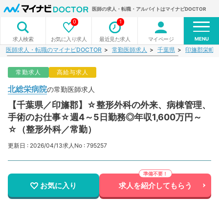
医師の求人・転職・アルバイトはマイナビDOCTOR
0
1
MENU
お気に入り求人
最近見た求人
マイページ
求人検索
医師求人・転職のマイナビDOCTOR
常勤医師求人
千葉県
印旛郡栄町
常勤求人
高給与求人
北総栄病院
の常勤医師求人
【千葉県／印旛郡】☆整形外科の外来、病棟管理、
手術のお仕事☆週4～5日勤務◎年収1,600万円～
☆（整形外科／常勤）
更新日 : 2026/04/13
求人No : 795257
お気に入り
求人を紹介してもらう