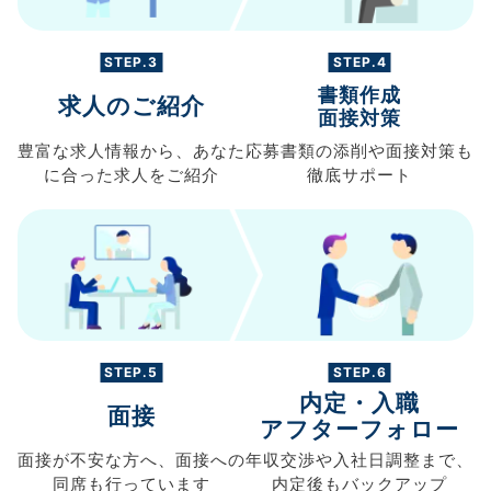
STEP.3
STEP.4
書類作成
求人のご紹介
面接対策
豊富な求人情報から、
あなた
応募書類の
添削や面接対策も
に合った求人を
ご紹介
徹底サポート
STEP.5
STEP.6
内定・入職
面接
アフターフォロー
面接が不安な方へ、
面接への
年収交渉や
入社日調整まで、
同席も
行っています
内定後もバックアップ