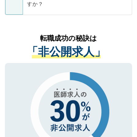
ています。
すか？
支援を目的に使用いたします。お預かりし
ているすべての個人データはご本人の許可
お気軽にご相談ください。先生専任のキャ
なく、医療機関側に開示したり、第三者に
リアパートナーが将来のご希望などをおう
提供することは一切ありません。また弊社
かがいして、現在の医療機関の状況や紹介
転職成功の秘訣は
は、個人情報の取り扱いについての厳密な
経験をまじえながら、適切なアドバイスを
管理基準を満たした事業者のみに付与され
「非公開求人」
させていただきます。すぐにご転職をされ
る、プライバシーマークを取得済みです。
ない方には、長期的なサポートが可能です
ご登録いただいた個人情報は、SSL（デー
ので、まずはご登録ください。
タ暗号化）によって保護されていますの
で、機密保持に関してもご安心ください。