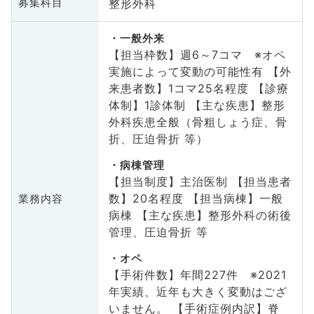
整形外科
募集科目
一般外来
【担当枠数】週6～7コマ ※オペ
実施によって変動の可能性有 【外
来患者数】1コマ25名程度 【診療
体制】1診体制 【主な疾患】整形
外科疾患全般（骨粗しょう症、骨
折、圧迫骨折 等）
病棟管理
【担当制度】主治医制 【担当患者
数】20名程度 【担当病棟】一般
業務内容
病棟 【主な疾患】整形外科の術後
管理、圧迫骨折 等
オペ
【手術件数】年間227件 ※2021
年実績、近年も大きく変動はござ
いません。 【手術症例内訳】脊