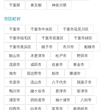
千葉県
東京都
神奈川県
市区町村
千葉市
千葉市中央区
千葉市花見川区
千葉市稲毛区
千葉市若葉区
千葉市緑区
千葉市美浜区
銚子市
市川市
船橋市
館山市
木更津市
松戸市
野田市
茂原市
成田市
佐倉市
東金市
旭市
習志野市
柏市
勝浦市
市原市
流山市
八千代市
我孫子市
鴨川市
鎌ケ谷市
君津市
富津市
浦安市
四街道市
袖ケ浦市
八街市
印西市
白井市
富里市
南房総市