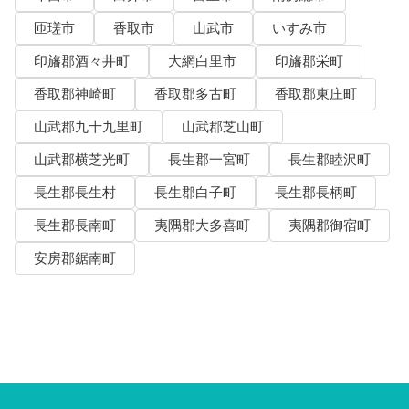
匝瑳市
香取市
山武市
いすみ市
印旛郡酒々井町
大網白里市
印旛郡栄町
香取郡神崎町
香取郡多古町
香取郡東庄町
山武郡九十九里町
山武郡芝山町
山武郡横芝光町
長生郡一宮町
長生郡睦沢町
長生郡長生村
長生郡白子町
長生郡長柄町
長生郡長南町
夷隅郡大多喜町
夷隅郡御宿町
安房郡鋸南町