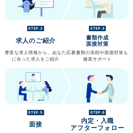
STEP.3
STEP.4
書類作成
求人のご紹介
面接対策
豊富な求人情報から、
あなた
応募書類の
添削や面接対策も
に合った求人を
ご紹介
徹底サポート
STEP.5
STEP.6
内定・入職
面接
アフターフォロー