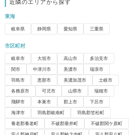
近隣のエリアから探す
東海
岐阜県
静岡県
愛知県
三重県
市区町村
岐阜市
大垣市
高山市
多治見市
関市
中津川市
美濃市
瑞浪市
羽島市
恵那市
美濃加茂市
土岐市
各務原市
可児市
山県市
瑞穂市
飛騨市
本巣市
郡上市
下呂市
海津市
羽島郡岐南町
羽島郡笠松町
養老郡養老町
不破郡垂井町
不破郡関ケ原町
安八郡神戸町
安八郡輪之内町
安八郡安八町