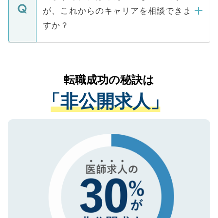
ますので、ご安心ください。
などで収集したご登録者様の個人情報は、
が、これからのキャリアを相談できま
みを人材紹介会社に依頼するケースが増え
ご本人のキャリアアップおよび転職活動の
ています。
すか？
支援を目的に使用いたします。お預かりし
ているすべての個人データはご本人の許可
お気軽にご相談ください。先生専任のキャ
なく、医療機関側に開示したり、第三者に
リアパートナーが将来のご希望などをおう
提供することは一切ありません。また弊社
かがいして、現在の医療機関の状況や紹介
転職成功の秘訣は
は、個人情報の取り扱いについての厳密な
経験をまじえながら、適切なアドバイスを
管理基準を満たした事業者のみに付与され
「非公開求人」
させていただきます。すぐにご転職をされ
る、プライバシーマークを取得済みです。
ない方には、長期的なサポートが可能です
ご登録いただいた個人情報は、SSL（デー
ので、まずはご登録ください。
タ暗号化）によって保護されていますの
で、機密保持に関してもご安心ください。