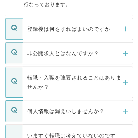
行なっております。
登録後は何をすればよいのですか
ご登録いただきましたら、弊社担当者がご
登録内容を確認し、その後メールもしくは
非公開求人とはなんですか？
お電話にて次のステップのご案内をいたし
ます。通常、5営業日以内にはご連絡をせて
マイナビDOCTORで取り扱っている求人の
いただきますので、しばらくお待ちくださ
うち約3割は、Webサイトからご覧いただ
転職・入職を強要されることはありま
い。
けない「非公開求人」です。非公開求人は
せんか？
下記の理由によって、一般には公開してい
ません。
転職・入職を強要することは一切ありませ
ん。また、仮に応募先から内定をいただい
個人情報は漏えいしませんか？
■応募殺到を避けるため 人気のある医療機
たとしても、ご本人が納得しない限り、内
関を公にしてしまうと、応募が殺到する場
定を承諾する必要はありません。内定先へ
個人情報が漏えいすることはありませんの
合があります。 選考を効率よく行うため
の辞退の連絡はキャリアパートナーが行い
で、ご安心ください。当サイトからの登録
いますぐ転職は考えていないのです
に、医療機関が求める条件に合った人材の