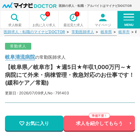
医師の求人・転職・アルバイトはマイナビDOCTOR
0
1
MENU
お気に入り求人
最近見た求人
マイページ
求人検索
医師求人・転職のマイナビDOCTOR
常勤医師求人
岐阜県
岐阜市
岐
常勤求人
岐阜清流病院
の常勤医師求人
【岐阜県／岐阜市】★週5日★年収1,000万円～★
病院にて外来・病棟管理・救急対応のお仕事です！
(緩和ケア／常勤)
更新日 : 2026/07/09
求人No : 791403
お気に入り
求人を紹介してもらう