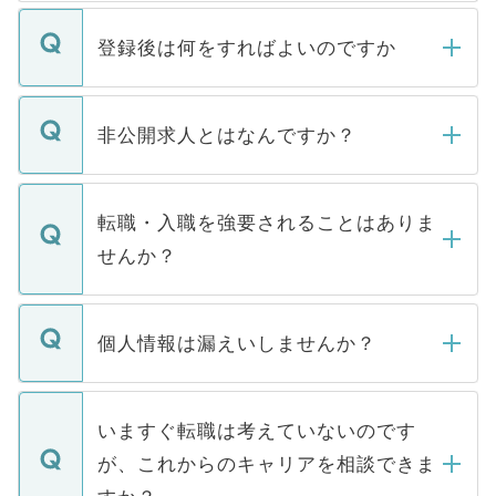
登録後は何をすればよいのですか
ご登録いただきましたら、弊社担当者がご
登録内容を確認し、その後メールもしくは
非公開求人とはなんですか？
お電話にて次のステップのご案内をいたし
ます。通常、5営業日以内にはご連絡をせて
マイナビDOCTORで取り扱っている求人の
いただきますので、しばらくお待ちくださ
うち約3割は、Webサイトからご覧いただ
転職・入職を強要されることはありま
い。
けない「非公開求人」です。非公開求人は
せんか？
下記の理由によって、一般には公開してい
ません。
転職・入職を強要することは一切ありませ
ん。また、仮に応募先から内定をいただい
個人情報は漏えいしませんか？
■応募殺到を避けるため 人気のある医療機
たとしても、ご本人が納得しない限り、内
関を公にしてしまうと、応募が殺到する場
定を承諾する必要はありません。内定先へ
個人情報が漏えいすることはありませんの
合があります。 選考を効率よく行うため
の辞退の連絡はキャリアパートナーが行い
で、ご安心ください。当サイトからの登録
いますぐ転職は考えていないのです
に、医療機関が求める条件に合った人材の
ますので、ご安心ください。
などで収集したご登録者様の個人情報は、
が、これからのキャリアを相談できま
みを人材紹介会社に依頼するケースが増え
ご本人のキャリアアップおよび転職活動の
ています。