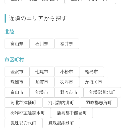
近隣のエリアから探す
北陸
富山県
石川県
福井県
市区町村
金沢市
七尾市
小松市
輪島市
珠洲市
加賀市
羽咋市
かほく市
白山市
能美市
野々市市
能美郡川北町
河北郡津幡町
河北郡内灘町
羽咋郡志賀町
羽咋郡宝達志水町
鹿島郡中能登町
鳳珠郡穴水町
鳳珠郡能登町