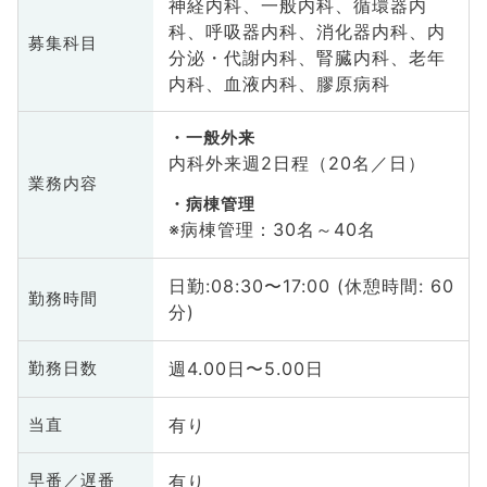
神経内科、一般内科、循環器内
科、呼吸器内科、消化器内科、内
募集科目
分泌・代謝内科、腎臓内科、老年
内科、血液内科、膠原病科
一般外来
内科外来週2日程（20名／日）
業務内容
病棟管理
※病棟管理：30名～40名
日勤:08:30〜17:00 (休憩時間: 60
勤務時間
分)
週4.00日〜5.00日
勤務日数
有り
当直
有り
早番／遅番