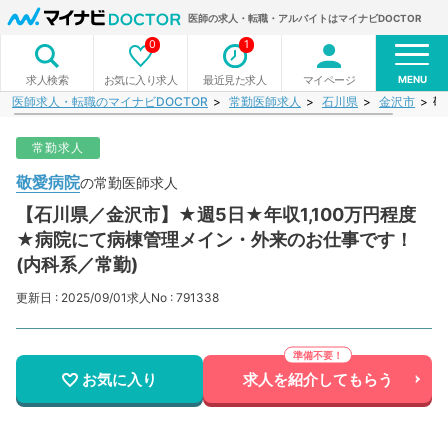
医師の求人・転職・アルバイトはマイナビDOCTOR
0
1
MENU
お気に入り求人
最近見た求人
マイページ
求人検索
医師求人・転職のマイナビDOCTOR
常勤医師求人
石川県
金沢市
敬
常勤求人
敬愛病院
の常勤医師求人
【石川県／金沢市】★週5日★年収1,100万円程度
★病院にて病棟管理メイン・外来のお仕事です！
(内科系／常勤)
更新日 : 2025/09/01
求人No : 791338
お気に入り
求人を紹介してもらう