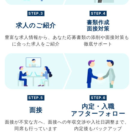
STEP.3
STEP.4
書類作成
求人のご紹介
面接対策
豊富な求人情報から、
あなた
応募書類の
添削や面接対策も
に合った求人を
ご紹介
徹底サポート
STEP.5
STEP.6
内定・入職
面接
アフターフォロー
面接が不安な方へ、
面接への
年収交渉や
入社日調整まで、
同席も
行っています
内定後もバックアップ