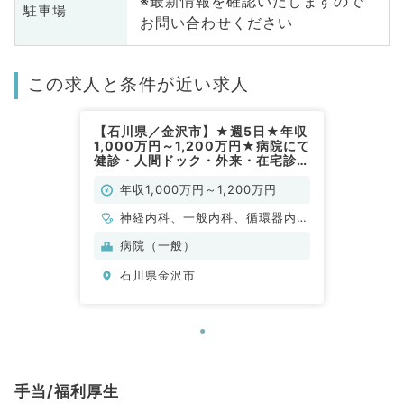
※最新情報を確認いたしますので
駐車場
お問い合わせください
この求人と条件が近い求人
【石川県／金沢市】★週5日★年収
1,000万円～1,200万円★病院にて
健診・人間ドック・外来・在宅診療
のお仕事です！(内科系／常勤)
年収1,000万円～1,200万円
神経内科、一般内科、循環器内
科、呼吸器内科、消化器内科、内
病院（一般）
分泌・代謝内科、腎臓内科、老年
石川県金沢市
内科、血液内科、膠原病科
手当/福利厚生