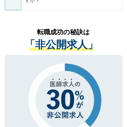
すか？
支援を目的に使用いたします。お預かりし
ているすべての個人データはご本人の許可
お気軽にご相談ください。先生専任のキャ
なく、医療機関側に開示したり、第三者に
リアパートナーが将来のご希望などをおう
提供することは一切ありません。また弊社
かがいして、現在の医療機関の状況や紹介
転職成功の秘訣は
は、個人情報の取り扱いについての厳密な
経験をまじえながら、適切なアドバイスを
管理基準を満たした事業者のみに付与され
「非公開求人」
させていただきます。すぐにご転職をされ
る、プライバシーマークを取得済みです。
ない方には、長期的なサポートが可能です
ご登録いただいた個人情報は、SSL（デー
ので、まずはご登録ください。
タ暗号化）によって保護されていますの
で、機密保持に関してもご安心ください。