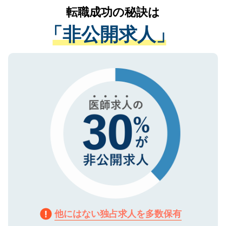
かがいして、現在の医療機関の状況や紹介
転職成功の秘訣は
は、個人情報の取り扱いについての厳密な
経験をまじえながら、適切なアドバイスを
管理基準を満たした事業者のみに付与され
「非公開求人」
させていただきます。すぐにご転職をされ
る、プライバシーマークを取得済みです。
ない方には、長期的なサポートが可能です
ご登録いただいた個人情報は、SSL（デー
ので、まずはご登録ください。
タ暗号化）によって保護されていますの
で、機密保持に関してもご安心ください。
他にはない独占求人を多数保有