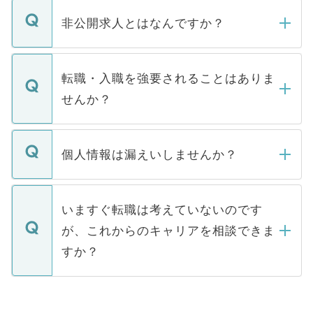
ご登録いただきましたら、弊社担当者がご
登録内容を確認し、その後メールもしくは
非公開求人とはなんですか？
お電話にて次のステップのご案内をいたし
ます。通常、5営業日以内にはご連絡をせて
マイナビDOCTORで取り扱っている求人の
いただきますので、しばらくお待ちくださ
うち約3割は、Webサイトからご覧いただ
転職・入職を強要されることはありま
い。
けない「非公開求人」です。非公開求人は
せんか？
下記の理由によって、一般には公開してい
ません。
転職・入職を強要することは一切ありませ
ん。また、仮に応募先から内定をいただい
個人情報は漏えいしませんか？
■応募殺到を避けるため 人気のある医療機
たとしても、ご本人が納得しない限り、内
関を公にしてしまうと、応募が殺到する場
定を承諾する必要はありません。内定先へ
個人情報が漏えいすることはありませんの
合があります。 選考を効率よく行うため
の辞退の連絡はキャリアパートナーが行い
で、ご安心ください。当サイトからの登録
いますぐ転職は考えていないのです
に、医療機関が求める条件に合った人材の
ますので、ご安心ください。
などで収集したご登録者様の個人情報は、
が、これからのキャリアを相談できま
みを人材紹介会社に依頼するケースが増え
ご本人のキャリアアップおよび転職活動の
ています。
すか？
支援を目的に使用いたします。お預かりし
ているすべての個人データはご本人の許可
お気軽にご相談ください。先生専任のキャ
なく、医療機関側に開示したり、第三者に
リアパートナーが将来のご希望などをおう
提供することは一切ありません。また弊社