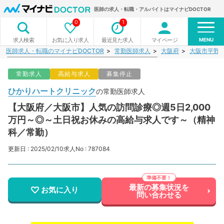
医師の求人・転職・アルバイトはマイナビDOCTOR
0
1
MENU
お気に入り求人
最近見た求人
マイページ
求人検索
医師求人・転職のマイナビDOCTOR
常勤医師求人
大阪府
大阪市平野
常勤求人
高給与求人
募集停止
ひかりハートクリニック
の常勤医師求人
【大阪府／大阪市】人気の訪問診療◎週5日2,000
万円～◎～土日祝お休みの高給与求人です～（精神
科／常勤）
更新日 : 2025/02/10
求人No : 787084
最新の募集状況を
お気に入り
問い合わせる