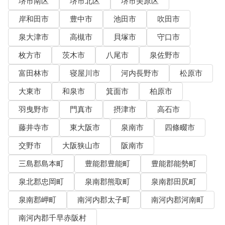
堺市南区
堺市北区
堺市美原区
岸和田市
豊中市
池田市
吹田市
泉大津市
高槻市
貝塚市
守口市
枚方市
茨木市
八尾市
泉佐野市
富田林市
寝屋川市
河内長野市
松原市
大東市
和泉市
箕面市
柏原市
羽曳野市
門真市
摂津市
高石市
藤井寺市
東大阪市
泉南市
四條畷市
交野市
大阪狭山市
阪南市
三島郡島本町
豊能郡豊能町
豊能郡能勢町
泉北郡忠岡町
泉南郡熊取町
泉南郡田尻町
泉南郡岬町
南河内郡太子町
南河内郡河南町
南河内郡千早赤阪村