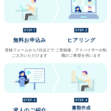
STEP.1
STEP.2
無料お申込み
ヒアリング
登録フォームから
1分ほどで
ご登録後、
アドバイザーが転
ご入力
いただけます
職の
ご希望を伺います
STEP.3
STEP.4
書類作成
求人のご紹介