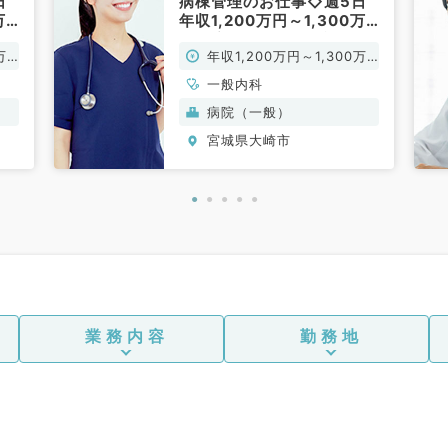
日
病棟管理のお仕事◇週5日
万
年収1,200万円～1,300万
等
円程度◎～転居費用補助等
万
年収1,200万円～1,300万
内
手当充実の病院～（一般内
科／常勤）
円
一般内科
病院（一般）
宮城県大崎市
業務内容
勤務地