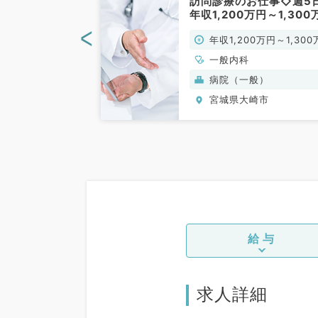
円◎マイカー通勤
訪問診療のお仕事◇週5
にて病棟管理・
年収1,200万円～1,300
お仕事です（一
円程度◎～転居費用補助
<
0万円～1,600万
年収1,200万円～1,300
勤）
手当充実の病院～（一般
科／常勤）
円
一般内科
般）
病院（一般）
崎市
宮城県大崎市
給与
求人詳細