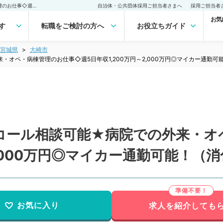
【宮城県／大崎市】オンコール相談可能★病院での外来・オペ・病棟管理のお仕事◇週5日年収1,200万円～2,000万円◎マイカー通勤可能！（消化器外科／常勤）の転職・求人｜医師の求人・転職・アルバイトは【マイナビDOCTOR】
自治体・公共団体採用ご担当者さまへ
採用ご担当者
お気
す
転職をご検討の方へ
お役立ちガイド
宮城県
大崎市
オペ・病棟管理のお仕事◇週5日年収1,200万円～2,000万円◎マイカー通勤可
コール相談可能★病院での外来・オ
2,000万円◎マイカー通勤可能！（
お気に入り
求人を紹介しても