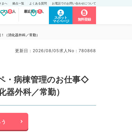
さまへ
拠点一覧
よくある質問
お電話でのお問い合わせについて
に入り求人
0
最近見た求人
1
スポット
無料登録
マイページ
能！（消化器外科／常勤）
更新日 : 2026/08/05
求人No : 780868
ペ・病棟管理のお仕事◇
消化器外科／常勤）
らう