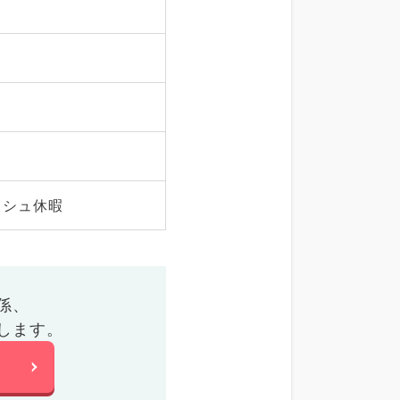
ッシュ休暇
係、
します。