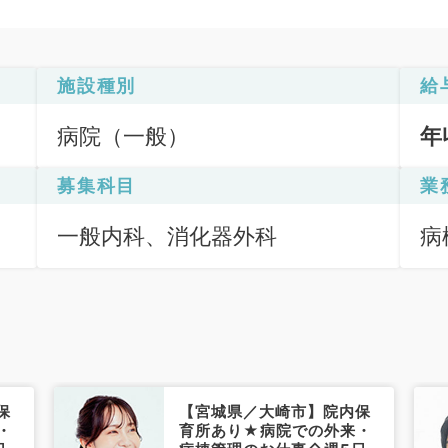
施設種別
給
病院（一般）
年
募集科目
業
一般内科、消化器外科
病
保
【宮城県／大崎市】院内保
・
育所あり★病院での外来・