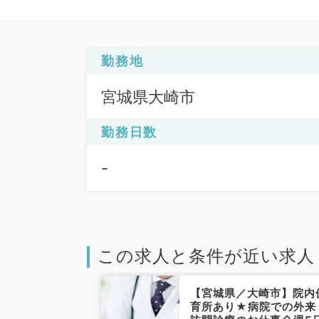
勤務地
宮城県大崎市
勤務日数
-
この求人と条件が近い求人
大崎市】週5日
【宮城県／大崎市】院内
,400万円～
育所あり★病院での外来