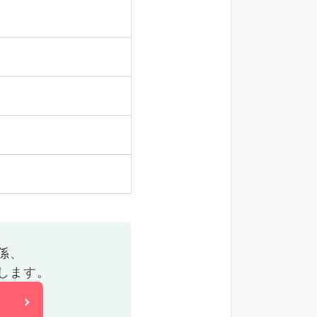
係、
します。