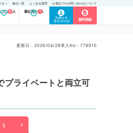
さまへ
拠点一覧
よくある質問
お電話でのお問い合わせについて
に入り求人
0
最近見た求人
1
スポット
無料登録
マイページ
更新日 : 2026/04/28
求人No : 779910
みでプライベートと両立可
らう