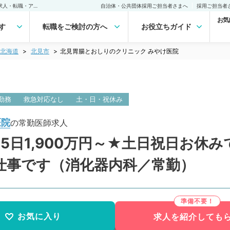
北見胃腸とおしりのクリニック みやけ医院(常勤)の転職・求人｜医師の求人・転職・アルバイトは【マイナビDOCTOR】
自治体・公共団体採用ご担当者さまへ
採用ご担当者
お気
す
転職をご検討の方へ
お役立ちガイド
北海道
北見市
北見胃腸とおしりのクリニック みやけ医院
勤務
救急対応なし
土・日・祝休み
医院
の常勤医師求人
5日1,900万円～★土日祝日お休
仕事です（消化器内科／常勤）
お気に入り
求人を紹介しても