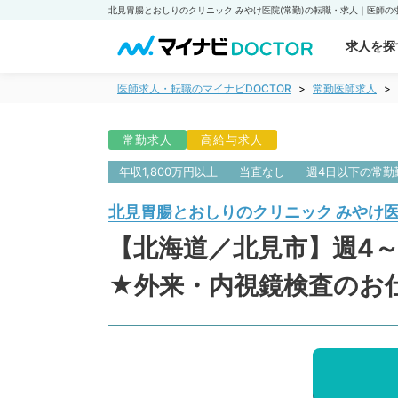
求人を探
医師求人・転職のマイナビDOCTOR
常勤医師求人
常勤求人
高給与求人
年収1,800万円以上
当直なし
週4日以下の常勤
北見胃腸とおしりのクリニック みやけ
【北海道／北見市】週4～
★外来・内視鏡検査のお