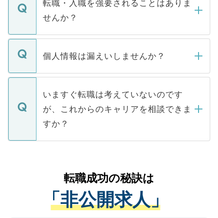
うち約3割は、Webサイトからご覧いただ
転職・入職を強要されることはありま
い。
けない「非公開求人」です。非公開求人は
せんか？
下記の理由によって、一般には公開してい
ません。
転職・入職を強要することは一切ありませ
ん。また、仮に応募先から内定をいただい
個人情報は漏えいしませんか？
■応募殺到を避けるため 人気のある医療機
たとしても、ご本人が納得しない限り、内
関を公にしてしまうと、応募が殺到する場
定を承諾する必要はありません。内定先へ
個人情報が漏えいすることはありませんの
合があります。 選考を効率よく行うため
の辞退の連絡はキャリアパートナーが行い
で、ご安心ください。当サイトからの登録
いますぐ転職は考えていないのです
に、医療機関が求める条件に合った人材の
ますので、ご安心ください。
などで収集したご登録者様の個人情報は、
が、これからのキャリアを相談できま
みを人材紹介会社に依頼するケースが増え
ご本人のキャリアアップおよび転職活動の
ています。
すか？
支援を目的に使用いたします。お預かりし
ているすべての個人データはご本人の許可
お気軽にご相談ください。先生専任のキャ
なく、医療機関側に開示したり、第三者に
リアパートナーが将来のご希望などをおう
提供することは一切ありません。また弊社
かがいして、現在の医療機関の状況や紹介
転職成功の秘訣は
は、個人情報の取り扱いについての厳密な
経験をまじえながら、適切なアドバイスを
管理基準を満たした事業者のみに付与され
「非公開求人」
させていただきます。すぐにご転職をされ
る、プライバシーマークを取得済みです。
ない方には、長期的なサポートが可能です
ご登録いただいた個人情報は、SSL（デー