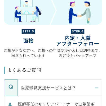
STEP.5
STEP.6
内定・入職
面接
アフターフォロー
面接が不安な方へ、
面接への
年収交渉や
入社日調整まで、
同席も
行っています
内定後もバックアップ
よくあるご質問
医療転職支援サービスとは？
医師専任のキャリアパートナーがご希望条