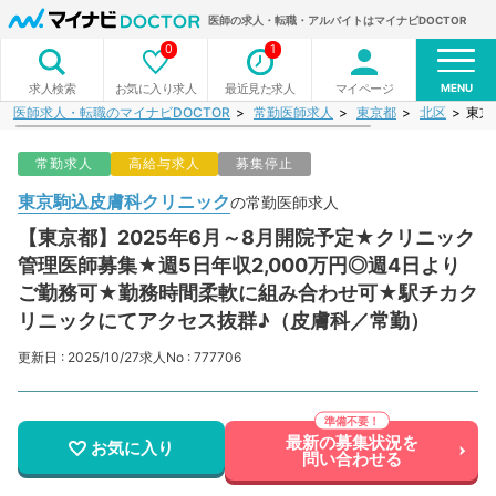
医師の求人・転職・アルバイトはマイナビDOCTOR
0
1
MENU
お気に入り求人
最近見た求人
マイページ
求人検索
医師求人・転職のマイナビDOCTOR
常勤医師求人
東京都
北区
東京
常勤求人
高給与求人
募集停止
東京駒込皮膚科クリニック
の常勤医師求人
【東京都】2025年6月～8月開院予定★クリニック
管理医師募集★週5日年収2,000万円◎週4日より
ご勤務可★勤務時間柔軟に組み合わせ可★駅チカク
リニックにてアクセス抜群♪（皮膚科／常勤）
更新日 : 2025/10/27
求人No : 777706
最新の募集状況を
お気に入り
問い合わせる