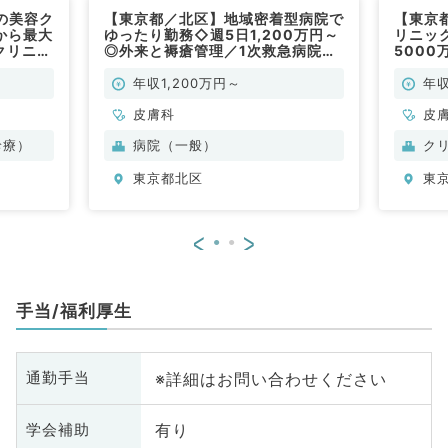
の美容ク
【東京都／北区】地域密着型病院で
【東京
から最大
ゆったり勤務◇週5日1,200万円～
リニック
クリニッ
◎外来と褥瘡管理／1次救急病院で
500
験の先生
す（皮膚科／常勤）
クでの
）
も歓迎
年収1,200万円～
年収
皮膚科
皮
診療）
病院（一般）
ク
東京都北区
東
<
>
手当/福利厚生
※詳細はお問い合わせください
通勤手当
有り
学会補助