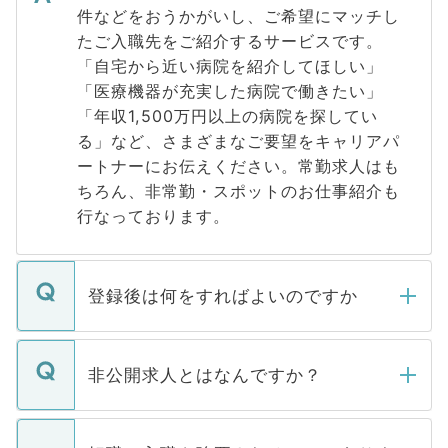
件などをおうかがいし、ご希望にマッチし
たご入職先をご紹介するサービスです。
「自宅から近い病院を紹介してほしい」
「医療機器が充実した病院で働きたい」
「年収1,500万円以上の病院を探してい
る」など、さまざまなご要望をキャリアパ
ートナーにお伝えください。常勤求人はも
ちろん、非常勤・スポットのお仕事紹介も
行なっております。
登録後は何をすればよいのですか
ご登録いただきましたら、弊社担当者がご
登録内容を確認し、その後メールもしくは
非公開求人とはなんですか？
お電話にて次のステップのご案内をいたし
ます。通常、5営業日以内にはご連絡をせて
マイナビDOCTORで取り扱っている求人の
いただきますので、しばらくお待ちくださ