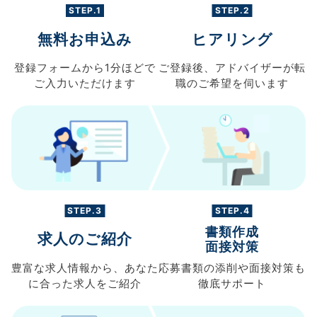
STEP.1
STEP.2
無料お申込み
ヒアリング
登録フォームから
1分ほどで
ご登録後、
アドバイザーが転
ご入力
いただけます
職の
ご希望を伺います
STEP.3
STEP.4
書類作成
求人のご紹介
面接対策
豊富な求人情報から、
あなた
応募書類の
添削や面接対策も
に合った求人を
ご紹介
徹底サポート