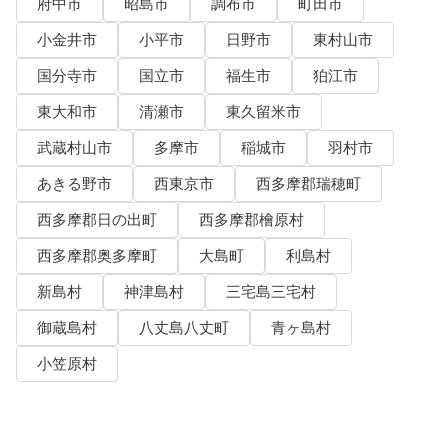
府中市
昭島市
調布市
町田市
小金井市
小平市
日野市
東村山市
国分寺市
国立市
福生市
狛江市
東大和市
清瀬市
東久留米市
武蔵村山市
多摩市
稲城市
羽村市
あきる野市
西東京市
西多摩郡瑞穂町
西多摩郡日の出町
西多摩郡檜原村
西多摩郡奥多摩町
大島町
利島村
新島村
神津島村
三宅島三宅村
御蔵島村
八丈島八丈町
青ヶ島村
小笠原村