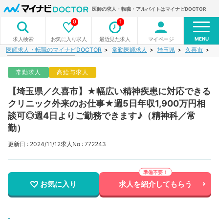
医師の求人・転職・アルバイトはマイナビDOCTOR
0
1
MENU
お気に入り求人
最近見た求人
マイページ
求人検索
医師求人・転職のマイナビDOCTOR
常勤医師求人
埼玉県
久喜市
【
常勤求人
高給与求人
【埼玉県／久喜市】★幅広い精神疾患に対応できる
クリニック外来のお仕事★週5日年収1,900万円相
談可◎週4日よりご勤務できます♪（精神科／常
勤）
更新日 : 2024/11/12
求人No : 772243
お気に入り
求人を紹介してもらう