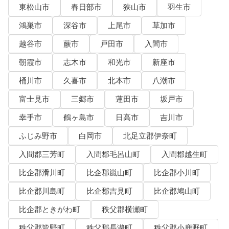
東松山市
春日部市
狭山市
羽生市
鴻巣市
深谷市
上尾市
草加市
越谷市
蕨市
戸田市
入間市
朝霞市
志木市
和光市
新座市
桶川市
久喜市
北本市
八潮市
富士見市
三郷市
蓮田市
坂戸市
幸手市
鶴ヶ島市
日高市
吉川市
ふじみ野市
白岡市
北足立郡伊奈町
入間郡三芳町
入間郡毛呂山町
入間郡越生町
比企郡滑川町
比企郡嵐山町
比企郡小川町
比企郡川島町
比企郡吉見町
比企郡鳩山町
比企郡ときがわ町
秩父郡横瀬町
秩父郡皆野町
秩父郡長瀞町
秩父郡小鹿野町