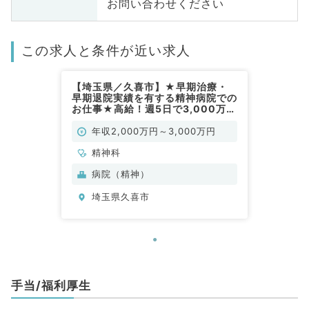
お問い合わせください
この求人と条件が近い求人
【埼玉県／久喜市】★早期治療・
早期退院実績を有する精神病院での
お仕事★高給！週5日で3,000万円
◎外来＋病棟管理のご勤務★専門
医も取得可能◎保育室完備で安心♪
年収2,000万円～3,000万円
スーパー救急ありです（精神科／常
勤）
精神科
病院（精神）
埼玉県久喜市
手当/福利厚生