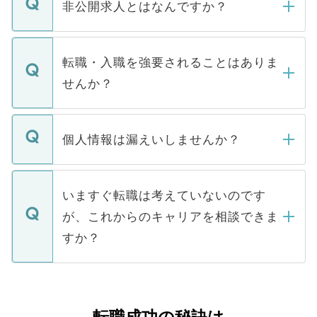
登録内容を確認し、その後メールもしくは
非公開求人とはなんですか？
お電話にて次のステップのご案内をいたし
ます。通常、5営業日以内にはご連絡をせて
マイナビDOCTORで取り扱っている求人の
いただきますので、しばらくお待ちくださ
うち約3割は、Webサイトからご覧いただ
転職・入職を強要されることはありま
い。
けない「非公開求人」です。非公開求人は
せんか？
下記の理由によって、一般には公開してい
ません。
転職・入職を強要することは一切ありませ
ん。また、仮に応募先から内定をいただい
個人情報は漏えいしませんか？
■応募殺到を避けるため 人気のある医療機
たとしても、ご本人が納得しない限り、内
関を公にしてしまうと、応募が殺到する場
定を承諾する必要はありません。内定先へ
個人情報が漏えいすることはありませんの
合があります。 選考を効率よく行うため
の辞退の連絡はキャリアパートナーが行い
で、ご安心ください。当サイトからの登録
いますぐ転職は考えていないのです
に、医療機関が求める条件に合った人材の
ますので、ご安心ください。
などで収集したご登録者様の個人情報は、
が、これからのキャリアを相談できま
みを人材紹介会社に依頼するケースが増え
ご本人のキャリアアップおよび転職活動の
ています。
すか？
支援を目的に使用いたします。お預かりし
ているすべての個人データはご本人の許可
お気軽にご相談ください。先生専任のキャ
なく、医療機関側に開示したり、第三者に
リアパートナーが将来のご希望などをおう
提供することは一切ありません。また弊社
かがいして、現在の医療機関の状況や紹介
転職成功の秘訣は
は、個人情報の取り扱いについての厳密な