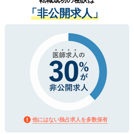
経験をまじえながら、適切なアドバイスを
管理基準を満たした事業者のみに付与され
「非公開求人」
させていただきます。すぐにご転職をされ
る、プライバシーマークを取得済みです。
ない方には、長期的なサポートが可能です
ご登録いただいた個人情報は、SSL（デー
ので、まずはご登録ください。
タ暗号化）によって保護されていますの
で、機密保持に関してもご安心ください。
他にはない独占求人を多数保有