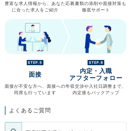
豊富な求人情報から、
あなた
応募書類の
添削や面接対策も
に合った求人を
ご紹介
徹底サポート
STEP.5
STEP.6
内定・入職
面接
アフターフォロー
面接が不安な方へ、
面接への
年収交渉や
入社日調整まで、
同席も
行っています
内定後もバックアップ
よくあるご質問