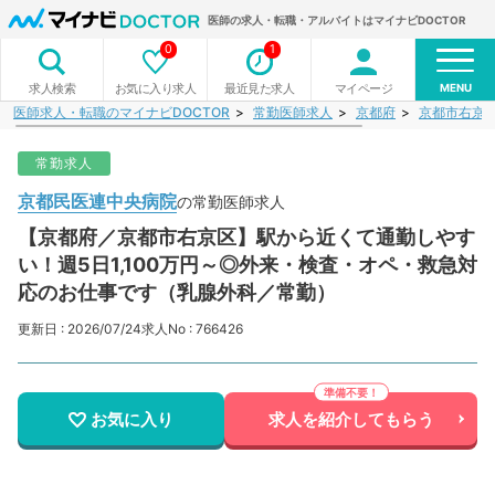
医師の求人・転職・アルバイトはマイナビDOCTOR
0
1
MENU
お気に入り求人
最近見た求人
マイページ
求人検索
医師求人・転職のマイナビDOCTOR
常勤医師求人
京都府
京都市右京
常勤求人
京都民医連中央病院
の常勤医師求人
【京都府／京都市右京区】駅から近くて通勤しやす
い！週5日1,100万円～◎外来・検査・オペ・救急対
応のお仕事です（乳腺外科／常勤）
更新日 : 2026/07/24
求人No : 766426
お気に入り
求人を紹介してもらう