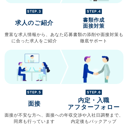
STEP.3
STEP.4
書類作成
求人のご紹介
面接対策
豊富な求人情報から、
あなた
応募書類の
添削や面接対策も
に合った求人を
ご紹介
徹底サポート
STEP.5
STEP.6
内定・入職
面接
アフターフォロー
面接が不安な方へ、
面接への
年収交渉や
入社日調整まで、
同席も
行っています
内定後もバックアップ