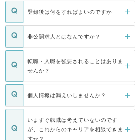
登録後は何をすればよいのですか
ご登録いただきましたら、弊社担当者がご
登録内容を確認し、その後メールもしくは
非公開求人とはなんですか？
お電話にて次のステップのご案内をいたし
ます。通常、5営業日以内にはご連絡をせて
マイナビDOCTORで取り扱っている求人の
いただきますので、しばらくお待ちくださ
うち約3割は、Webサイトからご覧いただ
転職・入職を強要されることはありま
い。
けない「非公開求人」です。非公開求人は
せんか？
下記の理由によって、一般には公開してい
ません。
転職・入職を強要することは一切ありませ
ん。また、仮に応募先から内定をいただい
個人情報は漏えいしませんか？
■応募殺到を避けるため 人気のある医療機
たとしても、ご本人が納得しない限り、内
関を公にしてしまうと、応募が殺到する場
定を承諾する必要はありません。内定先へ
個人情報が漏えいすることはありませんの
合があります。 選考を効率よく行うため
の辞退の連絡はキャリアパートナーが行い
で、ご安心ください。当サイトからの登録
いますぐ転職は考えていないのです
に、医療機関が求める条件に合った人材の
ますので、ご安心ください。
などで収集したご登録者様の個人情報は、
が、これからのキャリアを相談できま
みを人材紹介会社に依頼するケースが増え
ご本人のキャリアアップおよび転職活動の
ています。
すか？