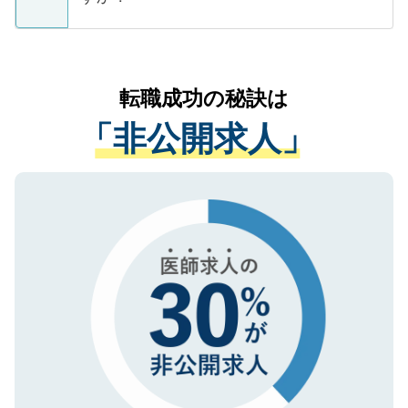
支援を目的に使用いたします。お預かりし
ているすべての個人データはご本人の許可
お気軽にご相談ください。先生専任のキャ
なく、医療機関側に開示したり、第三者に
リアパートナーが将来のご希望などをおう
提供することは一切ありません。また弊社
かがいして、現在の医療機関の状況や紹介
転職成功の秘訣は
は、個人情報の取り扱いについての厳密な
経験をまじえながら、適切なアドバイスを
管理基準を満たした事業者のみに付与され
「非公開求人」
させていただきます。すぐにご転職をされ
る、プライバシーマークを取得済みです。
ない方には、長期的なサポートが可能です
ご登録いただいた個人情報は、SSL（デー
ので、まずはご登録ください。
タ暗号化）によって保護されていますの
で、機密保持に関してもご安心ください。