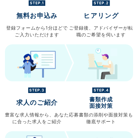
STEP.1
STEP.2
無料お申込み
ヒアリング
登録フォームから
1分ほどで
ご登録後、
アドバイザーが転
ご入力
いただけます
職の
ご希望を伺います
STEP.3
STEP.4
書類作成
求人のご紹介
面接対策
豊富な求人情報から、
あなた
応募書類の
添削や面接対策も
に合った求人を
ご紹介
徹底サポート