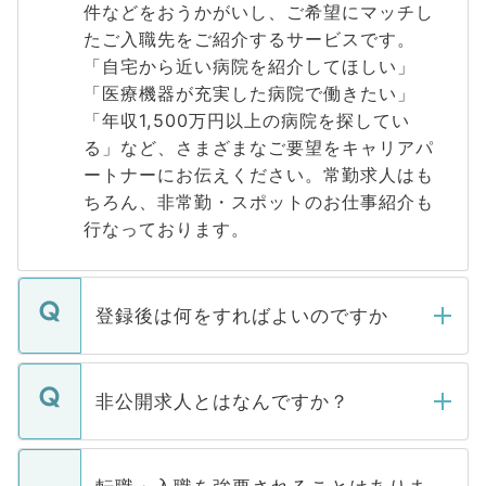
件などをおうかがいし、ご希望にマッチし
たご入職先をご紹介するサービスです。
「自宅から近い病院を紹介してほしい」
「医療機器が充実した病院で働きたい」
「年収1,500万円以上の病院を探してい
る」など、さまざまなご要望をキャリアパ
ートナーにお伝えください。常勤求人はも
ちろん、非常勤・スポットのお仕事紹介も
行なっております。
登録後は何をすればよいのですか
ご登録いただきましたら、弊社担当者がご
登録内容を確認し、その後メールもしくは
非公開求人とはなんですか？
お電話にて次のステップのご案内をいたし
ます。通常、5営業日以内にはご連絡をせて
マイナビDOCTORで取り扱っている求人の
いただきますので、しばらくお待ちくださ
うち約3割は、Webサイトからご覧いただ