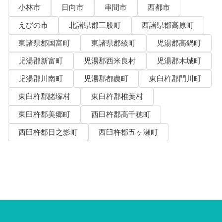
小林市
日向市
串間市
西都市
えびの市
北諸県郡三股町
西諸県郡高原町
東諸県郡国富町
東諸県郡綾町
児湯郡高鍋町
児湯郡新富町
児湯郡西米良村
児湯郡木城町
児湯郡川南町
児湯郡都農町
東臼杵郡門川町
東臼杵郡諸塚村
東臼杵郡椎葉村
東臼杵郡美郷町
西臼杵郡高千穂町
西臼杵郡日之影町
西臼杵郡五ヶ瀬町