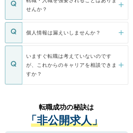
転職・入職を強要されることはありま
い。
けない「非公開求人」です。非公開求人は
せんか？
下記の理由によって、一般には公開してい
ません。
転職・入職を強要することは一切ありませ
ん。また、仮に応募先から内定をいただい
個人情報は漏えいしませんか？
■応募殺到を避けるため 人気のある医療機
たとしても、ご本人が納得しない限り、内
関を公にしてしまうと、応募が殺到する場
定を承諾する必要はありません。内定先へ
個人情報が漏えいすることはありませんの
合があります。 選考を効率よく行うため
の辞退の連絡はキャリアパートナーが行い
で、ご安心ください。当サイトからの登録
いますぐ転職は考えていないのです
に、医療機関が求める条件に合った人材の
ますので、ご安心ください。
などで収集したご登録者様の個人情報は、
が、これからのキャリアを相談できま
みを人材紹介会社に依頼するケースが増え
ご本人のキャリアアップおよび転職活動の
ています。
すか？
支援を目的に使用いたします。お預かりし
ているすべての個人データはご本人の許可
お気軽にご相談ください。先生専任のキャ
なく、医療機関側に開示したり、第三者に
リアパートナーが将来のご希望などをおう
提供することは一切ありません。また弊社
かがいして、現在の医療機関の状況や紹介
転職成功の秘訣は
は、個人情報の取り扱いについての厳密な
経験をまじえながら、適切なアドバイスを
管理基準を満たした事業者のみに付与され
「非公開求人」
させていただきます。すぐにご転職をされ
る、プライバシーマークを取得済みです。
ない方には、長期的なサポートが可能です
ご登録いただいた個人情報は、SSL（デー
ので、まずはご登録ください。