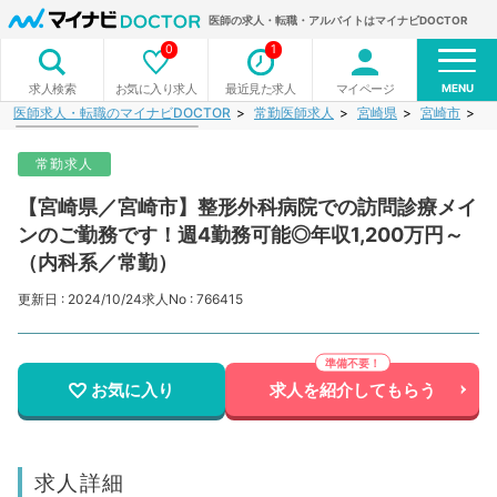
医師の求人・転職・アルバイトはマイナビDOCTOR
0
1
MENU
お気に入り求人
最近見た求人
マイページ
求人検索
医師求人・転職のマイナビDOCTOR
常勤医師求人
宮崎県
宮崎市
【
常勤求人
【宮崎県／宮崎市】整形外科病院での訪問診療メイ
ンのご勤務です！週4勤務可能◎年収1,200万円～
（内科系／常勤）
更新日 : 2024/10/24
求人No : 766415
お気に入り
求人を紹介してもらう
求人詳細