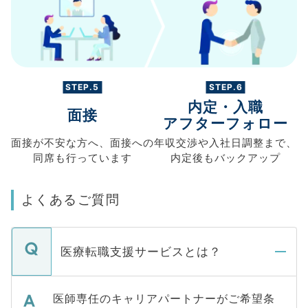
STEP.5
STEP.6
内定・入職
面接
アフターフォロー
面接が不安な方へ、
面接への
年収交渉や
入社日調整まで、
同席も
行っています
内定後もバックアップ
よくあるご質問
医療転職支援サービスとは？
医師専任のキャリアパートナーがご希望条