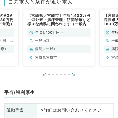
この求人と条件が近い求人
のAGA
【宮崎県／宮崎市】年収1,400万円
【宮崎
80万円
～◎外来・病棟管理・訪問診療など
院長求人
／常勤）
様々な業務に関われます（一般内科
180
／常勤）
業務で
年収1,400万円～
年収
内科、外
一般内科
一
容皮膚
診療）
病院（一般）
病
宮崎県宮崎市
宮
<
>
手当/福利厚生
※詳細はお問い合わせください
通勤手当