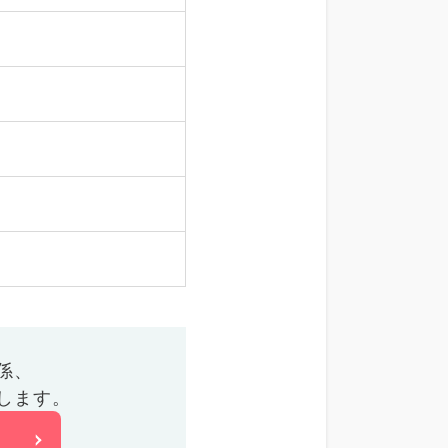
係、
します。