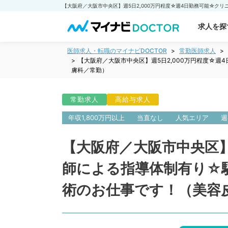
求人を探
医師求人・転職のマイナビDOCTOR
常勤医師求人
【大阪府／大阪市中央区】週5日2,000万円程度☆
膚科／常勤）
常勤求人
高給与求人
年収1,800万円以上
当直なし
人気エリア
週
【大阪府／大阪市中央区】
師による指導体制有り☆
術のお仕事です！（美容