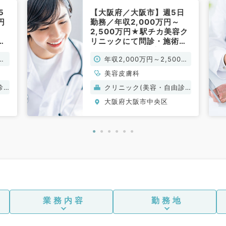
5
【大阪府／大阪市】週5日
円
勤務／年収2,000万円～
2,500万円★駅チカ美容ク
リ
リニックにて問診・施術の
ア
お仕事です♪（美容皮膚科
万
年収2,000万円～2,500万
脱
／常勤）
容皮
円
美容皮膚科
診
クリニック(美容・自由診
療）
大阪府大阪市中央区
業務内容
勤務地