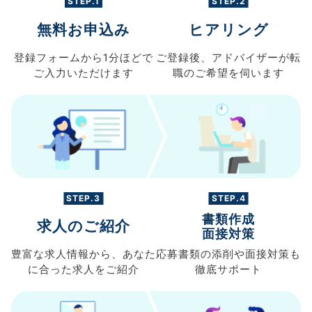
STEP.1
STEP.2
無料お申込み
ヒアリング
登録フォームから
1分ほどで
ご登録後、
アドバイザーが転
ご入力
いただけます
職の
ご希望を伺います
STEP.3
STEP.4
書類作成
求人のご紹介
面接対策
豊富な求人情報から、
あなた
応募書類の
添削や面接対策も
に合った求人を
ご紹介
徹底サポート