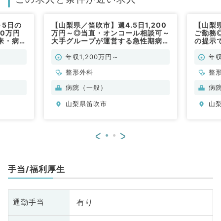
～5日の
【山梨県／笛吹市】週4.5日1,200
【山梨
00万円
万円～◎当直・オンコール相談可～
ご勤務◎
来・病
大手グループが運営する急性期病院
の提示
専門医を
～（整形外科／常勤）
棟・オ
能です～
お持ち
年収1,200万円～
年収
（整形
整形外科
整
病院（一般）
病
山梨県笛吹市
山
<
>
手当/福利厚生
有り
通勤手当