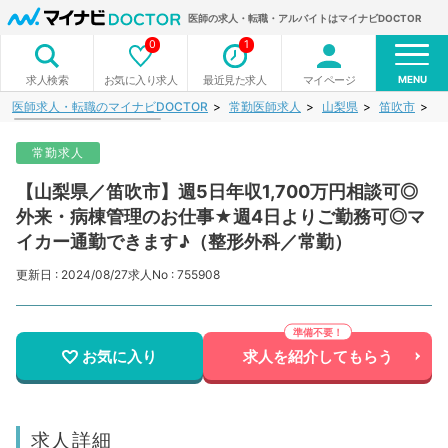
医師の求人・転職・アルバイトはマイナビDOCTOR
0
1
MENU
お気に入り求人
最近見た求人
マイページ
求人検索
医師求人・転職のマイナビDOCTOR
常勤医師求人
山梨県
笛吹市
【
常勤求人
【山梨県／笛吹市】週5日年収1,700万円相談可◎
外来・病棟管理のお仕事★週4日よりご勤務可◎マ
イカー通勤できます♪（整形外科／常勤）
更新日 : 2024/08/27
求人No : 755908
お気に入り
求人を紹介してもらう
求人詳細