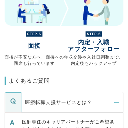
STEP.5
STEP.6
内定・入職
面接
アフターフォロー
面接が不安な方へ、
面接への
年収交渉や
入社日調整まで、
同席も
行っています
内定後もバックアップ
よくあるご質問
医療転職支援サービスとは？
医師専任のキャリアパートナーがご希望条