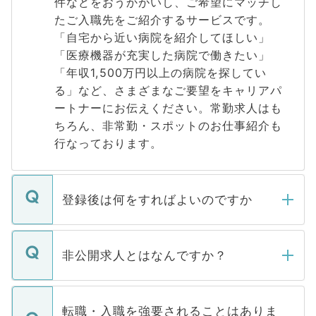
件などをおうかがいし、ご希望にマッチし
たご入職先をご紹介するサービスです。
「自宅から近い病院を紹介してほしい」
「医療機器が充実した病院で働きたい」
「年収1,500万円以上の病院を探してい
る」など、さまざまなご要望をキャリアパ
ートナーにお伝えください。常勤求人はも
ちろん、非常勤・スポットのお仕事紹介も
行なっております。
登録後は何をすればよいのですか
ご登録いただきましたら、弊社担当者がご
登録内容を確認し、その後メールもしくは
非公開求人とはなんですか？
お電話にて次のステップのご案内をいたし
ます。通常、5営業日以内にはご連絡をせて
マイナビDOCTORで取り扱っている求人の
いただきますので、しばらくお待ちくださ
うち約3割は、Webサイトからご覧いただ
転職・入職を強要されることはありま