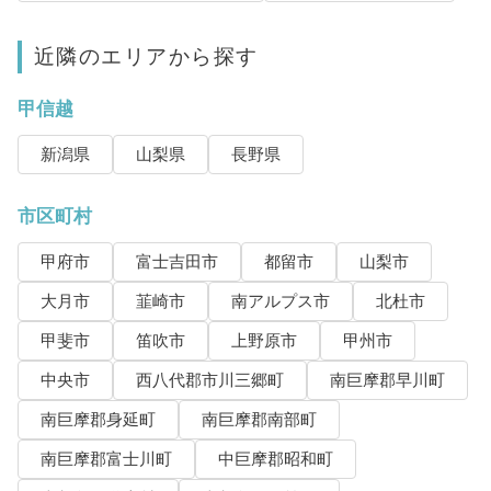
近隣のエリアから探す
甲信越
新潟県
山梨県
長野県
市区町村
甲府市
富士吉田市
都留市
山梨市
大月市
韮崎市
南アルプス市
北杜市
甲斐市
笛吹市
上野原市
甲州市
中央市
西八代郡市川三郷町
南巨摩郡早川町
南巨摩郡身延町
南巨摩郡南部町
南巨摩郡富士川町
中巨摩郡昭和町