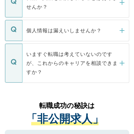
い。
けない「非公開求人」です。非公開求人は
せんか？
下記の理由によって、一般には公開してい
ません。
転職・入職を強要することは一切ありませ
ん。また、仮に応募先から内定をいただい
個人情報は漏えいしませんか？
■応募殺到を避けるため 人気のある医療機
たとしても、ご本人が納得しない限り、内
関を公にしてしまうと、応募が殺到する場
定を承諾する必要はありません。内定先へ
個人情報が漏えいすることはありませんの
合があります。 選考を効率よく行うため
の辞退の連絡はキャリアパートナーが行い
で、ご安心ください。当サイトからの登録
いますぐ転職は考えていないのです
に、医療機関が求める条件に合った人材の
ますので、ご安心ください。
などで収集したご登録者様の個人情報は、
が、これからのキャリアを相談できま
みを人材紹介会社に依頼するケースが増え
ご本人のキャリアアップおよび転職活動の
ています。
すか？
支援を目的に使用いたします。お預かりし
ているすべての個人データはご本人の許可
お気軽にご相談ください。先生専任のキャ
なく、医療機関側に開示したり、第三者に
リアパートナーが将来のご希望などをおう
提供することは一切ありません。また弊社
かがいして、現在の医療機関の状況や紹介
転職成功の秘訣は
は、個人情報の取り扱いについての厳密な
経験をまじえながら、適切なアドバイスを
管理基準を満たした事業者のみに付与され
「非公開求人」
させていただきます。すぐにご転職をされ
る、プライバシーマークを取得済みです。
ない方には、長期的なサポートが可能です
ご登録いただいた個人情報は、SSL（デー
ので、まずはご登録ください。