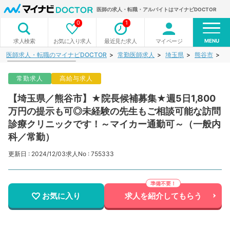
医師の求人・転職・アルバイトはマイナビDOCTOR
0
1
MENU
お気に入り求人
最近見た求人
マイページ
求人検索
医師求人・転職のマイナビDOCTOR
常勤医師求人
埼玉県
熊谷市
【
常勤求人
高給与求人
【埼玉県／熊谷市】★院長候補募集★週5日1,800
万円の提示も可◎未経験の先生もご相談可能な訪問
診療クリニックです！～マイカー通勤可～（一般内
科／常勤）
更新日 : 2024/12/03
求人No : 755333
お気に入り
求人を紹介してもらう