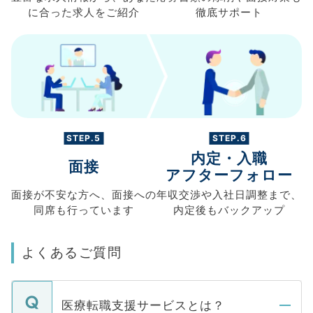
に合った求人を
ご紹介
徹底サポート
STEP.5
STEP.6
内定・入職
面接
アフターフォロー
面接が不安な方へ、
面接への
年収交渉や
入社日調整まで、
同席も
行っています
内定後もバックアップ
よくあるご質問
医療転職支援サービスとは？