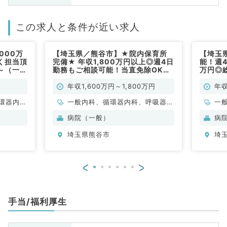
この求人と条件が近い求人
000万
【埼玉県／熊谷市】★院内保育所
【埼玉
く担当頂
完備★ 年収1,800万円以上◎週4日
能！週4
～（一般
勤務もご相談可能！当直免除OK＆
万円◎
残業ほぼなしのご勤務◎子育て中の
内科／
先生にもおすすめです（一般内科／
年収1,600万円～1,800万円
年収
常勤）
環器内
一般内科、循環器内科、呼吸器内
一
内科、内
科、消化器内科、内分泌・代謝内
病院（一般）
病
科、老年
科
埼玉県熊谷市
埼
全般、一
<
>
手当/福利厚生