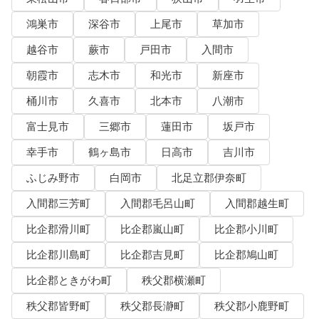
鴻巣市
深谷市
上尾市
草加市
越谷市
蕨市
戸田市
入間市
朝霞市
志木市
和光市
新座市
桶川市
久喜市
北本市
八潮市
富士見市
三郷市
蓮田市
坂戸市
幸手市
鶴ヶ島市
日高市
吉川市
ふじみ野市
白岡市
北足立郡伊奈町
入間郡三芳町
入間郡毛呂山町
入間郡越生町
比企郡滑川町
比企郡嵐山町
比企郡小川町
比企郡川島町
比企郡吉見町
比企郡鳩山町
比企郡ときがわ町
秩父郡横瀬町
秩父郡皆野町
秩父郡長瀞町
秩父郡小鹿野町