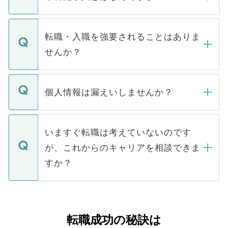
お電話にて次のステップのご案内をいたし
ます。通常、5営業日以内にはご連絡をせて
マイナビDOCTORで取り扱っている求人の
いただきますので、しばらくお待ちくださ
うち約3割は、Webサイトからご覧いただ
転職・入職を強要されることはありま
い。
けない「非公開求人」です。非公開求人は
せんか？
下記の理由によって、一般には公開してい
ません。
転職・入職を強要することは一切ありませ
ん。また、仮に応募先から内定をいただい
個人情報は漏えいしませんか？
■応募殺到を避けるため 人気のある医療機
たとしても、ご本人が納得しない限り、内
関を公にしてしまうと、応募が殺到する場
定を承諾する必要はありません。内定先へ
個人情報が漏えいすることはありませんの
合があります。 選考を効率よく行うため
の辞退の連絡はキャリアパートナーが行い
で、ご安心ください。当サイトからの登録
いますぐ転職は考えていないのです
に、医療機関が求める条件に合った人材の
ますので、ご安心ください。
などで収集したご登録者様の個人情報は、
が、これからのキャリアを相談できま
みを人材紹介会社に依頼するケースが増え
ご本人のキャリアアップおよび転職活動の
ています。
すか？
支援を目的に使用いたします。お預かりし
ているすべての個人データはご本人の許可
お気軽にご相談ください。先生専任のキャ
なく、医療機関側に開示したり、第三者に
リアパートナーが将来のご希望などをおう
提供することは一切ありません。また弊社
かがいして、現在の医療機関の状況や紹介
転職成功の秘訣は
は、個人情報の取り扱いについての厳密な
経験をまじえながら、適切なアドバイスを