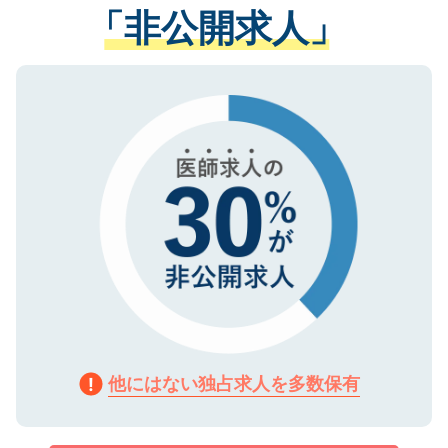
管理基準を満たした事業者のみに付与され
「非公開求人」
させていただきます。すぐにご転職をされ
る、プライバシーマークを取得済みです。
ない方には、長期的なサポートが可能です
ご登録いただいた個人情報は、SSL（デー
ので、まずはご登録ください。
タ暗号化）によって保護されていますの
で、機密保持に関してもご安心ください。
他にはない独占求人を多数保有