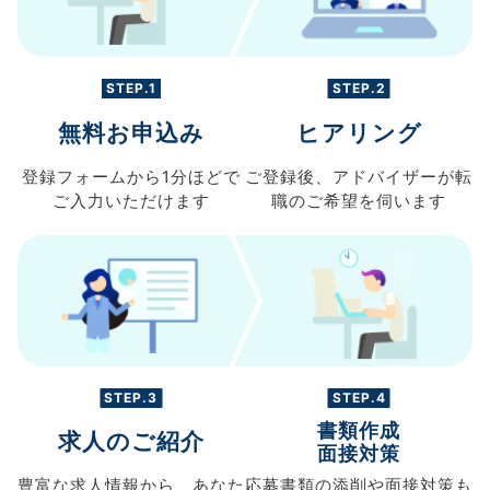
STEP.1
STEP.2
無料お申込み
ヒアリング
登録フォームから
1分ほどで
ご登録後、
アドバイザーが転
ご入力
いただけます
職の
ご希望を伺います
STEP.3
STEP.4
書類作成
求人のご紹介
面接対策
豊富な求人情報から、
あなた
応募書類の
添削や面接対策も