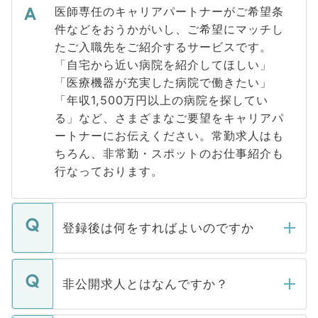
医師専任のキャリアパートナーがご希望条
件などをおうかがいし、ご希望にマッチし
たご入職先をご紹介するサービスです。
「自宅から近い病院を紹介してほしい」
「医療機器が充実した病院で働きたい」
「年収1,500万円以上の病院を探してい
る」など、さまざまなご要望をキャリアパ
ートナーにお伝えください。常勤求人はも
ちろん、非常勤・スポットのお仕事紹介も
行なっております。
登録後は何をすればよいのですか
ご登録いただきましたら、弊社担当者がご
登録内容を確認し、その後メールもしくは
非公開求人とはなんですか？
お電話にて次のステップのご案内をいたし
ます。通常、5営業日以内にはご連絡をせて