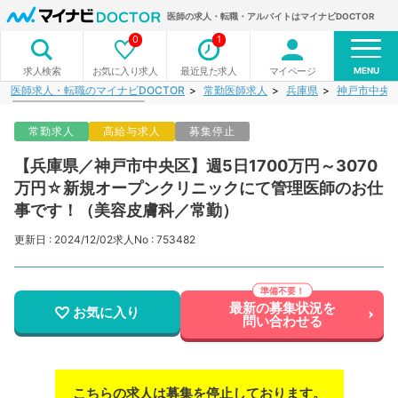
医師の求人・転職・アルバイトはマイナビDOCTOR
0
1
MENU
お気に入り求人
最近見た求人
マイページ
求人検索
医師求人・転職のマイナビDOCTOR
常勤医師求人
兵庫県
神戸市中央
常勤求人
高給与求人
募集停止
【兵庫県／神戸市中央区】週5日1700万円～3070
万円☆新規オープンクリニックにて管理医師のお仕
事です！（美容皮膚科／常勤）
更新日 : 2024/12/02
求人No : 753482
最新の募集状況を
お気に入り
問い合わせる
こちらの求人は募集を停止しております。