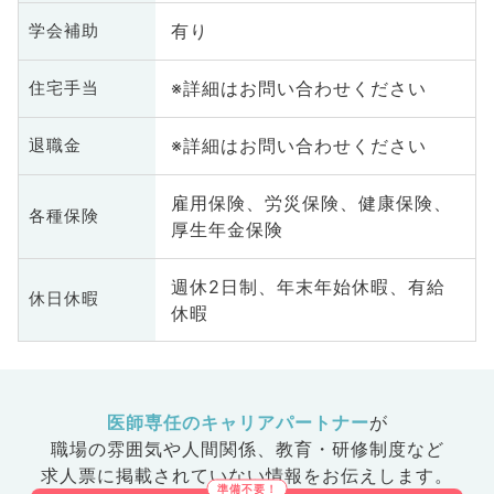
全般、一
有り
学会補助
腺外科、
、健診・
※詳細はお問い合わせください
住宅手当
ＣＵ、病
病科、ス
肛門外
※詳細はお問い合わせください
退職金
外科
雇用保険、労災保険、健康保険、
各種保険
厚生年金保険
週休2日制、年末年始休暇、有給
休日休暇
休暇
医師専任のキャリアパートナー
が
職場の雰囲気や人間関係、
教育・研修制度など
求人票に掲載されていない情報をお伝えします。