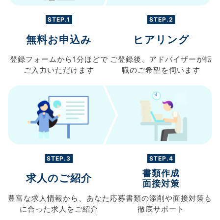
STEP.1
STEP.2
無料お申込み
ヒアリング
登録フォームから
1分ほどで
ご登録後、
アドバイザーが転
ご入力
いただけます
職の
ご希望を伺います
STEP.3
STEP.4
書類作成
求人のご紹介
面接対策
豊富な求人情報から、
あなた
応募書類の
添削や面接対策も
に合った求人を
ご紹介
徹底サポート