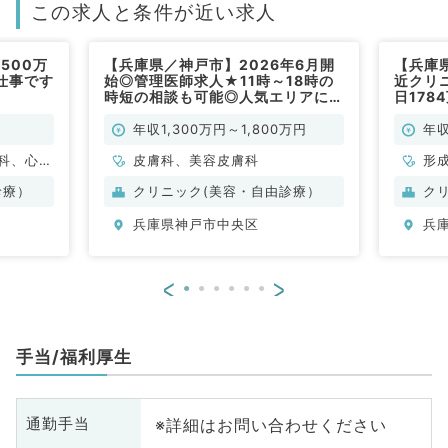
この求人と条件が近い求人
500万
【兵庫県／神戸市】2026年6月開
【兵庫
仕事です
始◎管理医師求人★11時～18時の
近クリ
時短の相談も可能◎人気エリアにあ
日17
るクリニックで問診などのお仕事で
師業務
す（美容皮膚科／常勤）
勤）
年収1,300万円～1,800万円
年収
科、心療
皮膚科、美容皮膚科
形
ウマチ
般
診療）
クリニック(美容・自由診療）
ク
形成外
兵庫県神戸市中央区
兵
科、呼吸
小児外
産婦人
<
>
、耳鼻咽
線科、リ
酔科、ペ
手当/福利厚生
析科、緩
環器内
内科、内
※詳細はお問い合わせください
通勤手当
科、老年