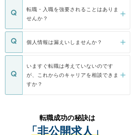
マイナビDOCTORで取り扱っている求人の
いただきますので、しばらくお待ちくださ
うち約3割は、Webサイトからご覧いただ
転職・入職を強要されることはありま
い。
けない「非公開求人」です。非公開求人は
せんか？
下記の理由によって、一般には公開してい
ません。
転職・入職を強要することは一切ありませ
ん。また、仮に応募先から内定をいただい
個人情報は漏えいしませんか？
■応募殺到を避けるため 人気のある医療機
たとしても、ご本人が納得しない限り、内
関を公にしてしまうと、応募が殺到する場
定を承諾する必要はありません。内定先へ
個人情報が漏えいすることはありませんの
合があります。 選考を効率よく行うため
の辞退の連絡はキャリアパートナーが行い
で、ご安心ください。当サイトからの登録
いますぐ転職は考えていないのです
に、医療機関が求める条件に合った人材の
ますので、ご安心ください。
などで収集したご登録者様の個人情報は、
が、これからのキャリアを相談できま
みを人材紹介会社に依頼するケースが増え
ご本人のキャリアアップおよび転職活動の
ています。
すか？
支援を目的に使用いたします。お預かりし
ているすべての個人データはご本人の許可
お気軽にご相談ください。先生専任のキャ
なく、医療機関側に開示したり、第三者に
リアパートナーが将来のご希望などをおう
提供することは一切ありません。また弊社
かがいして、現在の医療機関の状況や紹介
転職成功の秘訣は
は、個人情報の取り扱いについての厳密な
経験をまじえながら、適切なアドバイスを
管理基準を満たした事業者のみに付与され
「非公開求人」
させていただきます。すぐにご転職をされ
る、プライバシーマークを取得済みです。