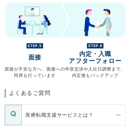
STEP.5
STEP.6
内定・入職
面接
アフターフォロー
面接が不安な方へ、
面接への
年収交渉や
入社日調整まで、
同席も
行っています
内定後もバックアップ
よくあるご質問
医療転職支援サービスとは？