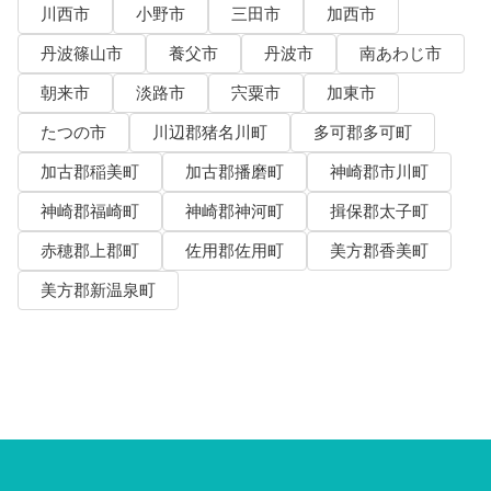
川西市
小野市
三田市
加西市
丹波篠山市
養父市
丹波市
南あわじ市
朝来市
淡路市
宍粟市
加東市
たつの市
川辺郡猪名川町
多可郡多可町
加古郡稲美町
加古郡播磨町
神崎郡市川町
神崎郡福崎町
神崎郡神河町
揖保郡太子町
赤穂郡上郡町
佐用郡佐用町
美方郡香美町
美方郡新温泉町