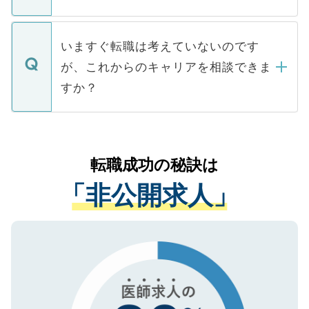
たとしても、ご本人が納得しない限り、内
関を公にしてしまうと、応募が殺到する場
定を承諾する必要はありません。内定先へ
個人情報が漏えいすることはありませんの
合があります。 選考を効率よく行うため
の辞退の連絡はキャリアパートナーが行い
で、ご安心ください。当サイトからの登録
いますぐ転職は考えていないのです
に、医療機関が求める条件に合った人材の
ますので、ご安心ください。
などで収集したご登録者様の個人情報は、
が、これからのキャリアを相談できま
みを人材紹介会社に依頼するケースが増え
ご本人のキャリアアップおよび転職活動の
ています。
すか？
支援を目的に使用いたします。お預かりし
ているすべての個人データはご本人の許可
お気軽にご相談ください。先生専任のキャ
なく、医療機関側に開示したり、第三者に
リアパートナーが将来のご希望などをおう
提供することは一切ありません。また弊社
かがいして、現在の医療機関の状況や紹介
転職成功の秘訣は
は、個人情報の取り扱いについての厳密な
経験をまじえながら、適切なアドバイスを
管理基準を満たした事業者のみに付与され
「非公開求人」
させていただきます。すぐにご転職をされ
る、プライバシーマークを取得済みです。
ない方には、長期的なサポートが可能です
ご登録いただいた個人情報は、SSL（デー
ので、まずはご登録ください。
タ暗号化）によって保護されていますの
で、機密保持に関してもご安心ください。