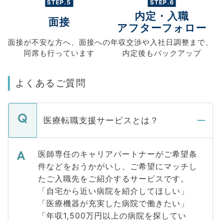
STEP.5
STEP.6
内定・入職
面接
アフターフォロー
面接が不安な方へ、
面接への
年収交渉や
入社日調整まで、
同席も
行っています
内定後もバックアップ
よくあるご質問
医療転職支援サービスとは？
医師専任のキャリアパートナーがご希望条
件などをおうかがいし、ご希望にマッチし
たご入職先をご紹介するサービスです。
「自宅から近い病院を紹介してほしい」
「医療機器が充実した病院で働きたい」
「年収1,500万円以上の病院を探してい