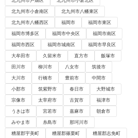
北九州市戸畑区
北九州市小倉北区
北九州市小倉南区
北九州市八幡東区
北九州市八幡西区
福岡市
福岡市東区
福岡市博多区
福岡市中央区
福岡市南区
福岡市西区
福岡市城南区
福岡市早良区
大牟田市
久留米市
直方市
飯塚市
田川市
柳川市
八女市
筑後市
大川市
行橋市
豊前市
中間市
小郡市
筑紫野市
春日市
大野城市
宗像市
太宰府市
古賀市
福津市
うきは市
宮若市
嘉麻市
朝倉市
みやま市
糸島市
那珂川市
糟屋郡宇美町
糟屋郡篠栗町
糟屋郡志免町