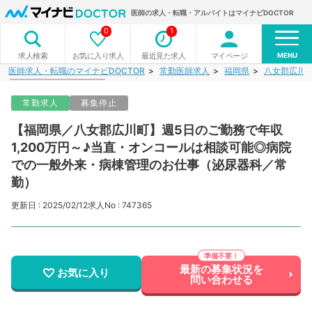
医師の求人・転職・アルバイトはマイナビDOCTOR
0
1
MENU
お気に入り求人
最近見た求人
マイページ
求人検索
医師求人・転職のマイナビDOCTOR
常勤医師求人
福岡県
八女郡広川
常勤求人
募集停止
【福岡県／八女郡広川町】週5日のご勤務で年収
1,200万円～♪当直・オンコールは相談可能◎病院
での一般外来・病棟管理のお仕事（泌尿器科／常
勤）
更新日 : 2025/02/12
求人No : 747365
最新の募集状況を
お気に入り
問い合わせる