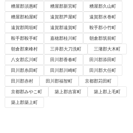
糟屋郡須惠町
糟屋郡新宮町
糟屋郡久山町
糟屋郡粕屋町
遠賀郡芦屋町
遠賀郡水巻町
遠賀郡岡垣町
遠賀郡遠賀町
鞍手郡小竹町
鞍手郡鞍手町
嘉穂郡桂川町
朝倉郡筑前町
朝倉郡東峰村
三井郡大刀洗町
三潴郡大木町
八女郡広川町
田川郡香春町
田川郡添田町
田川郡糸田町
田川郡川崎町
田川郡大任町
田川郡赤村
田川郡福智町
京都郡苅田町
京都郡みやこ町
築上郡吉富町
築上郡上毛町
築上郡築上町