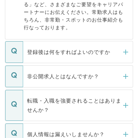
る」など、さまざまなご要望をキャリアパ
ートナーにお伝えください。常勤求人はも
ちろん、非常勤・スポットのお仕事紹介も
行なっております。
登録後は何をすればよいのですか
ご登録いただきましたら、弊社担当者がご
登録内容を確認し、その後メールもしくは
非公開求人とはなんですか？
お電話にて次のステップのご案内をいたし
ます。通常、5営業日以内にはご連絡をせて
マイナビDOCTORで取り扱っている求人の
いただきますので、しばらくお待ちくださ
うち約3割は、Webサイトからご覧いただ
転職・入職を強要されることはありま
い。
けない「非公開求人」です。非公開求人は
せんか？
下記の理由によって、一般には公開してい
ません。
転職・入職を強要することは一切ありませ
ん。また、仮に応募先から内定をいただい
個人情報は漏えいしませんか？
■応募殺到を避けるため 人気のある医療機