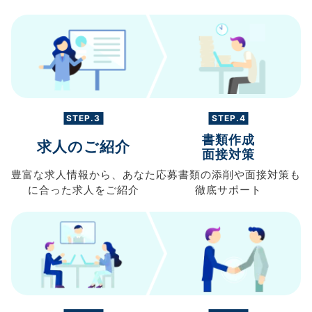
STEP.3
STEP.4
書類作成
求人のご紹介
面接対策
豊富な求人情報から、
あなた
応募書類の
添削や面接対策も
に合った求人を
ご紹介
徹底サポート