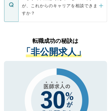
に、医療機関が求める条件に合った人材の
ますので、ご安心ください。
などで収集したご登録者様の個人情報は、
が、これからのキャリアを相談できま
みを人材紹介会社に依頼するケースが増え
ご本人のキャリアアップおよび転職活動の
ています。
すか？
支援を目的に使用いたします。お預かりし
ているすべての個人データはご本人の許可
お気軽にご相談ください。先生専任のキャ
なく、医療機関側に開示したり、第三者に
リアパートナーが将来のご希望などをおう
提供することは一切ありません。また弊社
かがいして、現在の医療機関の状況や紹介
転職成功の秘訣は
は、個人情報の取り扱いについての厳密な
経験をまじえながら、適切なアドバイスを
管理基準を満たした事業者のみに付与され
「非公開求人」
させていただきます。すぐにご転職をされ
る、プライバシーマークを取得済みです。
ない方には、長期的なサポートが可能です
ご登録いただいた個人情報は、SSL（デー
ので、まずはご登録ください。
タ暗号化）によって保護されていますの
で、機密保持に関してもご安心ください。