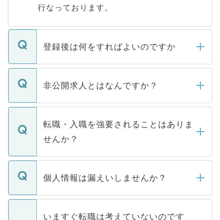
行なっております。
登録後は何をすればよいのですか
ご登録いただきましたら、弊社担当者がご
登録内容を確認し、その後メールもしくは
非公開求人とはなんですか？
お電話にて次のステップのご案内をいたし
ます。通常、5営業日以内にはご連絡をせて
マイナビDOCTORで取り扱っている求人の
いただきますので、しばらくお待ちくださ
うち約3割は、Webサイトからご覧いただ
転職・入職を強要されることはありま
い。
けない「非公開求人」です。非公開求人は
せんか？
下記の理由によって、一般には公開してい
ません。
転職・入職を強要することは一切ありませ
ん。また、仮に応募先から内定をいただい
個人情報は漏えいしませんか？
■応募殺到を避けるため 人気のある医療機
たとしても、ご本人が納得しない限り、内
関を公にしてしまうと、応募が殺到する場
定を承諾する必要はありません。内定先へ
個人情報が漏えいすることはありませんの
合があります。 選考を効率よく行うため
の辞退の連絡はキャリアパートナーが行い
で、ご安心ください。当サイトからの登録
いますぐ転職は考えていないのです