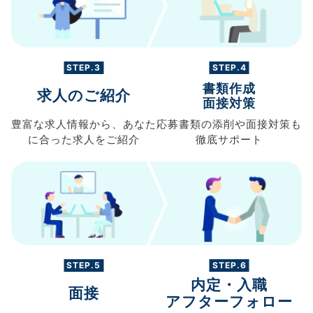
STEP.3
STEP.4
書類作成
求人のご紹介
面接対策
豊富な求人情報から、
あなた
応募書類の
添削や面接対策も
に合った求人を
ご紹介
徹底サポート
STEP.5
STEP.6
内定・入職
面接
アフターフォロー