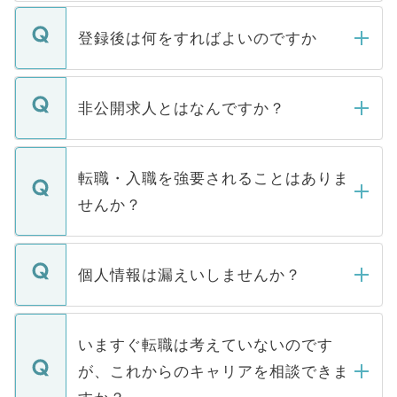
登録後は何をすればよいのですか
ご登録いただきましたら、弊社担当者がご
登録内容を確認し、その後メールもしくは
非公開求人とはなんですか？
お電話にて次のステップのご案内をいたし
ます。通常、5営業日以内にはご連絡をせて
マイナビDOCTORで取り扱っている求人の
いただきますので、しばらくお待ちくださ
うち約3割は、Webサイトからご覧いただ
転職・入職を強要されることはありま
い。
けない「非公開求人」です。非公開求人は
せんか？
下記の理由によって、一般には公開してい
ません。
転職・入職を強要することは一切ありませ
ん。また、仮に応募先から内定をいただい
個人情報は漏えいしませんか？
■応募殺到を避けるため 人気のある医療機
たとしても、ご本人が納得しない限り、内
関を公にしてしまうと、応募が殺到する場
定を承諾する必要はありません。内定先へ
個人情報が漏えいすることはありませんの
合があります。 選考を効率よく行うため
の辞退の連絡はキャリアパートナーが行い
で、ご安心ください。当サイトからの登録
いますぐ転職は考えていないのです
に、医療機関が求める条件に合った人材の
ますので、ご安心ください。
などで収集したご登録者様の個人情報は、
が、これからのキャリアを相談できま
みを人材紹介会社に依頼するケースが増え
ご本人のキャリアアップおよび転職活動の
ています。