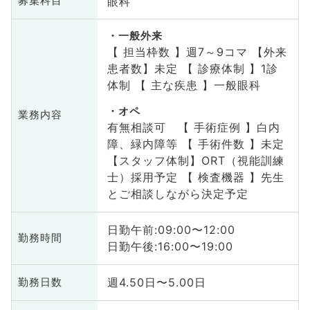
眼科
募集科目
一般外来
【 担当枠数 】週7～9コマ 【外来
患者数】未定 【 診療体制 】1診
体制 【 主な疾患 】一般眼科
オペ
業務内容
有無相談可 【 手術症例 】白内
障、緑内障等 【 手術件数 】未定
【スタッフ体制】ORT（視能訓練
士）採用予定 【 検査機器 】先生
とご相談しながら決定予定
日勤午前:09:00〜12:00
勤務時間
日勤午後:16:00〜19:00
週4.50日〜5.00日
勤務日数