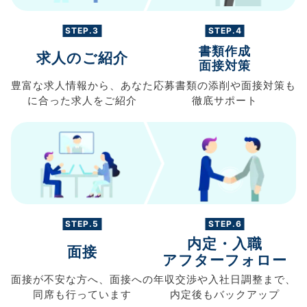
STEP.3
STEP.4
書類作成
求人のご紹介
面接対策
豊富な求人情報から、
あなた
応募書類の
添削や面接対策も
に合った求人を
ご紹介
徹底サポート
STEP.5
STEP.6
内定・入職
面接
アフターフォロー
面接が不安な方へ、
面接への
年収交渉や
入社日調整まで、
同席も
行っています
内定後もバックアップ