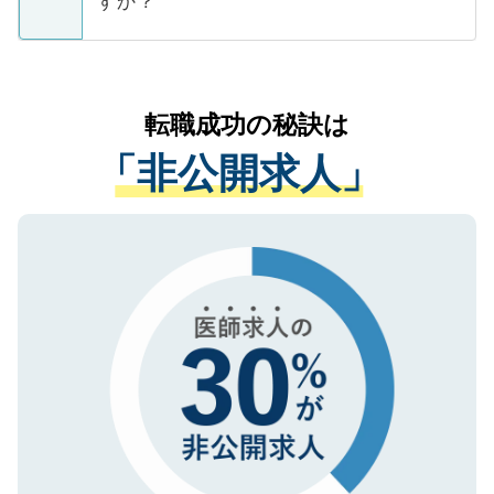
すか？
支援を目的に使用いたします。お預かりし
ているすべての個人データはご本人の許可
お気軽にご相談ください。先生専任のキャ
なく、医療機関側に開示したり、第三者に
リアパートナーが将来のご希望などをおう
提供することは一切ありません。また弊社
かがいして、現在の医療機関の状況や紹介
転職成功の秘訣は
は、個人情報の取り扱いについての厳密な
経験をまじえながら、適切なアドバイスを
管理基準を満たした事業者のみに付与され
「非公開求人」
させていただきます。すぐにご転職をされ
る、プライバシーマークを取得済みです。
ない方には、長期的なサポートが可能です
ご登録いただいた個人情報は、SSL（デー
ので、まずはご登録ください。
タ暗号化）によって保護されていますの
で、機密保持に関してもご安心ください。