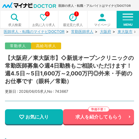
医師の求人・転職・アルバイトはマイナビDOCTOR
0
1
MENU
お気に入り求人
最近見た求人
マイページ
求人検索
医師求人・転職のマイナビDOCTOR
常勤医師求人
大阪府
東大阪市
常勤求人
高給与求人
【大阪府／東大阪市】◇新規オープンクリニックの
常勤医師募集◇週4日勤務もご相談いただけます！
週4.5日～5日1,600万～2,000万円◎外来・手術の
お仕事です（眼科／常勤）
更新日 : 2026/06/05
求人No : 743667
お気に入り
求人を紹介してもらう