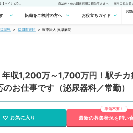
医療法人 貝塚病院(常勤)の転職・求人｜医師の求人・転職・アルバイトは【マイナビDOCTOR】
自治体・公共団体採用ご担当者さまへ
採用ご担当者
お気
す
転職をご検討の方へ
お役立ちガイド
福岡県
福岡市東区
医療法人 貝塚病院
年収1,200万～1,700万円！駅
応のお仕事です（泌尿器科／常勤）
お気に入り
最新の募集状況を問い