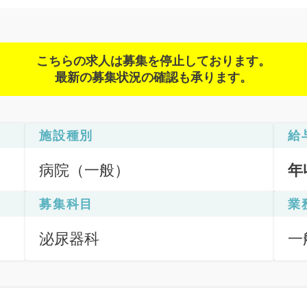
こちらの求人は募集を停止しております。
最新の募集状況の確認も承ります。
施設種別
給
病院（一般）
年
募集科目
業
泌尿器科
一
応