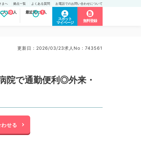
さまへ
拠点一覧
よくある質問
お電話でのお問い合わせについて
に入り求人
0
最近見た求人
1
スポット
無料登録
マイページ
更新日 : 2026/03/23
求人No : 743561
チカ病院で通勤便利◎外来・
合わせる