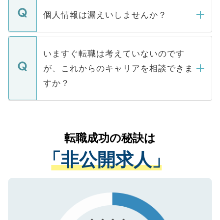
転職・入職を強要することは一切ありませ
ん。また、仮に応募先から内定をいただい
個人情報は漏えいしませんか？
■応募殺到を避けるため 人気のある医療機
たとしても、ご本人が納得しない限り、内
関を公にしてしまうと、応募が殺到する場
定を承諾する必要はありません。内定先へ
個人情報が漏えいすることはありませんの
合があります。 選考を効率よく行うため
の辞退の連絡はキャリアパートナーが行い
で、ご安心ください。当サイトからの登録
いますぐ転職は考えていないのです
に、医療機関が求める条件に合った人材の
ますので、ご安心ください。
などで収集したご登録者様の個人情報は、
が、これからのキャリアを相談できま
みを人材紹介会社に依頼するケースが増え
ご本人のキャリアアップおよび転職活動の
ています。
すか？
支援を目的に使用いたします。お預かりし
ているすべての個人データはご本人の許可
お気軽にご相談ください。先生専任のキャ
なく、医療機関側に開示したり、第三者に
リアパートナーが将来のご希望などをおう
提供することは一切ありません。また弊社
かがいして、現在の医療機関の状況や紹介
転職成功の秘訣は
は、個人情報の取り扱いについての厳密な
経験をまじえながら、適切なアドバイスを
管理基準を満たした事業者のみに付与され
「非公開求人」
させていただきます。すぐにご転職をされ
る、プライバシーマークを取得済みです。
ない方には、長期的なサポートが可能です
ご登録いただいた個人情報は、SSL（デー
ので、まずはご登録ください。
タ暗号化）によって保護されていますの
で、機密保持に関してもご安心ください。