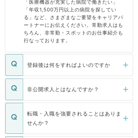
「医療機器が充実した病院で働きたい」
「年収1,500万円以上の病院を探してい
る」など、さまざまなご要望をキャリアパ
ートナーにお伝えください。常勤求人はも
ちろん、非常勤・スポットのお仕事紹介も
行なっております。
登録後は何をすればよいのですか
ご登録いただきましたら、弊社担当者がご
登録内容を確認し、その後メールもしくは
非公開求人とはなんですか？
お電話にて次のステップのご案内をいたし
ます。通常、5営業日以内にはご連絡をせて
マイナビDOCTORで取り扱っている求人の
いただきますので、しばらくお待ちくださ
うち約3割は、Webサイトからご覧いただ
転職・入職を強要されることはありま
い。
けない「非公開求人」です。非公開求人は
せんか？
下記の理由によって、一般には公開してい
ません。