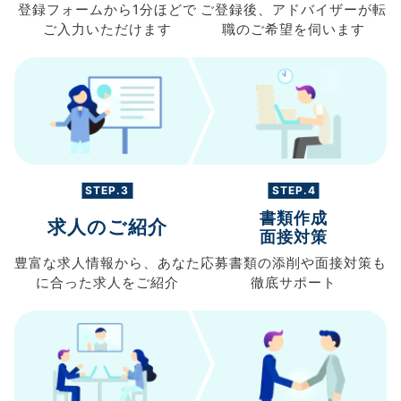
登録フォームから
1分ほどで
ご登録後、
アドバイザーが転
ご入力
いただけます
職の
ご希望を伺います
STEP.3
STEP.4
書類作成
求人のご紹介
面接対策
豊富な求人情報から、
あなた
応募書類の
添削や面接対策も
に合った求人を
ご紹介
徹底サポート