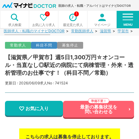
医師の求人・転職・アルバイトはマイナビDOCTOR
0
1
MENU
お気に入り求人
最近見た求人
マイページ
求人検索
医師求人・転職のマイナビDOCTOR
常勤医師求人
滋賀県
甲賀市
【
常勤求人
科目不問
募集停止
【滋賀県／甲賀市】週5日1,300万円☆オンコー
ル・当直なし◎駅近の病院にて病棟管理・外来・透
析管理のお仕事です！（科目不問／常勤）
更新日 : 2026/06/09
求人No : 741524
最新の募集状況を
お気に入り
問い合わせる
こちらの求人は募集を停止しております。