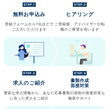
STEP.1
STEP.2
無料お申込み
ヒアリング
登録フォームから
1分ほどで
ご登録後、
アドバイザーが転
ご入力
いただけます
職の
ご希望を伺います
STEP.3
STEP.4
書類作成
求人のご紹介
面接対策
豊富な求人情報から、
あなた
応募書類の
添削や面接対策も
に合った求人を
ご紹介
徹底サポート