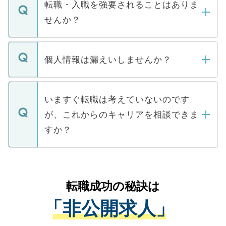
いただきますので、しばらくお待ちくださ
うち約3割は、Webサイトからご覧いただ
転職・入職を強要されることはありま
い。
けない「非公開求人」です。非公開求人は
せんか？
下記の理由によって、一般には公開してい
ません。
転職・入職を強要することは一切ありませ
ん。また、仮に応募先から内定をいただい
個人情報は漏えいしませんか？
■応募殺到を避けるため 人気のある医療機
たとしても、ご本人が納得しない限り、内
関を公にしてしまうと、応募が殺到する場
定を承諾する必要はありません。内定先へ
個人情報が漏えいすることはありませんの
合があります。 選考を効率よく行うため
の辞退の連絡はキャリアパートナーが行い
で、ご安心ください。当サイトからの登録
いますぐ転職は考えていないのです
に、医療機関が求める条件に合った人材の
ますので、ご安心ください。
などで収集したご登録者様の個人情報は、
が、これからのキャリアを相談できま
みを人材紹介会社に依頼するケースが増え
ご本人のキャリアアップおよび転職活動の
ています。
すか？
支援を目的に使用いたします。お預かりし
ているすべての個人データはご本人の許可
お気軽にご相談ください。先生専任のキャ
なく、医療機関側に開示したり、第三者に
リアパートナーが将来のご希望などをおう
提供することは一切ありません。また弊社
かがいして、現在の医療機関の状況や紹介
転職成功の秘訣は
は、個人情報の取り扱いについての厳密な
経験をまじえながら、適切なアドバイスを
管理基準を満たした事業者のみに付与され
「非公開求人」
させていただきます。すぐにご転職をされ
る、プライバシーマークを取得済みです。
ない方には、長期的なサポートが可能です
ご登録いただいた個人情報は、SSL（デー