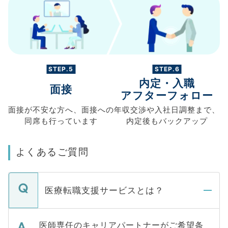
STEP.5
STEP.6
内定・入職
面接
アフターフォロー
面接が不安な方へ、
面接への
年収交渉や
入社日調整まで、
同席も
行っています
内定後もバックアップ
よくあるご質問
医療転職支援サービスとは？
医師専任のキャリアパートナーがご希望条