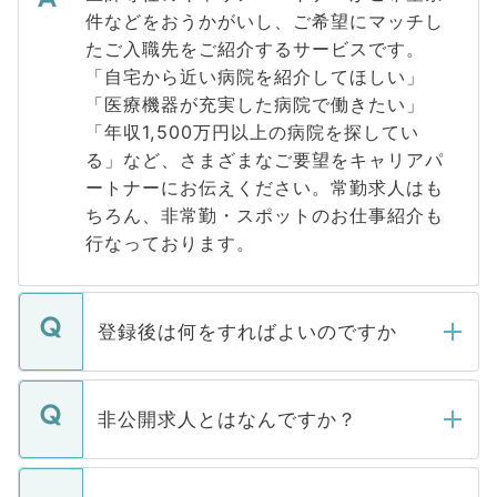
件などをおうかがいし、ご希望にマッチし
たご入職先をご紹介するサービスです。
「自宅から近い病院を紹介してほしい」
「医療機器が充実した病院で働きたい」
「年収1,500万円以上の病院を探してい
る」など、さまざまなご要望をキャリアパ
ートナーにお伝えください。常勤求人はも
ちろん、非常勤・スポットのお仕事紹介も
行なっております。
登録後は何をすればよいのですか
ご登録いただきましたら、弊社担当者がご
登録内容を確認し、その後メールもしくは
非公開求人とはなんですか？
お電話にて次のステップのご案内をいたし
ます。通常、5営業日以内にはご連絡をせて
マイナビDOCTORで取り扱っている求人の