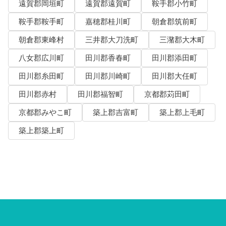
遠賀郡岡垣町
遠賀郡遠賀町
鞍手郡小竹町
鞍手郡鞍手町
嘉穂郡桂川町
朝倉郡筑前町
朝倉郡東峰村
三井郡大刀洗町
三潴郡大木町
八女郡広川町
田川郡香春町
田川郡添田町
田川郡糸田町
田川郡川崎町
田川郡大任町
田川郡赤村
田川郡福智町
京都郡苅田町
京都郡みやこ町
築上郡吉富町
築上郡上毛町
築上郡築上町