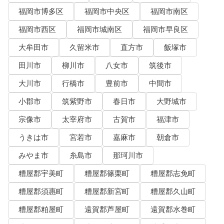
福岡市博多区
福岡市中央区
福岡市南区
福岡市西区
福岡市城南区
福岡市早良区
大牟田市
久留米市
直方市
飯塚市
田川市
柳川市
八女市
筑後市
大川市
行橋市
豊前市
中間市
小郡市
筑紫野市
春日市
大野城市
宗像市
太宰府市
古賀市
福津市
うきは市
宮若市
嘉麻市
朝倉市
みやま市
糸島市
那珂川市
糟屋郡宇美町
糟屋郡篠栗町
糟屋郡志免町
糟屋郡須惠町
糟屋郡新宮町
糟屋郡久山町
糟屋郡粕屋町
遠賀郡芦屋町
遠賀郡水巻町