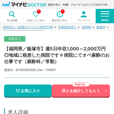
医師の求人・転職・アルバイトはマイナビDOCTOR
0
1
MENU
お気に入り求人
最近見た求人
マイページ
求人検索
医師求人・転職のマイナビDOCTOR
常勤医師求人
福岡県
飯塚市
【
常勤求人
【福岡県／飯塚市】週5日年収1,000～2,000万円
◎地域に根差した病院です☆病院にてオペ麻酔のお
仕事です（麻酔科／常勤）
更新日 : 2026/06/08
求人No : 738657
お気に入り
求人を紹介してもらう
求人詳細