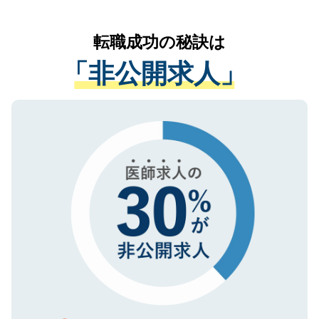
なく、医療機関側に開示したり、第三者に
リアパートナーが将来のご希望などをおう
提供することは一切ありません。また弊社
かがいして、現在の医療機関の状況や紹介
転職成功の秘訣は
は、個人情報の取り扱いについての厳密な
経験をまじえながら、適切なアドバイスを
管理基準を満たした事業者のみに付与され
「非公開求人」
させていただきます。すぐにご転職をされ
る、プライバシーマークを取得済みです。
ない方には、長期的なサポートが可能です
ご登録いただいた個人情報は、SSL（デー
ので、まずはご登録ください。
タ暗号化）によって保護されていますの
で、機密保持に関してもご安心ください。