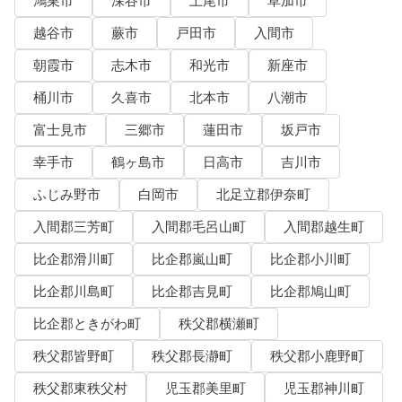
鴻巣市
深谷市
上尾市
草加市
越谷市
蕨市
戸田市
入間市
朝霞市
志木市
和光市
新座市
桶川市
久喜市
北本市
八潮市
富士見市
三郷市
蓮田市
坂戸市
幸手市
鶴ヶ島市
日高市
吉川市
ふじみ野市
白岡市
北足立郡伊奈町
入間郡三芳町
入間郡毛呂山町
入間郡越生町
比企郡滑川町
比企郡嵐山町
比企郡小川町
比企郡川島町
比企郡吉見町
比企郡鳩山町
比企郡ときがわ町
秩父郡横瀬町
秩父郡皆野町
秩父郡長瀞町
秩父郡小鹿野町
秩父郡東秩父村
児玉郡美里町
児玉郡神川町