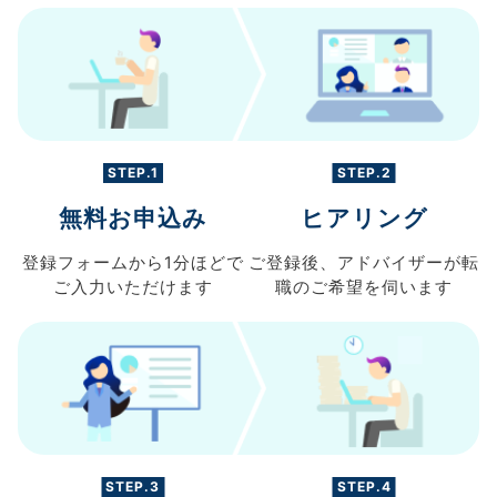
STEP.1
STEP.2
無料お申込み
ヒアリング
登録フォームから
1分ほどで
ご登録後、
アドバイザーが転
ご入力
いただけます
職の
ご希望を伺います
STEP.3
STEP.4