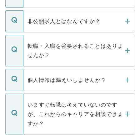
ご登録いただきましたら、弊社担当者がご
登録内容を確認し、その後メールもしくは
非公開求人とはなんですか？
お電話にて次のステップのご案内をいたし
ます。通常、5営業日以内にはご連絡をせて
マイナビDOCTORで取り扱っている求人の
いただきますので、しばらくお待ちくださ
うち約3割は、Webサイトからご覧いただ
転職・入職を強要されることはありま
い。
けない「非公開求人」です。非公開求人は
せんか？
下記の理由によって、一般には公開してい
ません。
転職・入職を強要することは一切ありませ
ん。また、仮に応募先から内定をいただい
個人情報は漏えいしませんか？
■応募殺到を避けるため 人気のある医療機
たとしても、ご本人が納得しない限り、内
関を公にしてしまうと、応募が殺到する場
定を承諾する必要はありません。内定先へ
個人情報が漏えいすることはありませんの
合があります。 選考を効率よく行うため
の辞退の連絡はキャリアパートナーが行い
で、ご安心ください。当サイトからの登録
いますぐ転職は考えていないのです
に、医療機関が求める条件に合った人材の
ますので、ご安心ください。
などで収集したご登録者様の個人情報は、
が、これからのキャリアを相談できま
みを人材紹介会社に依頼するケースが増え
ご本人のキャリアアップおよび転職活動の
ています。
すか？
支援を目的に使用いたします。お預かりし
ているすべての個人データはご本人の許可
お気軽にご相談ください。先生専任のキャ