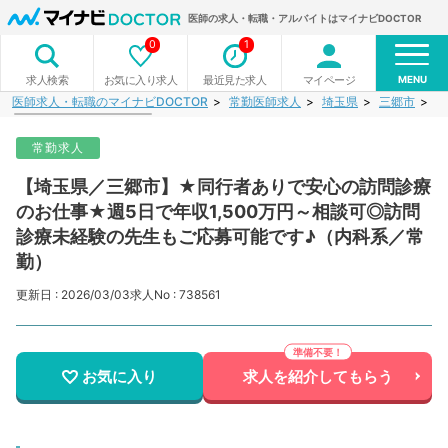
医師の求人・転職・アルバイトはマイナビDOCTOR
0
1
MENU
お気に入り求人
最近見た求人
マイページ
求人検索
医師求人・転職のマイナビDOCTOR
常勤医師求人
埼玉県
三郷市
【
常勤求人
【埼玉県／三郷市】★同行者ありで安心の訪問診療
のお仕事★週5日で年収1,500万円～相談可◎訪問
診療未経験の先生もご応募可能です♪（内科系／常
勤）
更新日 : 2026/03/03
求人No : 738561
お気に入り
求人を紹介してもらう