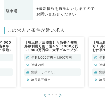
※最新情報を確認いたしますので
駐車場
お問い合わせください
この求人と条件が近い求人
,500
【埼玉県／三郷市】☆急募☆複数
【埼玉
能◆年
路線利用可能！週4.5日1000万円
可！ 
／常勤）
～1,800万円◎～大手グループが運
お仕事
営するリハ病院でのご勤務～（神経
ー◎地
内科／常勤）
♪（神
年収1,000万円～1,800万円
年収
神経内科
神
病院（リハビリ）
病
埼玉県三郷市
埼
<
>