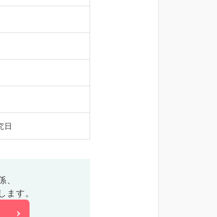
究日
係、
します。