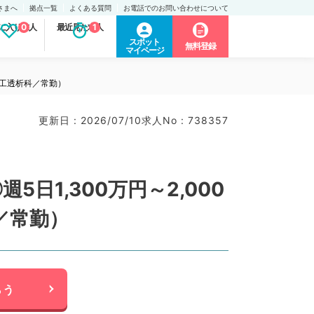
さまへ
拠点一覧
よくある質問
お電話でのお問い合わせについて
に入り求人
0
最近見た求人
1
スポット
無料登録
マイページ
人工透析科／常勤）
更新日 : 2026/07/10
求人No : 738357
1,300万円～2,000
／常勤）
らう