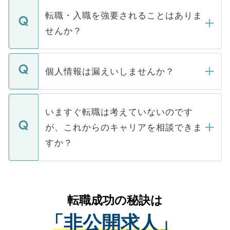
マイナビDOCTORで取り扱っている求人の
いただきますので、しばらくお待ちくださ
うち約3割は、Webサイトからご覧いただ
転職・入職を強要されることはありま
い。
けない「非公開求人」です。非公開求人は
せんか？
下記の理由によって、一般には公開してい
ません。
転職・入職を強要することは一切ありませ
ん。また、仮に応募先から内定をいただい
個人情報は漏えいしませんか？
■応募殺到を避けるため 人気のある医療機
たとしても、ご本人が納得しない限り、内
関を公にしてしまうと、応募が殺到する場
定を承諾する必要はありません。内定先へ
個人情報が漏えいすることはありませんの
合があります。 選考を効率よく行うため
の辞退の連絡はキャリアパートナーが行い
で、ご安心ください。当サイトからの登録
いますぐ転職は考えていないのです
に、医療機関が求める条件に合った人材の
ますので、ご安心ください。
などで収集したご登録者様の個人情報は、
が、これからのキャリアを相談できま
みを人材紹介会社に依頼するケースが増え
ご本人のキャリアアップおよび転職活動の
ています。
すか？
支援を目的に使用いたします。お預かりし
ているすべての個人データはご本人の許可
お気軽にご相談ください。先生専任のキャ
なく、医療機関側に開示したり、第三者に
リアパートナーが将来のご希望などをおう
提供することは一切ありません。また弊社
かがいして、現在の医療機関の状況や紹介
転職成功の秘訣は
は、個人情報の取り扱いについての厳密な
経験をまじえながら、適切なアドバイスを
管理基準を満たした事業者のみに付与され
「非公開求人」
させていただきます。すぐにご転職をされ
る、プライバシーマークを取得済みです。