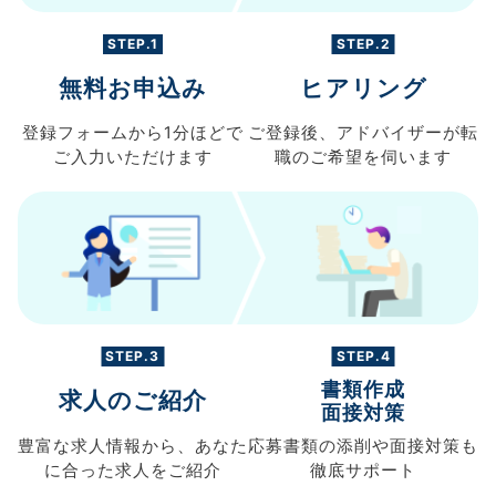
STEP.1
STEP.2
無料お申込み
ヒアリング
登録フォームから
1分ほどで
ご登録後、
アドバイザーが転
ご入力
いただけます
職の
ご希望を伺います
STEP.3
STEP.4
書類作成
求人のご紹介
面接対策
豊富な求人情報から、
あなた
応募書類の
添削や面接対策も
に合った求人を
ご紹介
徹底サポート