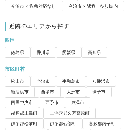
今治市 × 救急対応なし
今治市 × 駅近・徒歩圏内
近隣のエリアから探す
四国
徳島県
香川県
愛媛県
高知県
市区町村
松山市
今治市
宇和島市
八幡浜市
新居浜市
西条市
大洲市
伊予市
四国中央市
西予市
東温市
越智郡上島町
上浮穴郡久万高原町
伊予郡松前町
伊予郡砥部町
喜多郡内子町