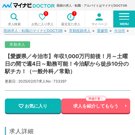
医師の求人・転職・アルバイトはマイナビDOCTOR
0
1
MENU
お気に入り求人
最近見た求人
マイページ
求人検索
医師求人・転職のマイナビDOCTOR
常勤医師求人
愛媛県
今治市
【
常勤求人
【愛媛県／今治市】年収1,000万円前後！月～土曜
日の間で週4日～勤務可能！今治駅から徒歩10分の
駅チカ！（一般外科／常勤）
更新日 : 2025/02/07
求人No : 733297
お気に入り
求人を紹介してもらう
求人詳細