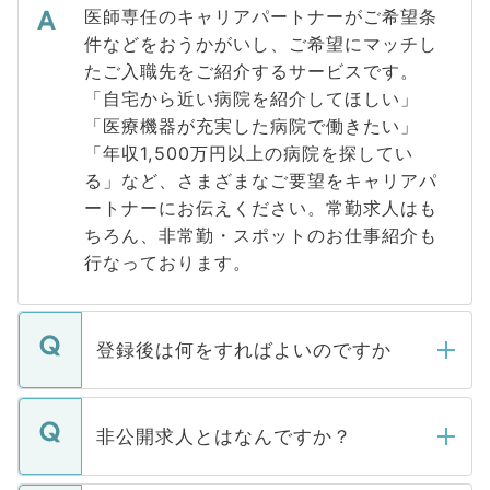
医師専任のキャリアパートナーがご希望条
件などをおうかがいし、ご希望にマッチし
たご入職先をご紹介するサービスです。
「自宅から近い病院を紹介してほしい」
「医療機器が充実した病院で働きたい」
「年収1,500万円以上の病院を探してい
る」など、さまざまなご要望をキャリアパ
ートナーにお伝えください。常勤求人はも
ちろん、非常勤・スポットのお仕事紹介も
行なっております。
登録後は何をすればよいのですか
ご登録いただきましたら、弊社担当者がご
登録内容を確認し、その後メールもしくは
非公開求人とはなんですか？
お電話にて次のステップのご案内をいたし
ます。通常、5営業日以内にはご連絡をせて