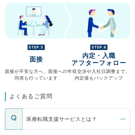
STEP.5
STEP.6
内定・入職
面接
アフターフォロー
面接が不安な方へ、
面接への
年収交渉や
入社日調整まで、
同席も
行っています
内定後もバックアップ
よくあるご質問
医療転職支援サービスとは？