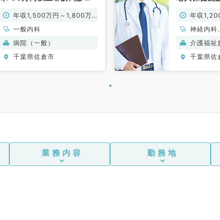
メイン～100床規模の急性
のお仕事（
年収1,500万円～1,800万
年収1,2
期病院～（一般内科／常
勤）
円
一般内科
神経内科
内科、循
病院（一般）
介護福祉
内科、消
千葉県佐倉市
千葉県佐
泌・代謝
老年内科
業務内容
勤務地