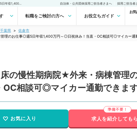
【千葉県／佐倉市】★181床の慢性期病院★外来・病棟管理のお仕事◎週5日年収1,400万円～◎日祝休み！当直・OC相談可◎マイカー通勤できます♪（一般内科／常勤）の転職・求人｜医師の求人・転職・アルバイトは【マイナビDOCTOR】
自治体・公共団体採用ご担当者さまへ
採用ご担当者
お気
す
転職をご検討の方へ
お役立ちガイド
千葉県
佐倉市
管理のお仕事◎週5日年収1,400万円～◎日祝休み！当直・OC相談可◎マイカー
1床の慢性期病院★外来・病棟管理のお
・OC相談可◎マイカー通勤できます
お気に入り
求人を紹介しても