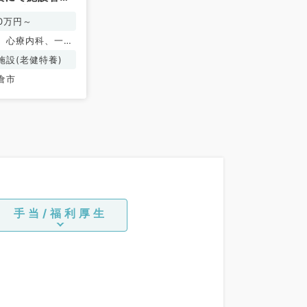
内科系／常勤）
00万円～
、心療内科、一般
環器内科、呼吸器
施設(老健特養)
化器内科、内分
倉市
内科、腎臓内科、
手当/福利厚生