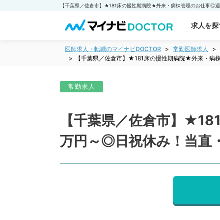
求人を探
医師求人・転職のマイナビDOCTOR
常勤医師求人
【千葉県／佐倉市】★181床の慢性期病院★外来・病棟
常勤求人
【千葉県／佐倉市】★18
万円～◎日祝休み！当直