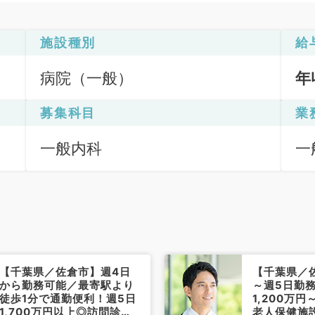
施設種別
給
病院（一般）
年
募集科目
業
一般内科
一
【千葉県／佐倉市】週4日
【千葉県／
から勤務可能／最寄駅より
～週5日勤
徒歩1分で通勤便利！週5日
1,200万
1,700万円以上◎訪問診療
老人保健施