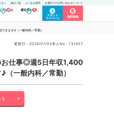
さまへ
拠点一覧
よくある質問
お電話でのお問い合わせについて
に入り求人
0
最近見た求人
1
スポット
無料登録
マイページ
通勤できます♪（一般内科／常勤）
更新日 : 2024/07/03
求人No : 731457
仕事◎週5日年収1,400
♪（一般内科／常勤）
らう