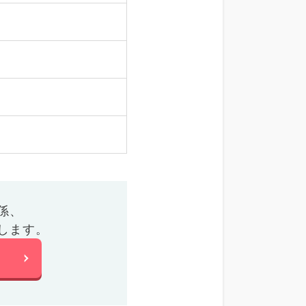
係、
します。