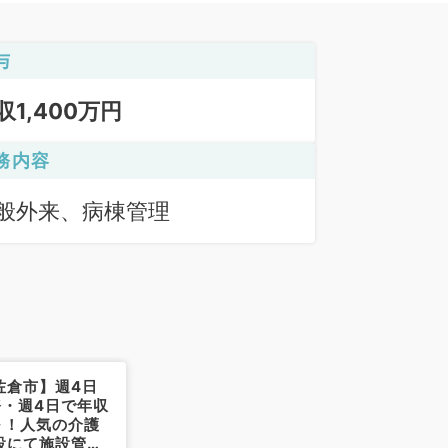
与
収1,400万円
務内容
般外来、病棟管理
佐倉市】週4日
務・週4日で年収
円～！人気の介護
設にて施設管理