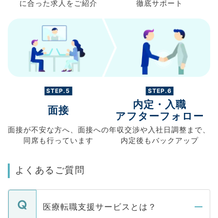
に合った求人を
ご紹介
徹底サポート
STEP.5
STEP.6
内定・入職
面接
アフターフォロー
面接が不安な方へ、
面接への
年収交渉や
入社日調整まで、
同席も
行っています
内定後もバックアップ
よくあるご質問
医療転職支援サービスとは？