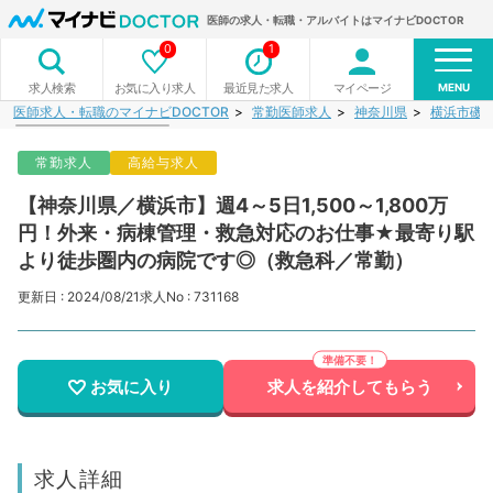
医師の求人・転職・アルバイトはマイナビDOCTOR
0
1
MENU
お気に入り求人
最近見た求人
マイページ
求人検索
医師求人・転職のマイナビDOCTOR
常勤医師求人
神奈川県
横浜市磯
常勤求人
高給与求人
【神奈川県／横浜市】週4～5日1,500～1,800万
円！外来・病棟管理・救急対応のお仕事★最寄り駅
より徒歩圏内の病院です◎（救急科／常勤）
更新日 : 2024/08/21
求人No : 731168
お気に入り
求人を紹介してもらう
求人詳細