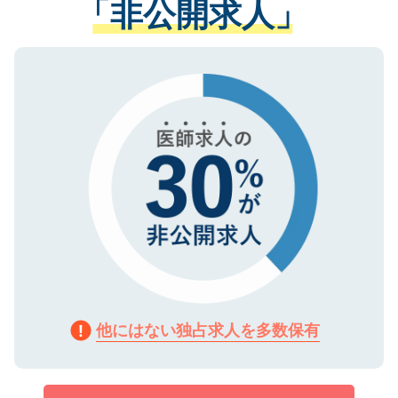
「非公開求人」
させていただきます。すぐにご転職をされ
る、プライバシーマークを取得済みです。
ない方には、長期的なサポートが可能です
ご登録いただいた個人情報は、SSL（デー
ので、まずはご登録ください。
タ暗号化）によって保護されていますの
で、機密保持に関してもご安心ください。
他にはない独占求人を多数保有