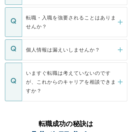
お電話にて次のステップのご案内をいたし
ます。通常、5営業日以内にはご連絡をせて
マイナビDOCTORで取り扱っている求人の
いただきますので、しばらくお待ちくださ
うち約3割は、Webサイトからご覧いただ
転職・入職を強要されることはありま
い。
けない「非公開求人」です。非公開求人は
せんか？
下記の理由によって、一般には公開してい
ません。
転職・入職を強要することは一切ありませ
ん。また、仮に応募先から内定をいただい
個人情報は漏えいしませんか？
■応募殺到を避けるため 人気のある医療機
たとしても、ご本人が納得しない限り、内
関を公にしてしまうと、応募が殺到する場
定を承諾する必要はありません。内定先へ
個人情報が漏えいすることはありませんの
合があります。 選考を効率よく行うため
の辞退の連絡はキャリアパートナーが行い
で、ご安心ください。当サイトからの登録
いますぐ転職は考えていないのです
に、医療機関が求める条件に合った人材の
ますので、ご安心ください。
などで収集したご登録者様の個人情報は、
が、これからのキャリアを相談できま
みを人材紹介会社に依頼するケースが増え
ご本人のキャリアアップおよび転職活動の
ています。
すか？
支援を目的に使用いたします。お預かりし
ているすべての個人データはご本人の許可
お気軽にご相談ください。先生専任のキャ
なく、医療機関側に開示したり、第三者に
リアパートナーが将来のご希望などをおう
提供することは一切ありません。また弊社
かがいして、現在の医療機関の状況や紹介
転職成功の秘訣は
は、個人情報の取り扱いについての厳密な
経験をまじえながら、適切なアドバイスを
管理基準を満たした事業者のみに付与され