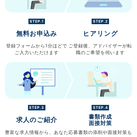
STEP.1
STEP.2
無料お申込み
ヒアリング
登録フォームから
1分ほどで
ご登録後、
アドバイザーが転
ご入力
いただけます
職の
ご希望を伺います
STEP.3
STEP.4
書類作成
求人のご紹介
面接対策
豊富な求人情報から、
あなた
応募書類の
添削や面接対策も