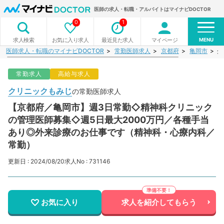
医師の求人・転職・アルバイトはマイナビDOCTOR
0
1
MENU
お気に入り求人
最近見た求人
マイページ
求人検索
医師求人・転職のマイナビDOCTOR
常勤医師求人
京都府
亀岡市
ク
常勤求人
高給与求人
クリニックもみじ
の常勤医師求人
【京都府／亀岡市】週3日常勤◇精神科クリニック
の管理医師募集◇週5日最大2000万円／各種手当
あり◎外来診療のお仕事です（精神科・心療内科／
常勤）
更新日 : 2024/08/20
求人No : 731146
お気に入り
求人を紹介してもらう