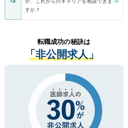
が、これからのキャリアを相談できま
みを人材紹介会社に依頼するケースが増え
ご本人のキャリアアップおよび転職活動の
ています。
すか？
支援を目的に使用いたします。お預かりし
ているすべての個人データはご本人の許可
お気軽にご相談ください。先生専任のキャ
なく、医療機関側に開示したり、第三者に
リアパートナーが将来のご希望などをおう
提供することは一切ありません。また弊社
かがいして、現在の医療機関の状況や紹介
転職成功の秘訣は
は、個人情報の取り扱いについての厳密な
経験をまじえながら、適切なアドバイスを
管理基準を満たした事業者のみに付与され
「非公開求人」
させていただきます。すぐにご転職をされ
る、プライバシーマークを取得済みです。
ない方には、長期的なサポートが可能です
ご登録いただいた個人情報は、SSL（デー
ので、まずはご登録ください。
タ暗号化）によって保護されていますの
で、機密保持に関してもご安心ください。