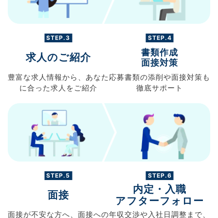
STEP.3
STEP.4
書類作成
求人のご紹介
面接対策
豊富な求人情報から、
あなた
応募書類の
添削や面接対策も
に合った求人を
ご紹介
徹底サポート
STEP.5
STEP.6
内定・入職
面接
アフターフォロー
面接が不安な方へ、
面接への
年収交渉や
入社日調整まで、