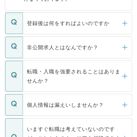
登録後は何をすればよいのですか
ご登録いただきましたら、弊社担当者がご
登録内容を確認し、その後メールもしくは
非公開求人とはなんですか？
お電話にて次のステップのご案内をいたし
ます。通常、5営業日以内にはご連絡をせて
マイナビDOCTORで取り扱っている求人の
いただきますので、しばらくお待ちくださ
うち約3割は、Webサイトからご覧いただ
転職・入職を強要されることはありま
い。
けない「非公開求人」です。非公開求人は
せんか？
下記の理由によって、一般には公開してい
ません。
転職・入職を強要することは一切ありませ
ん。また、仮に応募先から内定をいただい
個人情報は漏えいしませんか？
■応募殺到を避けるため 人気のある医療機
たとしても、ご本人が納得しない限り、内
関を公にしてしまうと、応募が殺到する場
定を承諾する必要はありません。内定先へ
個人情報が漏えいすることはありませんの
合があります。 選考を効率よく行うため
の辞退の連絡はキャリアパートナーが行い
で、ご安心ください。当サイトからの登録
いますぐ転職は考えていないのです
に、医療機関が求める条件に合った人材の
ますので、ご安心ください。
などで収集したご登録者様の個人情報は、