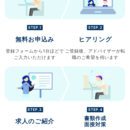
STEP.1
STEP.2
無料お申込み
ヒアリング
登録フォームから
1分ほどで
ご登録後、
アドバイザーが転
ご入力
いただけます
職の
ご希望を伺います
STEP.3
STEP.4
書類作成
求人のご紹介
面接対策