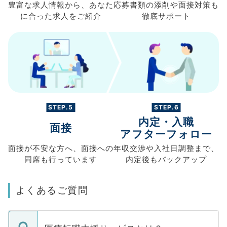
豊富な求人情報から、
あなた
応募書類の
添削や面接対策も
に合った求人を
ご紹介
徹底サポート
STEP.5
STEP.6
内定・入職
面接
アフターフォロー
面接が不安な方へ、
面接への
年収交渉や
入社日調整まで、
同席も
行っています
内定後もバックアップ
よくあるご質問