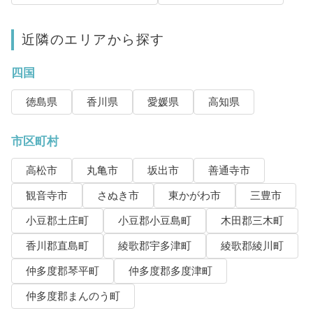
近隣のエリアから探す
四国
徳島県
香川県
愛媛県
高知県
市区町村
高松市
丸亀市
坂出市
善通寺市
観音寺市
さぬき市
東かがわ市
三豊市
小豆郡土庄町
小豆郡小豆島町
木田郡三木町
香川郡直島町
綾歌郡宇多津町
綾歌郡綾川町
仲多度郡琴平町
仲多度郡多度津町
仲多度郡まんのう町