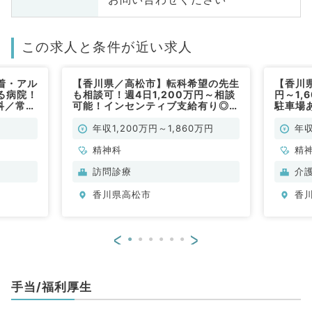
この求人と条件が近い求人
着・アル
【香川県／高松市】転科希望の先生
【香川県
る病院！
も相談可！週4日1,200万円～相談
円～1,
科／常
可能！インセンティブ支給有り◎在
駐車場
宅医療専門のクリニックで個人宅メ
健康管
インの訪問診療のお仕事です（精神
勤）
年収1,200万円～1,860万円
年収
科／常勤）
精神科
精
訪問診療
介
香川県高松市
香
<
>
手当/福利厚生