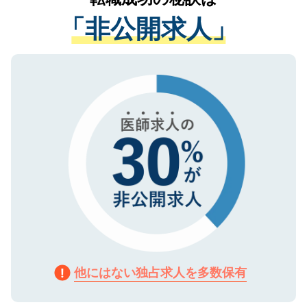
経験をまじえながら、適切なアドバイスを
管理基準を満たした事業者のみに付与され
「非公開求人」
させていただきます。すぐにご転職をされ
る、プライバシーマークを取得済みです。
ない方には、長期的なサポートが可能です
ご登録いただいた個人情報は、SSL（デー
ので、まずはご登録ください。
タ暗号化）によって保護されていますの
で、機密保持に関してもご安心ください。
他にはない独占求人を多数保有