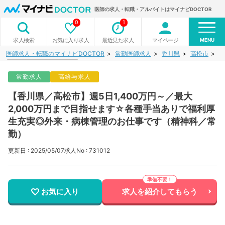
医師の求人・転職・アルバイトはマイナビDOCTOR
0
1
MENU
お気に入り求人
最近見た求人
マイページ
求人検索
医師求人・転職のマイナビDOCTOR
常勤医師求人
香川県
高松市
【
常勤求人
高給与求人
【香川県／高松市】週5日1,400万円～／最大
2,000万円まで目指せます☆各種手当ありで福利厚
生充実◎外来・病棟管理のお仕事です（精神科／常
勤）
更新日 : 2025/05/07
求人No : 731012
お気に入り
求人を紹介してもらう