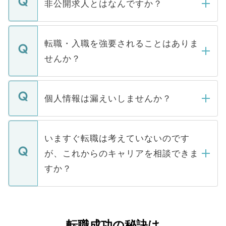
登録内容を確認し、その後メールもしくは
非公開求人とはなんですか？
お電話にて次のステップのご案内をいたし
ます。通常、5営業日以内にはご連絡をせて
マイナビDOCTORで取り扱っている求人の
いただきますので、しばらくお待ちくださ
うち約3割は、Webサイトからご覧いただ
転職・入職を強要されることはありま
い。
けない「非公開求人」です。非公開求人は
せんか？
下記の理由によって、一般には公開してい
ません。
転職・入職を強要することは一切ありませ
ん。また、仮に応募先から内定をいただい
個人情報は漏えいしませんか？
■応募殺到を避けるため 人気のある医療機
たとしても、ご本人が納得しない限り、内
関を公にしてしまうと、応募が殺到する場
定を承諾する必要はありません。内定先へ
個人情報が漏えいすることはありませんの
合があります。 選考を効率よく行うため
の辞退の連絡はキャリアパートナーが行い
で、ご安心ください。当サイトからの登録
いますぐ転職は考えていないのです
に、医療機関が求める条件に合った人材の
ますので、ご安心ください。
などで収集したご登録者様の個人情報は、
が、これからのキャリアを相談できま
みを人材紹介会社に依頼するケースが増え
ご本人のキャリアアップおよび転職活動の
ています。
すか？
支援を目的に使用いたします。お預かりし
ているすべての個人データはご本人の許可
お気軽にご相談ください。先生専任のキャ
なく、医療機関側に開示したり、第三者に
リアパートナーが将来のご希望などをおう
提供することは一切ありません。また弊社
かがいして、現在の医療機関の状況や紹介
転職成功の秘訣は
は、個人情報の取り扱いについての厳密な