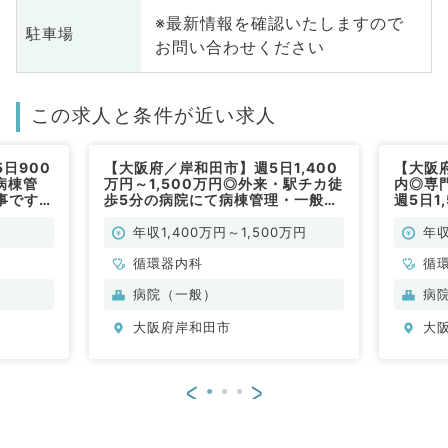
※最新情報を確認いたしますので
駐車場
お問い合わせください
この求人と条件が近い求人
日900
【大阪府／岸和田市】週5日1,400
【大阪
病棟管
万円～1,500万円◎外来・駅チカ徒
内◎専
事です
歩5分の病院にて病棟管理・一般外
週5日1
来のお仕事です（循環器内科／常
理・心
勤）
事です
年収1,400万円～1,500万円
年収
循環器内科
循
病院（一般）
病
大阪府岸和田市
大
<
>