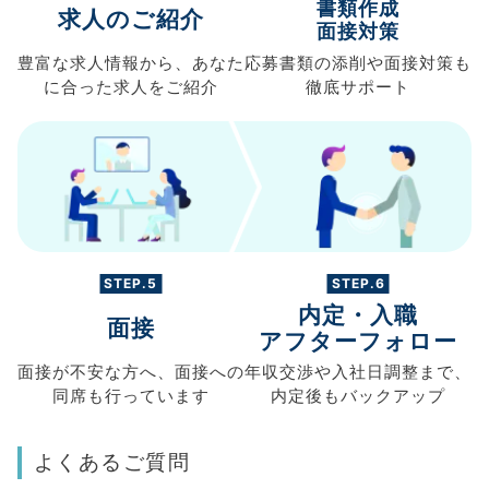
書類作成
求人のご紹介
面接対策
豊富な求人情報から、
あなた
応募書類の
添削や面接対策も
に合った求人を
ご紹介
徹底サポート
STEP.5
STEP.6
内定・入職
面接
アフターフォロー
面接が不安な方へ、
面接への
年収交渉や
入社日調整まで、
同席も
行っています
内定後もバックアップ
よくあるご質問