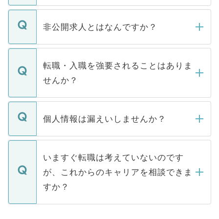
ご登録いただきましたら、弊社担当者がご
登録内容を確認し、その後メールもしくは
非公開求人とはなんですか？
お電話にて次のステップのご案内をいたし
ます。通常、5営業日以内にはご連絡をせて
マイナビDOCTORで取り扱っている求人の
いただきますので、しばらくお待ちくださ
うち約3割は、Webサイトからご覧いただ
転職・入職を強要されることはありま
い。
けない「非公開求人」です。非公開求人は
せんか？
下記の理由によって、一般には公開してい
ません。
転職・入職を強要することは一切ありませ
ん。また、仮に応募先から内定をいただい
個人情報は漏えいしませんか？
■応募殺到を避けるため 人気のある医療機
たとしても、ご本人が納得しない限り、内
関を公にしてしまうと、応募が殺到する場
定を承諾する必要はありません。内定先へ
個人情報が漏えいすることはありませんの
合があります。 選考を効率よく行うため
の辞退の連絡はキャリアパートナーが行い
で、ご安心ください。当サイトからの登録
いますぐ転職は考えていないのです
に、医療機関が求める条件に合った人材の
ますので、ご安心ください。
などで収集したご登録者様の個人情報は、
が、これからのキャリアを相談できま
みを人材紹介会社に依頼するケースが増え
ご本人のキャリアアップおよび転職活動の
ています。
すか？
支援を目的に使用いたします。お預かりし
ているすべての個人データはご本人の許可
お気軽にご相談ください。先生専任のキャ
なく、医療機関側に開示したり、第三者に