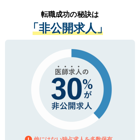
リアパートナーが将来のご希望などをおう
提供することは一切ありません。また弊社
かがいして、現在の医療機関の状況や紹介
転職成功の秘訣は
は、個人情報の取り扱いについての厳密な
経験をまじえながら、適切なアドバイスを
管理基準を満たした事業者のみに付与され
「非公開求人」
させていただきます。すぐにご転職をされ
る、プライバシーマークを取得済みです。
ない方には、長期的なサポートが可能です
ご登録いただいた個人情報は、SSL（デー
ので、まずはご登録ください。
タ暗号化）によって保護されていますの
で、機密保持に関してもご安心ください。
他にはない独占求人を多数保有