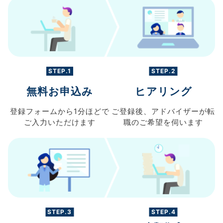
STEP.1
STEP.2
無料お申込み
ヒアリング
登録フォームから
1分ほどで
ご登録後、
アドバイザーが転
ご入力
いただけます
職の
ご希望を伺います
STEP.3
STEP.4