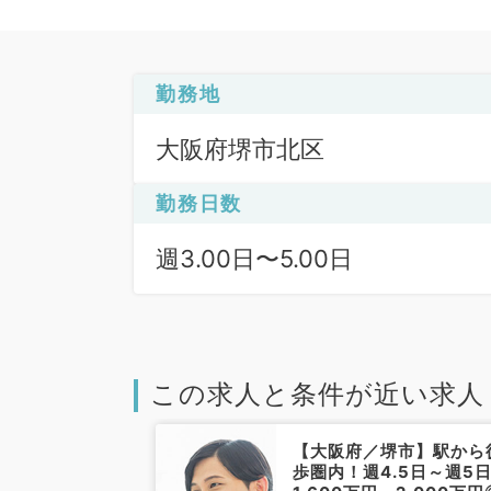
勤務地
大阪府堺市北区
勤務日数
週3.00日〜5.00日
この求人と条件が近い求人
堺市】★週4日
【大阪府／堺市】駅から
収1600万～
歩圏内！週4.5日～週5