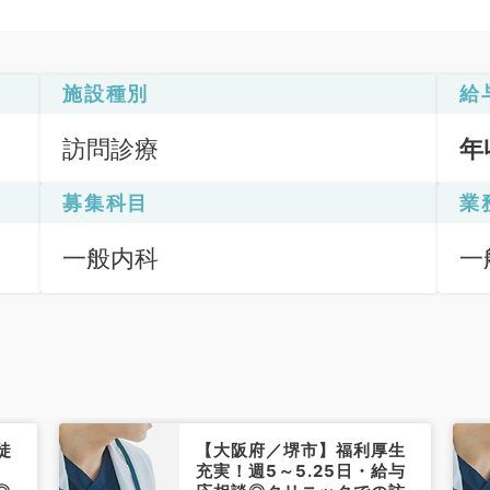
施設種別
給
訪問診療
年
募集科目
業
一般内科
一
訪
徒
【大阪府／堺市】福利厚生
日
充実！週5～5.25日・給与