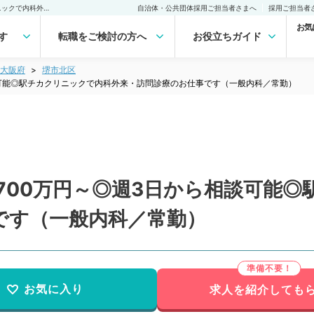
【大阪府／堺市】週5日1,700万円～◎週3日から相談可能◎駅チカクリニックで内科外来・訪問診療のお仕事です（一般内科／常勤）の転職・求人｜医師の求人・転職・アルバイトは【マイナビDOCTOR】
自治体・公共団体採用ご担当者さまへ
採用ご担当者
お気
す
転職をご検討の方へ
お役立ちガイド
大阪府
堺市北区
相談可能◎駅チカクリニックで内科外来・訪問診療のお仕事です（一般内科／常勤）
,700万円～◎週3日から相談可能
です（一般内科／常勤）
お気に入り
求人を紹介しても