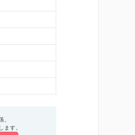
係、
します。