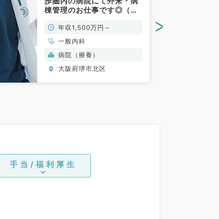
歩圏内の病院にて外来・病
棟管理のお仕事です◎（一
般内科／常勤）
>
年収1,500万円～
一般内科
病院（療養）
大阪府堺市北区
手当/福利厚生