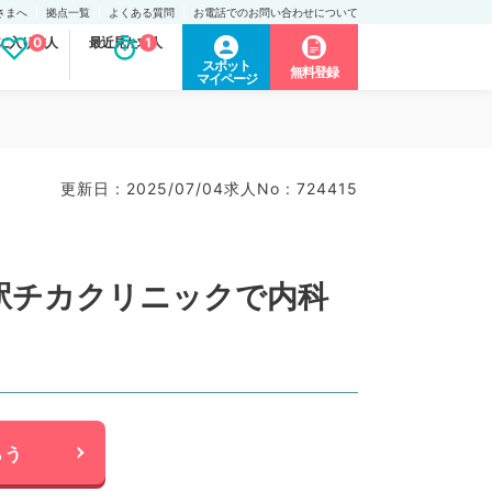
さまへ
拠点一覧
よくある質問
お電話でのお問い合わせについて
に入り求人
0
最近見た求人
1
スポット
無料登録
マイページ
更新日 : 2025/07/04
求人No : 724415
◎駅チカクリニックで内科
らう