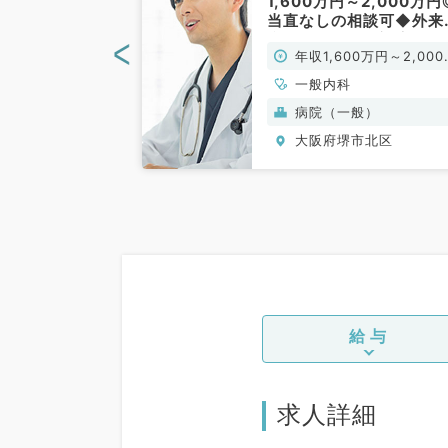
★ガソリン代支
1,600万円～2,000万円
勤便利◎訪問診
当直なしの相談可◆外来
です（内科系／
病棟管理・救急対応のお
<
0万円～2,400万
年収1,600万円～2,000
事です（一般内科／常勤
円
、一般内科、循環
一般内科
呼吸器内科、消化
病院（一般）
内分泌・代謝内
市北区
大阪府堺市北区
内科、老年内科、
、膠原病科
給与
求人詳細