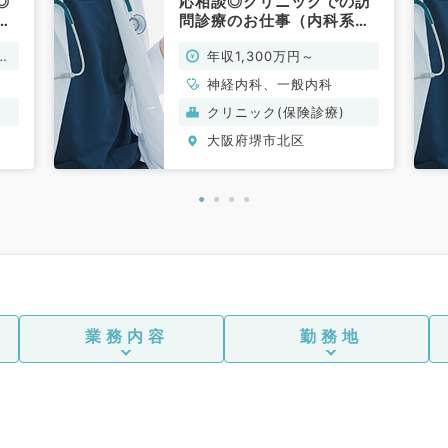
◎
応相談◎クリニックでの訪
・
問診療のお仕事（内科系／
仕
常勤）
万
年収1,300万円～
）
神経内科、一般内科
クリニック(保険診療)
大阪府堺市北区
業務内容
勤務地