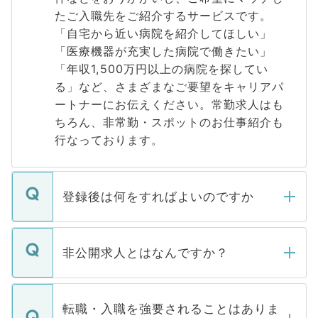
たご入職先をご紹介するサービスです。
「自宅から近い病院を紹介してほしい」
「医療機器が充実した病院で働きたい」
「年収1,500万円以上の病院を探してい
る」など、さまざまなご要望をキャリアパ
ートナーにお伝えください。常勤求人はも
ちろん、非常勤・スポットのお仕事紹介も
行なっております。
登録後は何をすればよいのですか
ご登録いただきましたら、弊社担当者がご
登録内容を確認し、その後メールもしくは
非公開求人とはなんですか？
お電話にて次のステップのご案内をいたし
ます。通常、5営業日以内にはご連絡をせて
マイナビDOCTORで取り扱っている求人の
いただきますので、しばらくお待ちくださ
うち約3割は、Webサイトからご覧いただ
転職・入職を強要されることはありま