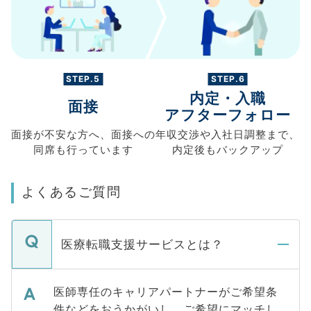
STEP.5
STEP.6
内定・入職
面接
アフターフォロー
面接が不安な方へ、
面接への
年収交渉や
入社日調整まで、
同席も
行っています
内定後もバックアップ
よくあるご質問
医療転職支援サービスとは？
医師専任のキャリアパートナーがご希望条
件などをおうかがいし、ご希望にマッチし