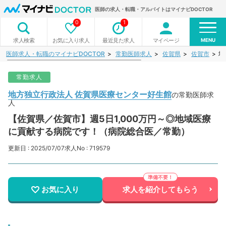
医師の求人・転職・アルバイトはマイナビDOCTOR
0
1
MENU
お気に入り求人
最近見た求人
マイページ
求人検索
医師求人・転職のマイナビDOCTOR
常勤医師求人
佐賀県
佐賀市
地
常勤求人
地方独立行政法人 佐賀県医療センター好生館
の常勤医師求
人
【佐賀県／佐賀市】週5日1,000万円～◎地域医療
に貢献する病院です！（病院総合医／常勤）
更新日 : 2025/07/07
求人No : 719579
お気に入り
求人を紹介してもらう