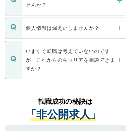
い。
けない「非公開求人」です。非公開求人は
せんか？
下記の理由によって、一般には公開してい
ません。
転職・入職を強要することは一切ありませ
ん。また、仮に応募先から内定をいただい
個人情報は漏えいしませんか？
■応募殺到を避けるため 人気のある医療機
たとしても、ご本人が納得しない限り、内
関を公にしてしまうと、応募が殺到する場
定を承諾する必要はありません。内定先へ
個人情報が漏えいすることはありませんの
合があります。 選考を効率よく行うため
の辞退の連絡はキャリアパートナーが行い
で、ご安心ください。当サイトからの登録
いますぐ転職は考えていないのです
に、医療機関が求める条件に合った人材の
ますので、ご安心ください。
などで収集したご登録者様の個人情報は、
が、これからのキャリアを相談できま
みを人材紹介会社に依頼するケースが増え
ご本人のキャリアアップおよび転職活動の
ています。
すか？
支援を目的に使用いたします。お預かりし
ているすべての個人データはご本人の許可
お気軽にご相談ください。先生専任のキャ
なく、医療機関側に開示したり、第三者に
リアパートナーが将来のご希望などをおう
提供することは一切ありません。また弊社
かがいして、現在の医療機関の状況や紹介
転職成功の秘訣は
は、個人情報の取り扱いについての厳密な
経験をまじえながら、適切なアドバイスを
管理基準を満たした事業者のみに付与され
「非公開求人」
させていただきます。すぐにご転職をされ
る、プライバシーマークを取得済みです。
ない方には、長期的なサポートが可能です
ご登録いただいた個人情報は、SSL（デー
ので、まずはご登録ください。
タ暗号化）によって保護されていますの