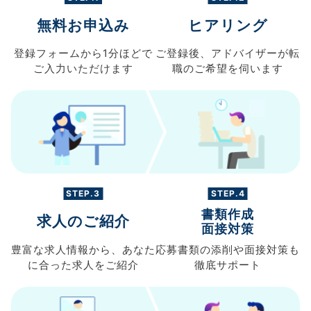
無料お申込み
ヒアリング
登録フォームから
1分ほどで
ご登録後、
アドバイザーが転
ご入力
いただけます
職の
ご希望を伺います
STEP.3
STEP.4
書類作成
求人のご紹介
面接対策
豊富な求人情報から、
あなた
応募書類の
添削や面接対策も
に合った求人を
ご紹介
徹底サポート