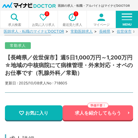
医師の求人・転職・アルバイトはマイナビDOCTOR
0
1
MENU
お気に入り求人
最近見た求人
マイページ
求人検索
医師求人・転職のマイナビDOCTOR
常勤医師求人
長崎県
佐世保市
常勤求人
【長崎県／佐世保市】週5日1,000万円～1,200万円
☆地域の中核病院にて病棟管理・外来対応・オペの
お仕事です（乳腺外科／常勤）
更新日 : 2025/10/08
求人No : 718605
お気に入り
求人を紹介してもらう