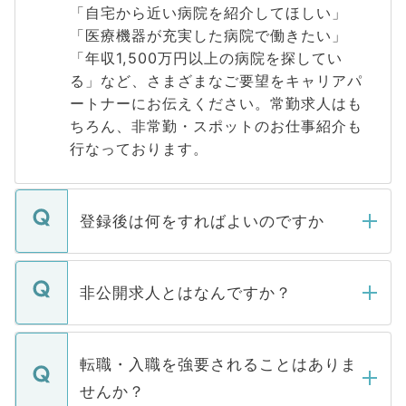
「自宅から近い病院を紹介してほしい」
「医療機器が充実した病院で働きたい」
「年収1,500万円以上の病院を探してい
る」など、さまざまなご要望をキャリアパ
ートナーにお伝えください。常勤求人はも
ちろん、非常勤・スポットのお仕事紹介も
行なっております。
登録後は何をすればよいのですか
ご登録いただきましたら、弊社担当者がご
登録内容を確認し、その後メールもしくは
非公開求人とはなんですか？
お電話にて次のステップのご案内をいたし
ます。通常、5営業日以内にはご連絡をせて
マイナビDOCTORで取り扱っている求人の
いただきますので、しばらくお待ちくださ
うち約3割は、Webサイトからご覧いただ
転職・入職を強要されることはありま
い。
けない「非公開求人」です。非公開求人は
せんか？
下記の理由によって、一般には公開してい