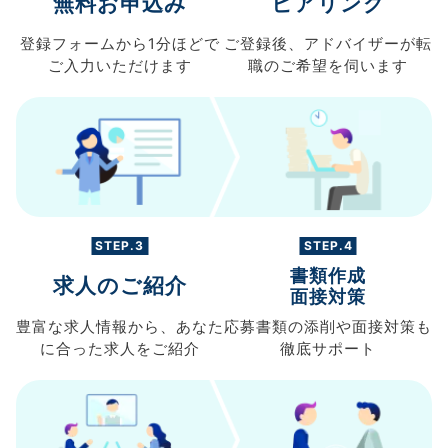
無料お申込み
ヒアリング
登録フォームから
1分ほどで
ご登録後、
アドバイザーが転
ご入力
いただけます
職の
ご希望を伺います
STEP.3
STEP.4
書類作成
求人のご紹介
面接対策
豊富な求人情報から、
あなた
応募書類の
添削や面接対策も
に合った求人を
ご紹介
徹底サポート