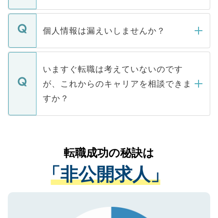
ません。
転職・入職を強要することは一切ありませ
ん。また、仮に応募先から内定をいただい
個人情報は漏えいしませんか？
■応募殺到を避けるため 人気のある医療機
たとしても、ご本人が納得しない限り、内
関を公にしてしまうと、応募が殺到する場
定を承諾する必要はありません。内定先へ
個人情報が漏えいすることはありませんの
合があります。 選考を効率よく行うため
の辞退の連絡はキャリアパートナーが行い
で、ご安心ください。当サイトからの登録
いますぐ転職は考えていないのです
に、医療機関が求める条件に合った人材の
ますので、ご安心ください。
などで収集したご登録者様の個人情報は、
が、これからのキャリアを相談できま
みを人材紹介会社に依頼するケースが増え
ご本人のキャリアアップおよび転職活動の
ています。
すか？
支援を目的に使用いたします。お預かりし
ているすべての個人データはご本人の許可
お気軽にご相談ください。先生専任のキャ
なく、医療機関側に開示したり、第三者に
リアパートナーが将来のご希望などをおう
提供することは一切ありません。また弊社
かがいして、現在の医療機関の状況や紹介
転職成功の秘訣は
は、個人情報の取り扱いについての厳密な
経験をまじえながら、適切なアドバイスを
管理基準を満たした事業者のみに付与され
「非公開求人」
させていただきます。すぐにご転職をされ
る、プライバシーマークを取得済みです。
ない方には、長期的なサポートが可能です
ご登録いただいた個人情報は、SSL（デー
ので、まずはご登録ください。
タ暗号化）によって保護されていますの
で、機密保持に関してもご安心ください。