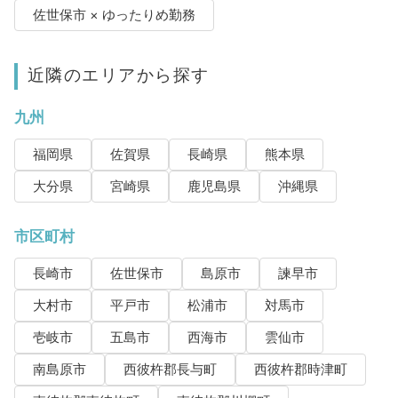
佐世保市 × ゆったりめ勤務
近隣のエリアから探す
九州
福岡県
佐賀県
長崎県
熊本県
大分県
宮崎県
鹿児島県
沖縄県
市区町村
長崎市
佐世保市
島原市
諫早市
大村市
平戸市
松浦市
対馬市
壱岐市
五島市
西海市
雲仙市
南島原市
西彼杵郡長与町
西彼杵郡時津町