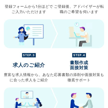
登録フォームから
1分ほどで
ご登録後、
アドバイザーが転
ご入力
いただけます
職の
ご希望を伺います
STEP.3
STEP.4
書類作成
求人のご紹介
面接対策
豊富な求人情報から、
あなた
応募書類の
添削や面接対策も
に合った求人を
ご紹介
徹底サポート