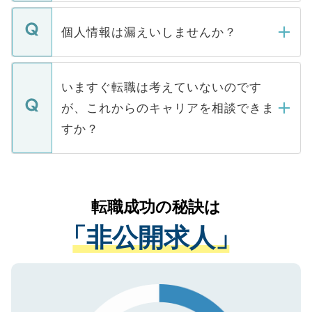
ません。
転職・入職を強要することは一切ありませ
ん。また、仮に応募先から内定をいただい
個人情報は漏えいしませんか？
■応募殺到を避けるため 人気のある医療機
たとしても、ご本人が納得しない限り、内
関を公にしてしまうと、応募が殺到する場
定を承諾する必要はありません。内定先へ
個人情報が漏えいすることはありませんの
合があります。 選考を効率よく行うため
の辞退の連絡はキャリアパートナーが行い
で、ご安心ください。当サイトからの登録
いますぐ転職は考えていないのです
に、医療機関が求める条件に合った人材の
ますので、ご安心ください。
などで収集したご登録者様の個人情報は、
が、これからのキャリアを相談できま
みを人材紹介会社に依頼するケースが増え
ご本人のキャリアアップおよび転職活動の
ています。
すか？
支援を目的に使用いたします。お預かりし
ているすべての個人データはご本人の許可
お気軽にご相談ください。先生専任のキャ
なく、医療機関側に開示したり、第三者に
リアパートナーが将来のご希望などをおう
提供することは一切ありません。また弊社
かがいして、現在の医療機関の状況や紹介
転職成功の秘訣は
は、個人情報の取り扱いについての厳密な
経験をまじえながら、適切なアドバイスを
管理基準を満たした事業者のみに付与され
「非公開求人」
させていただきます。すぐにご転職をされ
る、プライバシーマークを取得済みです。
ない方には、長期的なサポートが可能です
ご登録いただいた個人情報は、SSL（デー
ので、まずはご登録ください。
タ暗号化）によって保護されていますの
で、機密保持に関してもご安心ください。