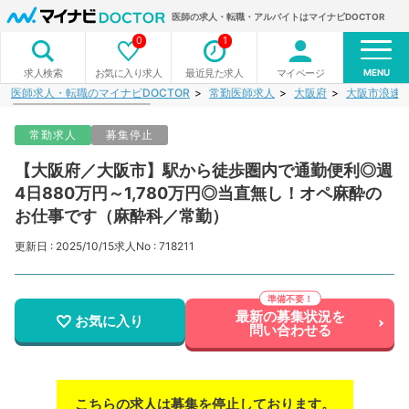
医師の求人・転職・アルバイトはマイナビDOCTOR
0
1
MENU
お気に入り求人
最近見た求人
マイページ
求人検索
医師求人・転職のマイナビDOCTOR
常勤医師求人
大阪府
大阪市浪速
常勤求人
募集停止
【大阪府／大阪市】駅から徒歩圏内で通勤便利◎週
4日880万円～1,780万円◎当直無し！オペ麻酔の
お仕事です（麻酔科／常勤）
更新日 : 2025/10/15
求人No : 718211
最新の募集状況を
お気に入り
問い合わせる
こちらの求人は募集を停止しております。