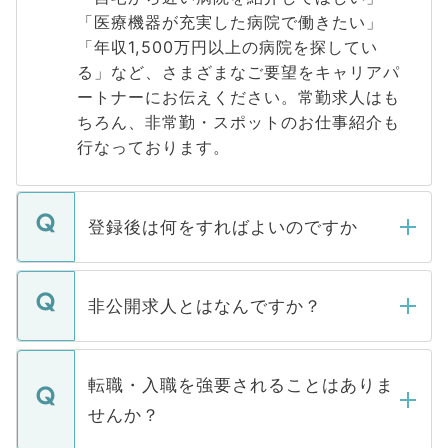
「医療機器が充実した病院で働きたい」
「年収1,500万円以上の病院を探してい
る」など、さまざまなご要望をキャリアパ
ートナーにお伝えください。常勤求人はも
ちろん、非常勤・スポットのお仕事紹介も
行なっております。
登録後は何をすればよいのですか
ご登録いただきましたら、弊社担当者がご
登録内容を確認し、その後メールもしくは
非公開求人とはなんですか？
お電話にて次のステップのご案内をいたし
ます。通常、5営業日以内にはご連絡をせて
マイナビDOCTORで取り扱っている求人の
いただきますので、しばらくお待ちくださ
うち約3割は、Webサイトからご覧いただ
転職・入職を強要されることはありま
い。
けない「非公開求人」です。非公開求人は
せんか？
下記の理由によって、一般には公開してい