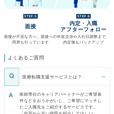
STEP.5
STEP.6
内定・入職
面接
アフターフォロー
面接が不安な方へ、
面接への
年収交渉や
入社日調整まで、
同席も
行っています
内定後もバックアップ
よくあるご質問
医療転職支援サービスとは？
医師専任のキャリアパートナーがご希望条
件などをおうかがいし、ご希望にマッチし
たご入職先をご紹介するサービスです。
「自宅から近い病院を紹介してほしい」