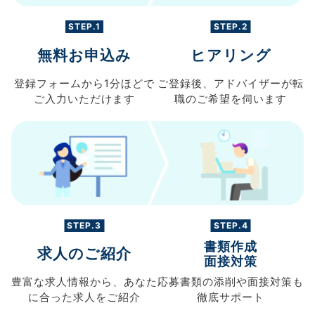
STEP.1
STEP.2
無料お申込み
ヒアリング
登録フォームから
1分ほどで
ご登録後、
アドバイザーが転
ご入力
いただけます
職の
ご希望を伺います
STEP.3
STEP.4
書類作成
求人のご紹介
面接対策
豊富な求人情報から、
あなた
応募書類の
添削や面接対策も
に合った求人を
ご紹介
徹底サポート