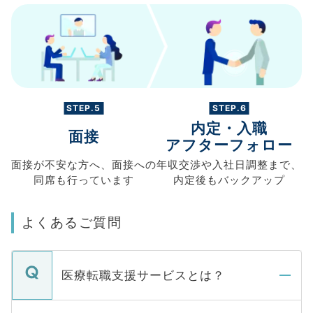
STEP.5
STEP.6
内定・入職
面接
アフターフォロー
面接が不安な方へ、
面接への
年収交渉や
入社日調整まで、
同席も
行っています
内定後もバックアップ
よくあるご質問
医療転職支援サービスとは？