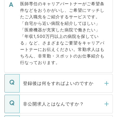
医師専任のキャリアパートナーがご希望条
件などをおうかがいし、ご希望にマッチし
たご入職先をご紹介するサービスです。
「自宅から近い病院を紹介してほしい」
「医療機器が充実した病院で働きたい」
「年収1,500万円以上の病院を探してい
る」など、さまざまなご要望をキャリアパ
ートナーにお伝えください。常勤求人はも
ちろん、非常勤・スポットのお仕事紹介も
行なっております。
登録後は何をすればよいのですか
ご登録いただきましたら、弊社担当者がご
登録内容を確認し、その後メールもしくは
非公開求人とはなんですか？
お電話にて次のステップのご案内をいたし
ます。通常、5営業日以内にはご連絡をせて
マイナビDOCTORで取り扱っている求人の