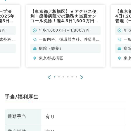
ープ法
【東京都／板橋区】★アクセス便
【東京
025年
利・療養病院での勤務★当直オン
4日1,
週5日最
コール免除！週4.5日1,600万円～
管理（
／常勤）
（一般内科／常勤）
万円
年収1,600万円～1,800万円
年収
成外科、
一般内科、循環器内科、呼吸器内
一
、心臓血
科、消化器内科、内分泌・代謝内
病院（療養）
病
内科、循
科
東京都板橋区
東
消化器内
腎臓内
、外科系
<
>
外科、乳
・肛門外
手当/福利厚生
有り
通勤手当