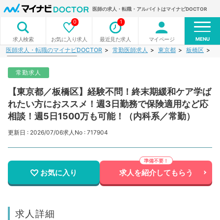
医師の求人・転職・アルバイトはマイナビDOCTOR
0
1
MENU
お気に入り求人
最近見た求人
マイページ
求人検索
医師求人・転職のマイナビDOCTOR
常勤医師求人
東京都
板橋区
【
常勤求人
【東京都／板橋区】経験不問！終末期緩和ケア学ば
れたい方におススメ！週3日勤務で保険適用など応
相談！週5日1500万も可能！（内科系／常勤）
更新日 : 2026/07/06
求人No : 717904
お気に入り
求人を紹介してもらう
求人詳細