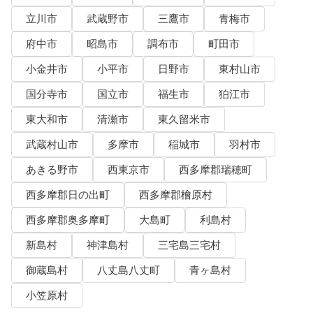
立川市
武蔵野市
三鷹市
青梅市
府中市
昭島市
調布市
町田市
小金井市
小平市
日野市
東村山市
国分寺市
国立市
福生市
狛江市
東大和市
清瀬市
東久留米市
武蔵村山市
多摩市
稲城市
羽村市
あきる野市
西東京市
西多摩郡瑞穂町
西多摩郡日の出町
西多摩郡檜原村
西多摩郡奥多摩町
大島町
利島村
新島村
神津島村
三宅島三宅村
御蔵島村
八丈島八丈町
青ヶ島村
小笠原村