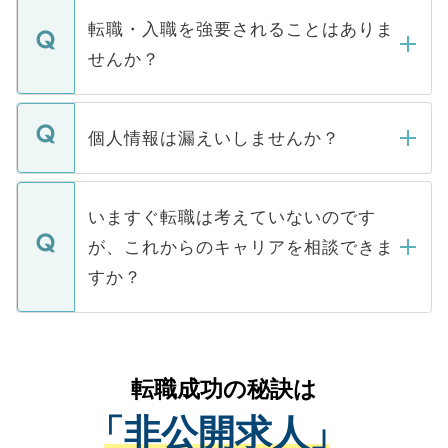
いただきますので、しばらくお待ちくださ
うち約3割は、Webサイトからご覧いただ
転職・入職を強要されることはありま
い。
けない「非公開求人」です。非公開求人は
せんか？
下記の理由によって、一般には公開してい
ません。
転職・入職を強要することは一切ありませ
ん。また、仮に応募先から内定をいただい
個人情報は漏えいしませんか？
■応募殺到を避けるため 人気のある医療機
たとしても、ご本人が納得しない限り、内
関を公にしてしまうと、応募が殺到する場
定を承諾する必要はありません。内定先へ
個人情報が漏えいすることはありませんの
合があります。 選考を効率よく行うため
の辞退の連絡はキャリアパートナーが行い
で、ご安心ください。当サイトからの登録
いますぐ転職は考えていないのです
に、医療機関が求める条件に合った人材の
ますので、ご安心ください。
などで収集したご登録者様の個人情報は、
が、これからのキャリアを相談できま
みを人材紹介会社に依頼するケースが増え
ご本人のキャリアアップおよび転職活動の
ています。
すか？
支援を目的に使用いたします。お預かりし
ているすべての個人データはご本人の許可
お気軽にご相談ください。先生専任のキャ
なく、医療機関側に開示したり、第三者に
リアパートナーが将来のご希望などをおう
提供することは一切ありません。また弊社
かがいして、現在の医療機関の状況や紹介
転職成功の秘訣は
は、個人情報の取り扱いについての厳密な
経験をまじえながら、適切なアドバイスを
管理基準を満たした事業者のみに付与され
「非公開求人」
させていただきます。すぐにご転職をされ
る、プライバシーマークを取得済みです。