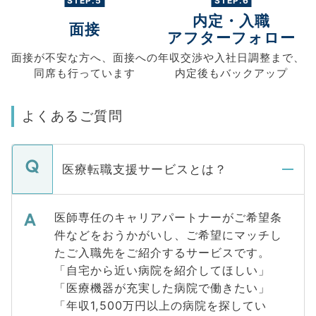
STEP.5
STEP.6
内定・入職
面接
アフターフォロー
面接が不安な方へ、
面接への
年収交渉や
入社日調整まで、
同席も
行っています
内定後もバックアップ
よくあるご質問
医療転職支援サービスとは？
医師専任のキャリアパートナーがご希望条
件などをおうかがいし、ご希望にマッチし
たご入職先をご紹介するサービスです。
「自宅から近い病院を紹介してほしい」
「医療機器が充実した病院で働きたい」
「年収1,500万円以上の病院を探してい