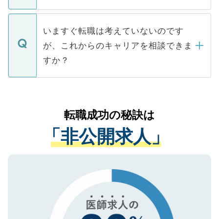
たとしても、ご本人が納得しない限り、内
関を公にしてしまうと、応募が殺到する場
定を承諾する必要はありません。内定先へ
個人情報が漏えいすることはありませんの
合があります。 選考を効率よく行うため
の辞退の連絡はキャリアパートナーが行い
で、ご安心ください。当サイトからの登録
いますぐ転職は考えていないのです
に、医療機関が求める条件に合った人材の
ますので、ご安心ください。
などで収集したご登録者様の個人情報は、
が、これからのキャリアを相談できま
みを人材紹介会社に依頼するケースが増え
ご本人のキャリアアップおよび転職活動の
ています。
すか？
支援を目的に使用いたします。お預かりし
ているすべての個人データはご本人の許可
お気軽にご相談ください。先生専任のキャ
なく、医療機関側に開示したり、第三者に
リアパートナーが将来のご希望などをおう
提供することは一切ありません。また弊社
かがいして、現在の医療機関の状況や紹介
転職成功の秘訣は
は、個人情報の取り扱いについての厳密な
経験をまじえながら、適切なアドバイスを
管理基準を満たした事業者のみに付与され
「非公開求人」
させていただきます。すぐにご転職をされ
る、プライバシーマークを取得済みです。
ない方には、長期的なサポートが可能です
ご登録いただいた個人情報は、SSL（デー
ので、まずはご登録ください。
タ暗号化）によって保護されていますの
で、機密保持に関してもご安心ください。