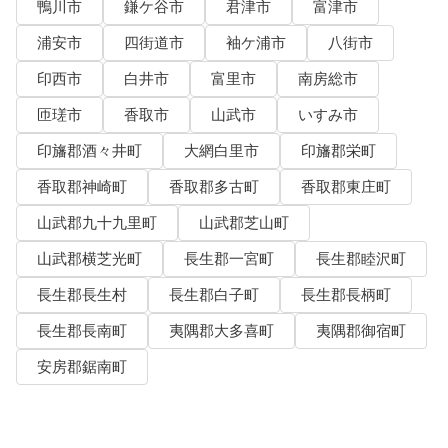
鴨川市
鎌ケ谷市
君津市
富津市
浦安市
四街道市
袖ケ浦市
八街市
印西市
白井市
富里市
南房総市
匝瑳市
香取市
山武市
いすみ市
印旛郡酒々井町
大網白里市
印旛郡栄町
香取郡神崎町
香取郡多古町
香取郡東庄町
山武郡九十九里町
山武郡芝山町
山武郡横芝光町
長生郡一宮町
長生郡睦沢町
長生郡長生村
長生郡白子町
長生郡長柄町
長生郡長南町
夷隅郡大多喜町
夷隅郡御宿町
安房郡鋸南町