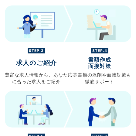
STEP.3
STEP.4
書類作成
求人のご紹介
面接対策
豊富な求人情報から、
あなた
応募書類の
添削や面接対策も
に合った求人を
ご紹介
徹底サポート