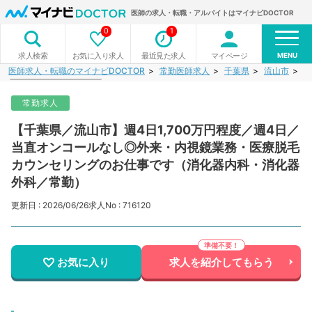
医師の求人・転職・アルバイトはマイナビDOCTOR
0
1
MENU
お気に入り求人
最近見た求人
マイページ
求人検索
医師求人・転職のマイナビDOCTOR
常勤医師求人
千葉県
流山市
【
常勤求人
【千葉県／流山市】週4日1,700万円程度／週4日／
当直オンコールなし◎外来・内視鏡業務・医療脱毛
カウンセリングのお仕事です（消化器内科・消化器
外科／常勤）
更新日 : 2026/06/26
求人No : 716120
お気に入り
求人を紹介してもらう