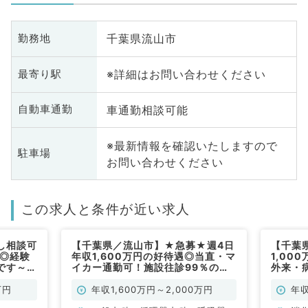
千葉県流山市
勤務地
※詳細はお問い合わせください
最寄り駅
車通勤相談可能
自動車通勤
※最新情報を確認いたしますので
駐車場
お問い合わせください
この求人と条件が近い求人
し相談可
【千葉県／流山市】★急募★週4日
【千葉県
上◎経験
年収1,600万円の好待遇◎当直・マ
1,00
です～内
イカー通勤可！施設往診99％の訪
外来・
内科／常
問診療業務です（内科系・外科系／
通勤可
常勤）
万円
年収1,600万円～2,000万円
年収