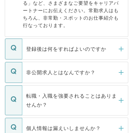
る」など、さまざまなご要望をキャリアパ
ートナーにお伝えください。常勤求人はも
ちろん、非常勤・スポットのお仕事紹介も
行なっております。
登録後は何をすればよいのですか
ご登録いただきましたら、弊社担当者がご
登録内容を確認し、その後メールもしくは
非公開求人とはなんですか？
お電話にて次のステップのご案内をいたし
ます。通常、5営業日以内にはご連絡をせて
マイナビDOCTORで取り扱っている求人の
いただきますので、しばらくお待ちくださ
うち約3割は、Webサイトからご覧いただ
転職・入職を強要されることはありま
い。
けない「非公開求人」です。非公開求人は
せんか？
下記の理由によって、一般には公開してい
ません。
転職・入職を強要することは一切ありませ
ん。また、仮に応募先から内定をいただい
個人情報は漏えいしませんか？
■応募殺到を避けるため 人気のある医療機