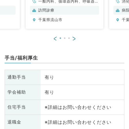
一般内科、循環器内科、呼吸器内
消
科、消化器内科、内分泌・代謝内
訪問診療
病
科、老年内科、外科系全般、一般
千葉県流山市
千
外科
<
>
手当/福利厚生
有り
通勤手当
有り
学会補助
※詳細はお問い合わせください
住宅手当
※詳細はお問い合わせください
退職金