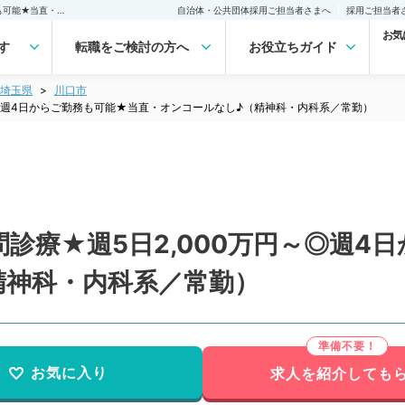
【埼玉県／川口市】★訪問診療★週5日2,000万円～◎週4日からご勤務も可能★当直・オンコールなし♪（精神科・内科系／常勤）の転職・求人｜医師の求人・転職・アルバイトは【マイナビDOCTOR】
自治体・公共団体採用ご担当者さまへ
採用ご担当者
お気
す
転職をご検討の方へ
お役立ちガイド
埼玉県
川口市
～◎週4日からご勤務も可能★当直・オンコールなし♪（精神科・内科系／常勤）
診療★週5日2,000万円～◎週4
精神科・内科系／常勤）
お気に入り
求人を紹介しても