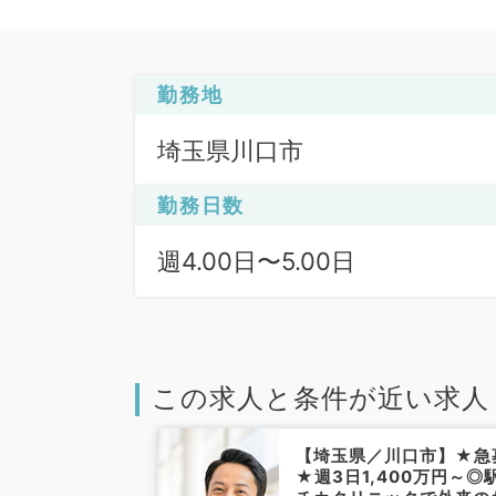
勤務地
埼玉県川口市
勤務日数
週4.00日〜5.00日
この求人と条件が近い求人
川口市】認知症
【埼玉県／川口市】★急
募集★当直な
★週3日1,400万円～◎