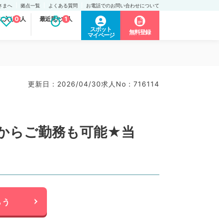
さまへ
拠点一覧
よくある質問
お電話でのお問い合わせについて
に入り求人
0
最近見た求人
1
スポット
無料登録
マイページ
更新日 : 2026/04/30
求人No : 716114
日からご勤務も可能★当
らう