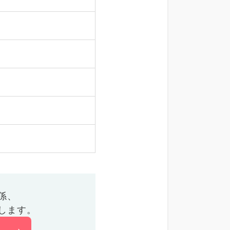
係、
します。