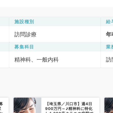
施設種別
給
訪問診療
年
募集科目
業
精神科、一般内科
訪
（
募
【埼玉県／川口市】週4日
駅
900万円～♪精神科に特化