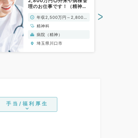
2,800万円◎外来や病棟管
理のお仕事です！（精神科
／常勤）
>
年収2,500万円～2,800万
円
精神科
病院（精神）
埼玉県川口市
手当/福利厚生