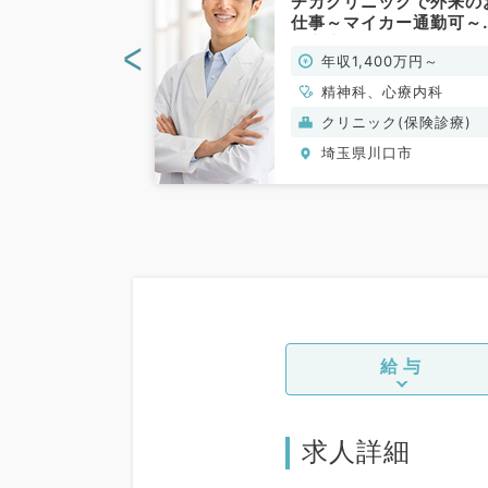
の認知症病棟の
チカクリニックで外来の
お仕事！週4日
仕事～マイカー通勤可～
,280万円～
（心療内科・精神科／常
<
0万円～2,000万
年収1,400万円～
円以上◎～時短勤
勤）
～（精神科／常
精神科、心療内科
般）
クリニック(保険診療)
口市
埼玉県川口市
給与
求人詳細