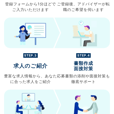
登録フォームから
1分ほどで
ご登録後、
アドバイザーが転
ご入力
いただけます
職の
ご希望を伺います
STEP.3
STEP.4
書類作成
求人のご紹介
面接対策
豊富な求人情報から、
あなた
応募書類の
添削や面接対策も
に合った求人を
ご紹介
徹底サポート