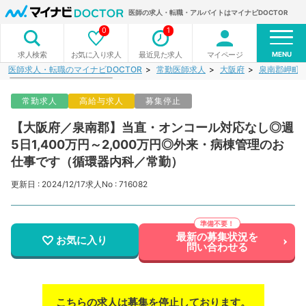
医師の求人・転職・アルバイトはマイナビDOCTOR
0
1
MENU
お気に入り求人
最近見た求人
マイページ
求人検索
医師求人・転職のマイナビDOCTOR
常勤医師求人
大阪府
泉南郡岬町
常勤求人
高給与求人
募集停止
【大阪府／泉南郡】当直・オンコール対応なし◎週
5日1,400万円～2,000万円◎外来・病棟管理のお
仕事です（循環器内科／常勤）
更新日 : 2024/12/17
求人No : 716082
最新の募集状況を
お気に入り
問い合わせる
こちらの求人は募集を停止しております。