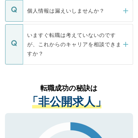
転職・入職を強要することは一切ありませ
ん。また、仮に応募先から内定をいただい
個人情報は漏えいしませんか？
■応募殺到を避けるため 人気のある医療機
たとしても、ご本人が納得しない限り、内
関を公にしてしまうと、応募が殺到する場
定を承諾する必要はありません。内定先へ
個人情報が漏えいすることはありませんの
合があります。 選考を効率よく行うため
の辞退の連絡はキャリアパートナーが行い
で、ご安心ください。当サイトからの登録
いますぐ転職は考えていないのです
に、医療機関が求める条件に合った人材の
ますので、ご安心ください。
などで収集したご登録者様の個人情報は、
が、これからのキャリアを相談できま
みを人材紹介会社に依頼するケースが増え
ご本人のキャリアアップおよび転職活動の
ています。
すか？
支援を目的に使用いたします。お預かりし
ているすべての個人データはご本人の許可
お気軽にご相談ください。先生専任のキャ
なく、医療機関側に開示したり、第三者に
リアパートナーが将来のご希望などをおう
提供することは一切ありません。また弊社
かがいして、現在の医療機関の状況や紹介
転職成功の秘訣は
は、個人情報の取り扱いについての厳密な
経験をまじえながら、適切なアドバイスを
管理基準を満たした事業者のみに付与され
「非公開求人」
させていただきます。すぐにご転職をされ
る、プライバシーマークを取得済みです。
ない方には、長期的なサポートが可能です
ご登録いただいた個人情報は、SSL（デー
ので、まずはご登録ください。
タ暗号化）によって保護されていますの
で、機密保持に関してもご安心ください。