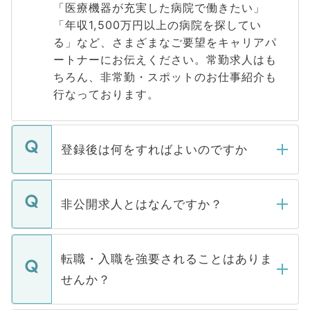
「医療機器が充実した病院で働きたい」
「年収1,500万円以上の病院を探してい
る」など、さまざまなご要望をキャリアパ
ートナーにお伝えください。常勤求人はも
ちろん、非常勤・スポットのお仕事紹介も
行なっております。
登録後は何をすればよいのですか
ご登録いただきましたら、弊社担当者がご
登録内容を確認し、その後メールもしくは
非公開求人とはなんですか？
お電話にて次のステップのご案内をいたし
ます。通常、5営業日以内にはご連絡をせて
マイナビDOCTORで取り扱っている求人の
いただきますので、しばらくお待ちくださ
うち約3割は、Webサイトからご覧いただ
転職・入職を強要されることはありま
い。
けない「非公開求人」です。非公開求人は
せんか？
下記の理由によって、一般には公開してい
ません。