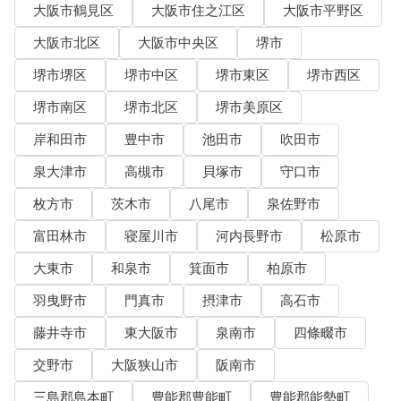
大阪市鶴見区
大阪市住之江区
大阪市平野区
大阪市北区
大阪市中央区
堺市
堺市堺区
堺市中区
堺市東区
堺市西区
堺市南区
堺市北区
堺市美原区
岸和田市
豊中市
池田市
吹田市
泉大津市
高槻市
貝塚市
守口市
枚方市
茨木市
八尾市
泉佐野市
富田林市
寝屋川市
河内長野市
松原市
大東市
和泉市
箕面市
柏原市
羽曳野市
門真市
摂津市
高石市
藤井寺市
東大阪市
泉南市
四條畷市
交野市
大阪狭山市
阪南市
三島郡島本町
豊能郡豊能町
豊能郡能勢町