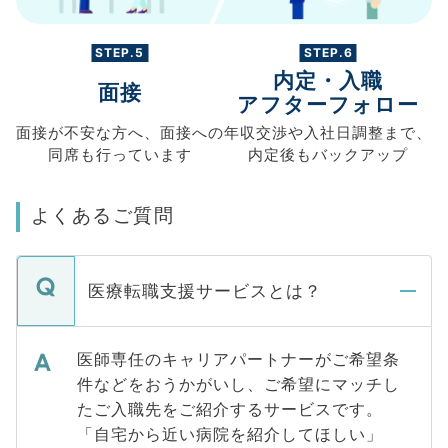
STEP.5
STEP.6
内定・入職
面接
アフターフォロー
面接が不安な方へ、
面接への
年収交渉や
入社日調整まで、
同席も
行っています
内定後もバックアップ
よくあるご質問
医療転職支援サービスとは？
医師専任のキャリアパートナーがご希望条
件などをおうかがいし、ご希望にマッチし
たご入職先をご紹介するサービスです。
「自宅から近い病院を紹介してほしい」