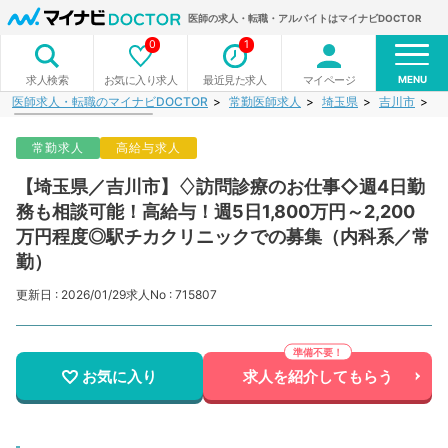
医師の求人・転職・アルバイトはマイナビDOCTOR
0
1
MENU
お気に入り求人
最近見た求人
マイページ
求人検索
医師求人・転職のマイナビDOCTOR
常勤医師求人
埼玉県
吉川市
【
常勤求人
高給与求人
【埼玉県／吉川市】♢訪問診療のお仕事◇週4日勤
務も相談可能！高給与！週5日1,800万円～2,200
万円程度◎駅チカクリニックでの募集（内科系／常
勤）
更新日 : 2026/01/29
求人No : 715807
お気に入り
求人を紹介してもらう