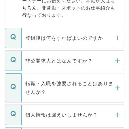
ートナーにお伝えください。常勤求人はも
ちろん、非常勤・スポットのお仕事紹介も
行なっております。
登録後は何をすればよいのですか
ご登録いただきましたら、弊社担当者がご
登録内容を確認し、その後メールもしくは
非公開求人とはなんですか？
お電話にて次のステップのご案内をいたし
ます。通常、5営業日以内にはご連絡をせて
マイナビDOCTORで取り扱っている求人の
いただきますので、しばらくお待ちくださ
うち約3割は、Webサイトからご覧いただ
転職・入職を強要されることはありま
い。
けない「非公開求人」です。非公開求人は
せんか？
下記の理由によって、一般には公開してい
ません。
転職・入職を強要することは一切ありませ
ん。また、仮に応募先から内定をいただい
個人情報は漏えいしませんか？
■応募殺到を避けるため 人気のある医療機
たとしても、ご本人が納得しない限り、内
関を公にしてしまうと、応募が殺到する場
定を承諾する必要はありません。内定先へ