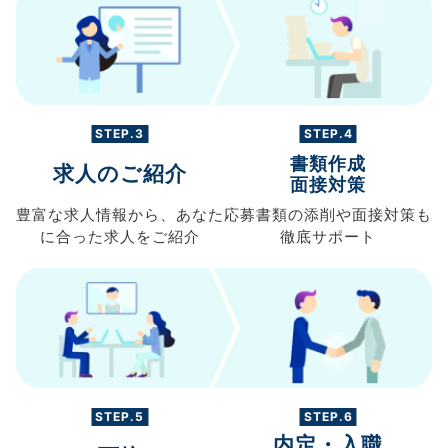
STEP.3
STEP.4
書類作成
求人のご紹介
面接対策
豊富な求人情報から、
あなた
応募書類の
添削や面接対策も
に合った求人を
ご紹介
徹底サポート
STEP.5
STEP.6
内定・入職