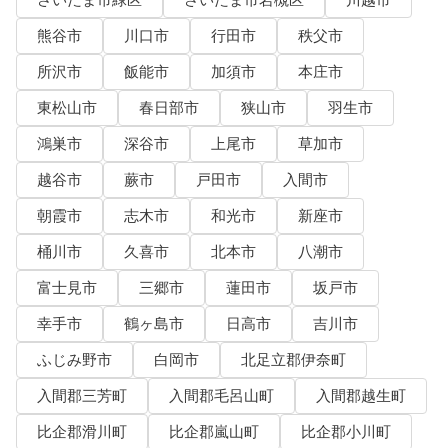
さいたま市緑区
さいたま市岩槻区
川越市
熊谷市
川口市
行田市
秩父市
所沢市
飯能市
加須市
本庄市
東松山市
春日部市
狭山市
羽生市
鴻巣市
深谷市
上尾市
草加市
越谷市
蕨市
戸田市
入間市
朝霞市
志木市
和光市
新座市
桶川市
久喜市
北本市
八潮市
富士見市
三郷市
蓮田市
坂戸市
幸手市
鶴ヶ島市
日高市
吉川市
ふじみ野市
白岡市
北足立郡伊奈町
入間郡三芳町
入間郡毛呂山町
入間郡越生町
比企郡滑川町
比企郡嵐山町
比企郡小川町