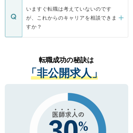
個人情報が漏えいすることはありませんの
合があります。 選考を効率よく行うため
の辞退の連絡はキャリアパートナーが行い
で、ご安心ください。当サイトからの登録
いますぐ転職は考えていないのです
に、医療機関が求める条件に合った人材の
ますので、ご安心ください。
などで収集したご登録者様の個人情報は、
が、これからのキャリアを相談できま
みを人材紹介会社に依頼するケースが増え
ご本人のキャリアアップおよび転職活動の
ています。
すか？
支援を目的に使用いたします。お預かりし
ているすべての個人データはご本人の許可
お気軽にご相談ください。先生専任のキャ
なく、医療機関側に開示したり、第三者に
リアパートナーが将来のご希望などをおう
提供することは一切ありません。また弊社
かがいして、現在の医療機関の状況や紹介
転職成功の秘訣は
は、個人情報の取り扱いについての厳密な
経験をまじえながら、適切なアドバイスを
管理基準を満たした事業者のみに付与され
「非公開求人」
させていただきます。すぐにご転職をされ
る、プライバシーマークを取得済みです。
ない方には、長期的なサポートが可能です
ご登録いただいた個人情報は、SSL（デー
ので、まずはご登録ください。
タ暗号化）によって保護されていますの
で、機密保持に関してもご安心ください。