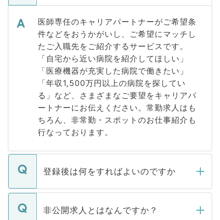
医師専任のキャリアパートナーがご希望条
件などをおうかがいし、ご希望にマッチし
たご入職先をご紹介するサービスです。
「自宅から近い病院を紹介してほしい」
「医療機器が充実した病院で働きたい」
「年収1,500万円以上の病院を探してい
る」など、さまざまなご要望をキャリアパ
ートナーにお伝えください。常勤求人はも
ちろん、非常勤・スポットのお仕事紹介も
行なっております。
登録後は何をすればよいのですか
ご登録いただきましたら、弊社担当者がご
登録内容を確認し、その後メールもしくは
非公開求人とはなんですか？