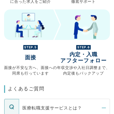
に合った求人を
ご紹介
徹底サポート
STEP.5
STEP.6
内定・入職
面接
アフターフォロー
面接が不安な方へ、
面接への
年収交渉や
入社日調整まで、
同席も
行っています
内定後もバックアップ
よくあるご質問
医療転職支援サービスとは？