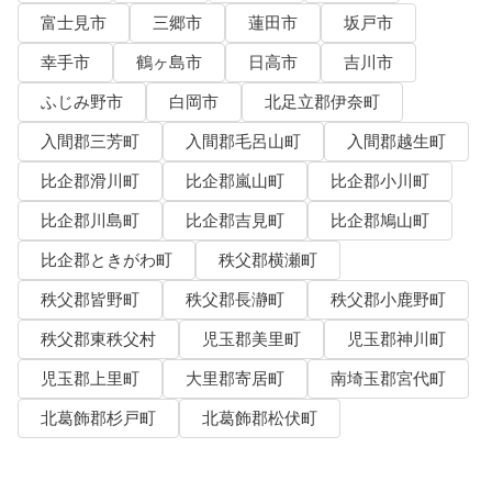
富士見市
三郷市
蓮田市
坂戸市
幸手市
鶴ヶ島市
日高市
吉川市
ふじみ野市
白岡市
北足立郡伊奈町
入間郡三芳町
入間郡毛呂山町
入間郡越生町
比企郡滑川町
比企郡嵐山町
比企郡小川町
比企郡川島町
比企郡吉見町
比企郡鳩山町
比企郡ときがわ町
秩父郡横瀬町
秩父郡皆野町
秩父郡長瀞町
秩父郡小鹿野町
秩父郡東秩父村
児玉郡美里町
児玉郡神川町
児玉郡上里町
大里郡寄居町
南埼玉郡宮代町
北葛飾郡杉戸町
北葛飾郡松伏町