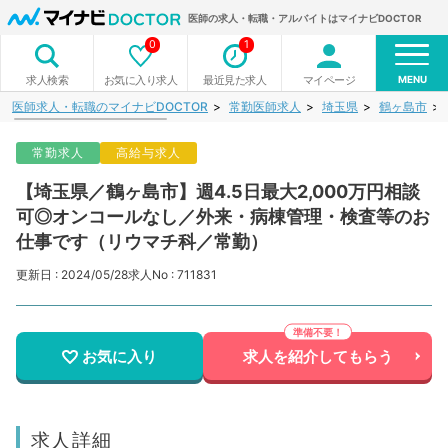
医師の求人・転職・アルバイトはマイナビDOCTOR
0
1
MENU
お気に入り求人
最近見た求人
マイページ
求人検索
医師求人・転職のマイナビDOCTOR
常勤医師求人
埼玉県
鶴ヶ島市
常勤求人
高給与求人
【埼玉県／鶴ヶ島市】週4.5日最大2,000万円相談
可◎オンコールなし／外来・病棟管理・検査等のお
仕事です（リウマチ科／常勤）
更新日 : 2024/05/28
求人No : 711831
お気に入り
求人を紹介してもらう
求人詳細