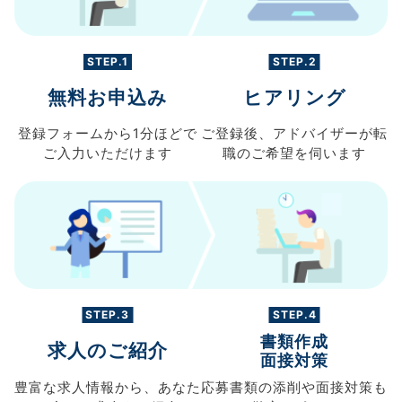
STEP.1
STEP.2
無料お申込み
ヒアリング
登録フォームから
1分ほどで
ご登録後、
アドバイザーが転
ご入力
いただけます
職の
ご希望を伺います
STEP.3
STEP.4
書類作成
求人のご紹介
面接対策
豊富な求人情報から、
あなた
応募書類の
添削や面接対策も