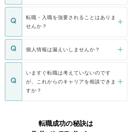
お電話にて次のステップのご案内をいたし
ます。通常、5営業日以内にはご連絡をせて
マイナビDOCTORで取り扱っている求人の
いただきますので、しばらくお待ちくださ
うち約3割は、Webサイトからご覧いただ
転職・入職を強要されることはありま
い。
けない「非公開求人」です。非公開求人は
せんか？
下記の理由によって、一般には公開してい
ません。
転職・入職を強要することは一切ありませ
ん。また、仮に応募先から内定をいただい
個人情報は漏えいしませんか？
■応募殺到を避けるため 人気のある医療機
たとしても、ご本人が納得しない限り、内
関を公にしてしまうと、応募が殺到する場
定を承諾する必要はありません。内定先へ
個人情報が漏えいすることはありませんの
合があります。 選考を効率よく行うため
の辞退の連絡はキャリアパートナーが行い
で、ご安心ください。当サイトからの登録
いますぐ転職は考えていないのです
に、医療機関が求める条件に合った人材の
ますので、ご安心ください。
などで収集したご登録者様の個人情報は、
が、これからのキャリアを相談できま
みを人材紹介会社に依頼するケースが増え
ご本人のキャリアアップおよび転職活動の
ています。
すか？
支援を目的に使用いたします。お預かりし
ているすべての個人データはご本人の許可
お気軽にご相談ください。先生専任のキャ
なく、医療機関側に開示したり、第三者に
リアパートナーが将来のご希望などをおう
提供することは一切ありません。また弊社
かがいして、現在の医療機関の状況や紹介
転職成功の秘訣は
は、個人情報の取り扱いについての厳密な
経験をまじえながら、適切なアドバイスを
管理基準を満たした事業者のみに付与され