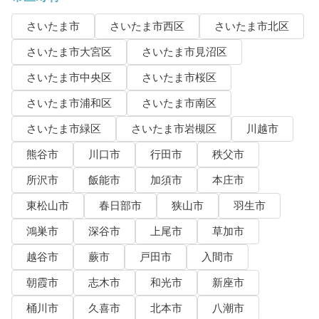
さいたま市
さいたま市西区
さいたま市北区
さいたま市大宮区
さいたま市見沼区
さいたま市中央区
さいたま市桜区
さいたま市浦和区
さいたま市南区
さいたま市緑区
さいたま市岩槻区
川越市
熊谷市
川口市
行田市
秩父市
所沢市
飯能市
加須市
本庄市
東松山市
春日部市
狭山市
羽生市
鴻巣市
深谷市
上尾市
草加市
越谷市
蕨市
戸田市
入間市
朝霞市
志木市
和光市
新座市
桶川市
久喜市
北本市
八潮市