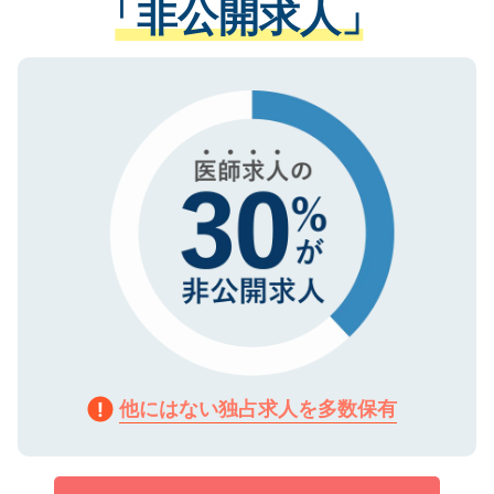
「非公開求人」
させていただきます。すぐにご転職をされ
る、プライバシーマークを取得済みです。
ない方には、長期的なサポートが可能です
ご登録いただいた個人情報は、SSL（デー
ので、まずはご登録ください。
タ暗号化）によって保護されていますの
で、機密保持に関してもご安心ください。
他にはない独占求人を多数保有