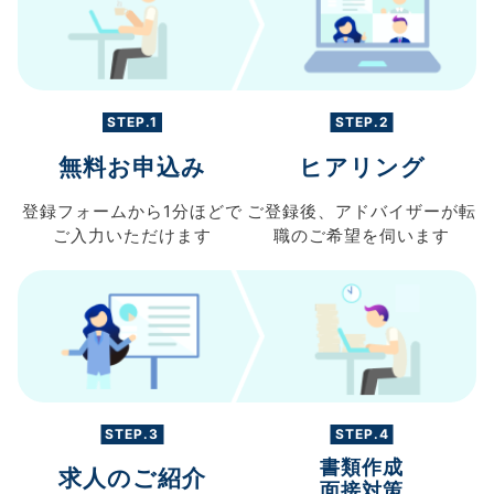
STEP.1
STEP.2
無料お申込み
ヒアリング
登録フォームから
1分ほどで
ご登録後、
アドバイザーが転
ご入力
いただけます
職の
ご希望を伺います
STEP.3
STEP.4
書類作成
求人のご紹介
面接対策