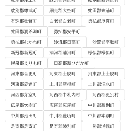
紋別郡滝上町
紋別郡興部町
紋別郡西興部村
紋別郡雄武町
網走郡大空町
虻田郡豊浦町
有珠郡壮瞥町
白老郡白老町
勇払郡厚真町
虻田郡洞爺湖町
勇払郡安平町
勇払郡むかわ町
沙流郡日高町
沙流郡平取町
新冠郡新冠町
浦河郡浦河町
様似郡様似町
幌泉郡えりも町
日高郡新ひだか町
河東郡音更町
河東郡士幌町
河東郡上士幌町
河東郡鹿追町
上川郡新得町
上川郡清水町
河西郡芽室町
河西郡中札内村
河西郡更別村
広尾郡大樹町
広尾郡広尾町
中川郡幕別町
中川郡池田町
中川郡豊頃町
中川郡本別町
足寄郡足寄町
足寄郡陸別町
十勝郡浦幌町