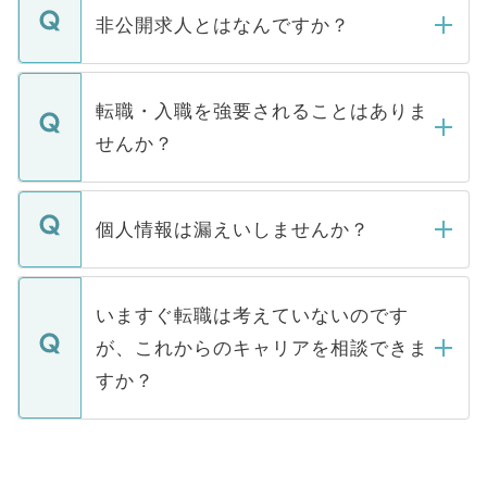
登録内容を確認し、その後メールもしくは
非公開求人とはなんですか？
お電話にて次のステップのご案内をいたし
ます。通常、5営業日以内にはご連絡をせて
マイナビDOCTORで取り扱っている求人の
いただきますので、しばらくお待ちくださ
うち約3割は、Webサイトからご覧いただ
転職・入職を強要されることはありま
い。
けない「非公開求人」です。非公開求人は
せんか？
下記の理由によって、一般には公開してい
ません。
転職・入職を強要することは一切ありませ
ん。また、仮に応募先から内定をいただい
個人情報は漏えいしませんか？
■応募殺到を避けるため 人気のある医療機
たとしても、ご本人が納得しない限り、内
関を公にしてしまうと、応募が殺到する場
定を承諾する必要はありません。内定先へ
個人情報が漏えいすることはありませんの
合があります。 選考を効率よく行うため
の辞退の連絡はキャリアパートナーが行い
で、ご安心ください。当サイトからの登録
いますぐ転職は考えていないのです
に、医療機関が求める条件に合った人材の
ますので、ご安心ください。
などで収集したご登録者様の個人情報は、
が、これからのキャリアを相談できま
みを人材紹介会社に依頼するケースが増え
ご本人のキャリアアップおよび転職活動の
ています。
すか？
支援を目的に使用いたします。お預かりし
ているすべての個人データはご本人の許可
お気軽にご相談ください。先生専任のキャ
なく、医療機関側に開示したり、第三者に
リアパートナーが将来のご希望などをおう
提供することは一切ありません。また弊社