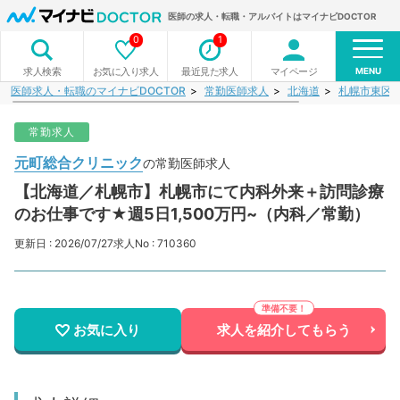
医師の求人・転職・アルバイトはマイナビDOCTOR
0
1
MENU
お気に入り求人
最近見た求人
マイページ
求人検索
医師求人・転職のマイナビDOCTOR
常勤医師求人
北海道
札幌市東区
常勤求人
元町総合クリニック
の常勤医師求人
【北海道／札幌市】札幌市にて内科外来＋訪問診療
のお仕事です★週5日1,500万円~（内科／常勤）
更新日 : 2026/07/27
求人No : 710360
お気に入り
求人を紹介してもらう