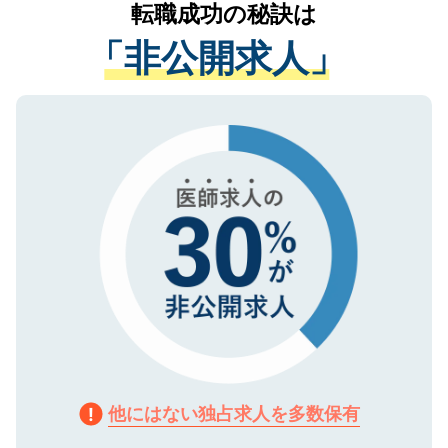
かがいして、現在の医療機関の状況や紹介
転職成功の秘訣は
は、個人情報の取り扱いについての厳密な
経験をまじえながら、適切なアドバイスを
管理基準を満たした事業者のみに付与され
「非公開求人」
させていただきます。すぐにご転職をされ
る、プライバシーマークを取得済みです。
ない方には、長期的なサポートが可能です
ご登録いただいた個人情報は、SSL（デー
ので、まずはご登録ください。
タ暗号化）によって保護されていますの
で、機密保持に関してもご安心ください。
他にはない独占求人を多数保有