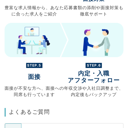
豊富な求人情報から、
あなた
応募書類の
添削や面接対策も
に合った求人を
ご紹介
徹底サポート
STEP.5
STEP.6
内定・入職
面接
アフターフォロー
面接が不安な方へ、
面接への
年収交渉や
入社日調整まで、
同席も
行っています
内定後もバックアップ
よくあるご質問