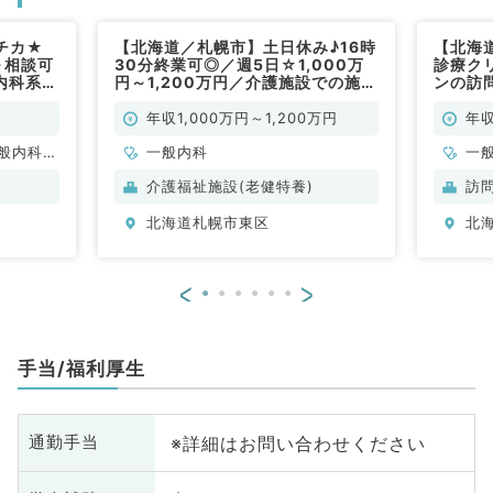
チカ★
【北海道／札幌市】土日休み♪16時
【北海
～相談可
30分終業可◎／週5日☆1,000万
診療ク
内科系／
円～1,200万円／介護施設での施設
ンの訪
管理のお仕事です（一般内科／常
問診療
勤）
年収1,000万円～1,200万円
年収
般内科、
一般内科
一
、消化器
介護福祉施設(老健特養)
訪
、腎臓内
北海道札幌市東区
北
<
>
手当/福利厚生
※詳細はお問い合わせください
通勤手当