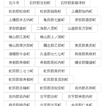
北斗市
石狩郡当別町
石狩郡新篠津村
松前郡松前町
松前郡福島町
上磯郡知内町
上磯郡木古内町
亀田郡七飯町
茅部郡鹿部町
茅部郡森町
二海郡八雲町
山越郡長万部町
檜山郡江差町
檜山郡上ノ国町
檜山郡厚沢部町
爾志郡乙部町
奥尻郡奥尻町
瀬棚郡今金町
久遠郡せたな町
島牧郡島牧村
寿都郡寿都町
寿都郡黒松内町
磯谷郡蘭越町
虻田郡ニセコ町
虻田郡真狩村
虻田郡留寿都村
虻田郡喜茂別町
虻田郡京極町
虻田郡倶知安町
岩内郡共和町
岩内郡岩内町
古宇郡泊村
古宇郡神恵内村
積丹郡積丹町
古平郡古平町
余市郡仁木町