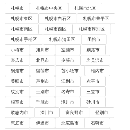
札幌市
札幌市中央区
札幌市北区
札幌市東区
札幌市白石区
札幌市豊平区
札幌市南区
札幌市西区
札幌市厚別区
札幌市手稲区
札幌市清田区
函館市
小樽市
旭川市
室蘭市
釧路市
帯広市
北見市
夕張市
岩見沢市
網走市
留萌市
苫小牧市
稚内市
美唄市
芦別市
江別市
赤平市
紋別市
士別市
名寄市
三笠市
根室市
千歳市
滝川市
砂川市
歌志内市
深川市
富良野市
登別市
恵庭市
伊達市
北広島市
石狩市