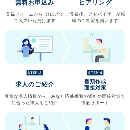
無料お申込み
ヒアリング
登録フォームから
1分ほどで
ご登録後、
アドバイザーが転
ご入力
いただけます
職の
ご希望を伺います
STEP.3
STEP.4
書類作成
求人のご紹介
面接対策
豊富な求人情報から、
あなた
応募書類の
添削や面接対策も
に合った求人を
ご紹介
徹底サポート