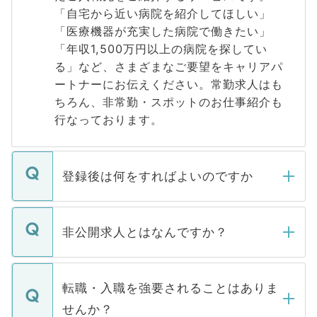
「自宅から近い病院を紹介してほしい」
「医療機器が充実した病院で働きたい」
「年収1,500万円以上の病院を探してい
る」など、さまざまなご要望をキャリアパ
ートナーにお伝えください。常勤求人はも
ちろん、非常勤・スポットのお仕事紹介も
行なっております。
登録後は何をすればよいのですか
ご登録いただきましたら、弊社担当者がご
登録内容を確認し、その後メールもしくは
非公開求人とはなんですか？
お電話にて次のステップのご案内をいたし
ます。通常、5営業日以内にはご連絡をせて
マイナビDOCTORで取り扱っている求人の
いただきますので、しばらくお待ちくださ
うち約3割は、Webサイトからご覧いただ
転職・入職を強要されることはありま
い。
けない「非公開求人」です。非公開求人は
せんか？