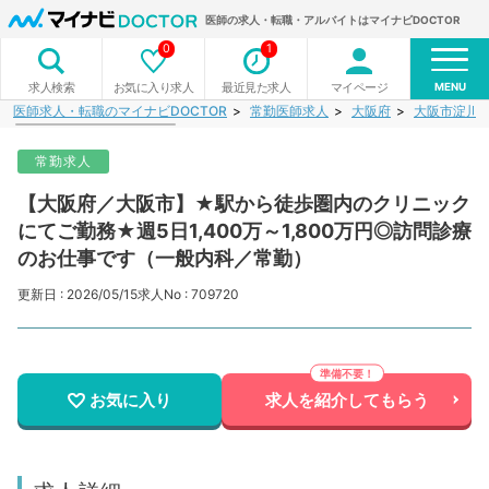
医師の求人・転職・アルバイトはマイナビDOCTOR
0
1
MENU
お気に入り求人
最近見た求人
マイページ
求人検索
医師求人・転職のマイナビDOCTOR
常勤医師求人
大阪府
大阪市淀川
常勤求人
【大阪府／大阪市】★駅から徒歩圏内のクリニック
にてご勤務★週5日1,400万～1,800万円◎訪問診療
のお仕事です（一般内科／常勤）
更新日 : 2026/05/15
求人No : 709720
お気に入り
求人を紹介してもらう