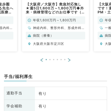
徒歩圏
【大阪府／大阪市】救急対応無し
【大阪
る先生へ
★週5日1,600万～1,800万円◆外
です！週
眠医療セ
来・病棟管理などのお仕事です（内
PM・
のお仕事
科系・外科系／常勤）
ョン病
科／常
年収1,600万円～1,800万円
年収
器内科、
神経内科、整形外科、形成外科、
一
総合診療
脳神経外科、呼吸器外科、心臓血
病院（療養）
病
管外科、泌尿器科、一般内科、循
大阪府大阪市淀川区
大
環器内科、呼吸器内科、消化器内
科、内分泌・代謝内科、腎臓内
科、老年内科、血液内科、外科系
<
>
全般、一般外科、消化器外科、乳
腺外科、膠原病科、大腸・肛門外
科、脊髄・脊椎外科
手当/福利厚生
有り
通勤手当
有り
学会補助