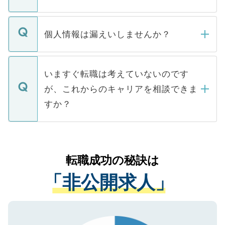
下記の理由によって、一般には公開してい
ません。
転職・入職を強要することは一切ありませ
ん。また、仮に応募先から内定をいただい
個人情報は漏えいしませんか？
■応募殺到を避けるため 人気のある医療機
たとしても、ご本人が納得しない限り、内
関を公にしてしまうと、応募が殺到する場
定を承諾する必要はありません。内定先へ
個人情報が漏えいすることはありませんの
合があります。 選考を効率よく行うため
の辞退の連絡はキャリアパートナーが行い
で、ご安心ください。当サイトからの登録
いますぐ転職は考えていないのです
に、医療機関が求める条件に合った人材の
ますので、ご安心ください。
などで収集したご登録者様の個人情報は、
が、これからのキャリアを相談できま
みを人材紹介会社に依頼するケースが増え
ご本人のキャリアアップおよび転職活動の
ています。
すか？
支援を目的に使用いたします。お預かりし
ているすべての個人データはご本人の許可
お気軽にご相談ください。先生専任のキャ
なく、医療機関側に開示したり、第三者に
リアパートナーが将来のご希望などをおう
提供することは一切ありません。また弊社
かがいして、現在の医療機関の状況や紹介
転職成功の秘訣は
は、個人情報の取り扱いについての厳密な
経験をまじえながら、適切なアドバイスを
管理基準を満たした事業者のみに付与され
「非公開求人」
させていただきます。すぐにご転職をされ
る、プライバシーマークを取得済みです。
ない方には、長期的なサポートが可能です
ご登録いただいた個人情報は、SSL（デー
ので、まずはご登録ください。
タ暗号化）によって保護されていますの
で、機密保持に関してもご安心ください。