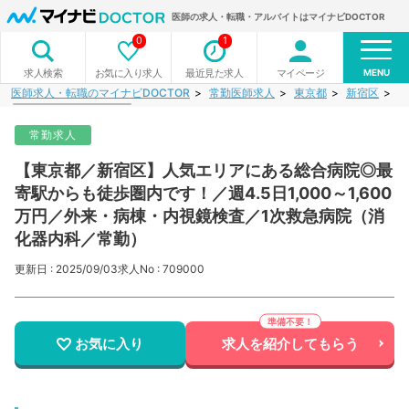
医師の求人・転職・アルバイトはマイナビDOCTOR
0
1
MENU
お気に入り求人
最近見た求人
マイページ
求人検索
医師求人・転職のマイナビDOCTOR
常勤医師求人
東京都
新宿区
【
常勤求人
【東京都／新宿区】人気エリアにある総合病院◎最
寄駅からも徒歩圏内です！／週4.5日1,000～1,600
万円／外来・病棟・内視鏡検査／1次救急病院（消
化器内科／常勤）
更新日 : 2025/09/03
求人No : 709000
お気に入り
求人を紹介してもらう