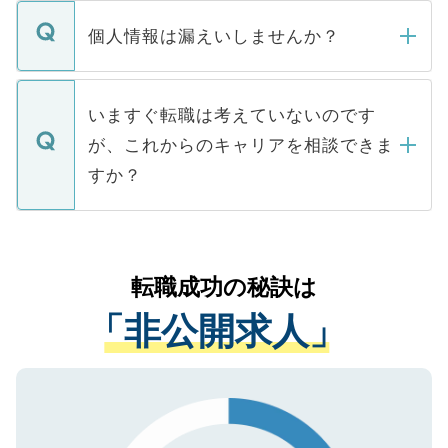
転職・入職を強要することは一切ありませ
ん。また、仮に応募先から内定をいただい
個人情報は漏えいしませんか？
■応募殺到を避けるため 人気のある医療機
たとしても、ご本人が納得しない限り、内
関を公にしてしまうと、応募が殺到する場
定を承諾する必要はありません。内定先へ
個人情報が漏えいすることはありませんの
合があります。 選考を効率よく行うため
の辞退の連絡はキャリアパートナーが行い
で、ご安心ください。当サイトからの登録
いますぐ転職は考えていないのです
に、医療機関が求める条件に合った人材の
ますので、ご安心ください。
などで収集したご登録者様の個人情報は、
が、これからのキャリアを相談できま
みを人材紹介会社に依頼するケースが増え
ご本人のキャリアアップおよび転職活動の
ています。
すか？
支援を目的に使用いたします。お預かりし
ているすべての個人データはご本人の許可
お気軽にご相談ください。先生専任のキャ
なく、医療機関側に開示したり、第三者に
リアパートナーが将来のご希望などをおう
提供することは一切ありません。また弊社
かがいして、現在の医療機関の状況や紹介
転職成功の秘訣は
は、個人情報の取り扱いについての厳密な
経験をまじえながら、適切なアドバイスを
管理基準を満たした事業者のみに付与され
「非公開求人」
させていただきます。すぐにご転職をされ
る、プライバシーマークを取得済みです。
ない方には、長期的なサポートが可能です
ご登録いただいた個人情報は、SSL（デー
ので、まずはご登録ください。
タ暗号化）によって保護されていますの
で、機密保持に関してもご安心ください。