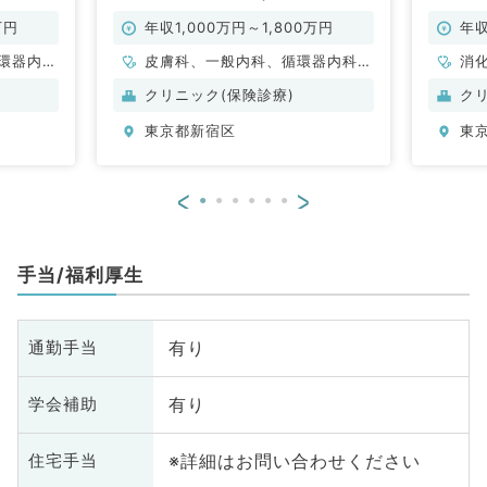
3日より勤務可★土日祝休み♦（皮
方◎（
膚科、一般内科／常勤）
万円
年収1,000万円～1,800万円
年収
環器内
皮膚科、一般内科、循環器内科、
消
内科、内
呼吸器内科、消化器内科、内分
クリニック(保険診療)
ク
科、老年
泌・代謝内科
東京都新宿区
東
科
<
>
手当/福利厚生
有り
通勤手当
有り
学会補助
※詳細はお問い合わせください
住宅手当