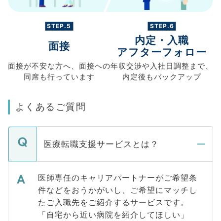
STEP.5
STEP.6
内定・入職
面接
アフターフォロー
面接が不安な方へ、
面接への
年収交渉や
入社日調整まで、
同席も
行っています
内定後もバックアップ
よくあるご質問
医療転職支援サービスとは？
医師専任のキャリアパートナーがご希望条
件などをおうかがいし、ご希望にマッチし
たご入職先をご紹介するサービスです。
「自宅から近い病院を紹介してほしい」