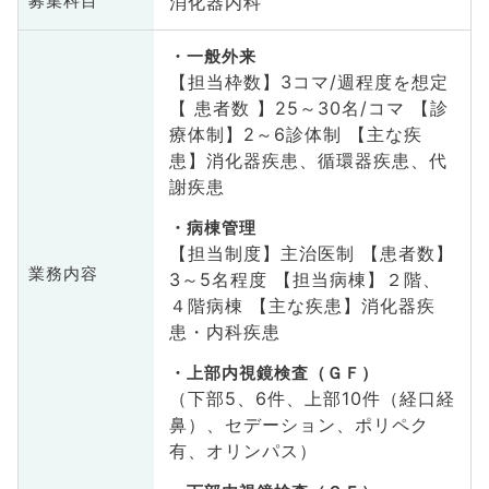
消化器内科
募集科目
一般外来
【担当枠数】3コマ/週程度を想定
【 患者数 】25～30名/コマ 【診
療体制】2～6診体制 【主な疾
患】消化器疾患、循環器疾患、代
謝疾患
病棟管理
【担当制度】主治医制 【患者数】
業務内容
3～5名程度 【担当病棟】２階、
４階病棟 【主な疾患】消化器疾
患・内科疾患
上部内視鏡検査（ＧＦ）
（下部5、6件、上部10件（経口経
鼻）、セデーション、ポリペク
有、オリンパス）