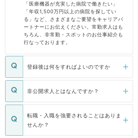
「医療機器が充実した病院で働きたい」
「年収1,500万円以上の病院を探してい
る」など、さまざまなご要望をキャリアパ
ートナーにお伝えください。常勤求人はも
ちろん、非常勤・スポットのお仕事紹介も
行なっております。
登録後は何をすればよいのですか
ご登録いただきましたら、弊社担当者がご
登録内容を確認し、その後メールもしくは
非公開求人とはなんですか？
お電話にて次のステップのご案内をいたし
ます。通常、5営業日以内にはご連絡をせて
マイナビDOCTORで取り扱っている求人の
いただきますので、しばらくお待ちくださ
うち約3割は、Webサイトからご覧いただ
転職・入職を強要されることはありま
い。
けない「非公開求人」です。非公開求人は
せんか？
下記の理由によって、一般には公開してい
ません。