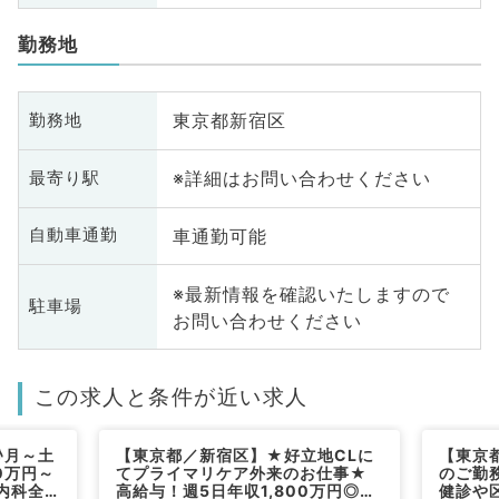
勤務地
東京都新宿区
勤務地
※詳細はお問い合わせください
最寄り駅
車通勤可能
自動車通勤
※最新情報を確認いたしますので
駐車場
お問い合わせください
この求人と条件が近い求人
♪月～土
【東京都／新宿区】★好立地CLに
【東京
0万円～
てプライマリケア外来のお仕事★
のご勤務
(内科全
高給与！週5日年収1,800万円◎週
健診や