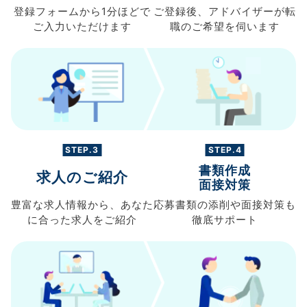
登録フォームから
1分ほどで
ご登録後、
アドバイザーが転
ご入力
いただけます
職の
ご希望を伺います
STEP.3
STEP.4
書類作成
求人のご紹介
面接対策
豊富な求人情報から、
あなた
応募書類の
添削や面接対策も
に合った求人を
ご紹介
徹底サポート