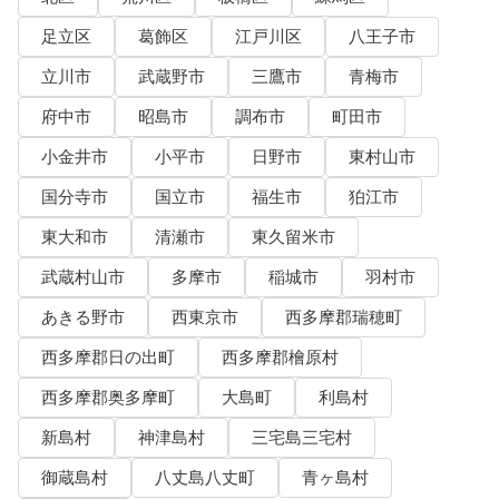
足立区
葛飾区
江戸川区
八王子市
立川市
武蔵野市
三鷹市
青梅市
府中市
昭島市
調布市
町田市
小金井市
小平市
日野市
東村山市
国分寺市
国立市
福生市
狛江市
東大和市
清瀬市
東久留米市
武蔵村山市
多摩市
稲城市
羽村市
あきる野市
西東京市
西多摩郡瑞穂町
西多摩郡日の出町
西多摩郡檜原村
西多摩郡奥多摩町
大島町
利島村
新島村
神津島村
三宅島三宅村
御蔵島村
八丈島八丈町
青ヶ島村