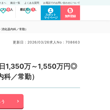
さまへ
拠点一覧
よくある質問
お電話でのお問い合わせについて
に入り求人
0
最近見た求人
1
スポット
無料登録
マイページ
科・消化器内科／常勤）
更新日 : 2026/03/26
求人No : 708663
350万～1,550万円◎
内科／常勤）
らう