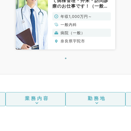
て病棟管理・外来・訪問診
療のお仕事です！（一般内
科／常勤）
年収1,000万円～
一般内科
病院（一般）
奈良県宇陀市
業務内容
勤務地