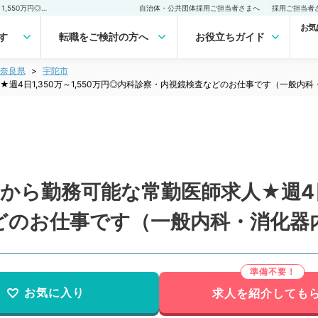
【奈良県／宇陀市】週2日から勤務可能な常勤医師求人★週4日1,350万～1,550万円◎内科診察・内視鏡検査などのお仕事です（一般内科・消化器内科／常勤）の転職・求人｜医師の求人・転職・アルバイトは【マイナビDOCTOR】
自治体・公共団体採用ご担当者さまへ
採用ご担当者
お気
す
転職をご検討の方へ
お役立ちガイド
奈良県
宇陀市
週4日1,350万～1,550万円◎内科診察・内視鏡検査などのお仕事です（一般内
ら勤務可能な常勤医師求人★週4日1,
どのお仕事です（一般内科・消化器
お気に入り
求人を紹介しても