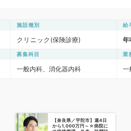
施設種別
給
クリニック(保険診療)
年
募集科目
業
一般内科、消化器内科
一
ク
下
【奈良県／宇陀市】週4日
から1,000万円～☆病院に