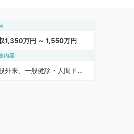
与
収1,350万円 ～ 1,550万円
務内容
般外来、一般健診・人間ドッ
、上部内視鏡検査（ＧＦ）、
部内視鏡検査（ＣＦ）