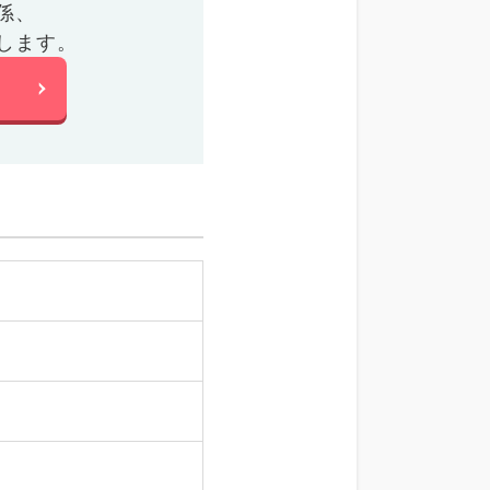
係、
します。