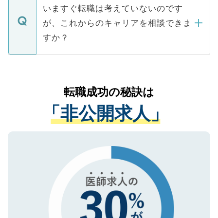
の辞退の連絡はキャリアパートナーが行い
で、ご安心ください。当サイトからの登録
いますぐ転職は考えていないのです
に、医療機関が求める条件に合った人材の
ますので、ご安心ください。
などで収集したご登録者様の個人情報は、
が、これからのキャリアを相談できま
みを人材紹介会社に依頼するケースが増え
ご本人のキャリアアップおよび転職活動の
ています。
すか？
支援を目的に使用いたします。お預かりし
ているすべての個人データはご本人の許可
お気軽にご相談ください。先生専任のキャ
なく、医療機関側に開示したり、第三者に
リアパートナーが将来のご希望などをおう
提供することは一切ありません。また弊社
かがいして、現在の医療機関の状況や紹介
転職成功の秘訣は
は、個人情報の取り扱いについての厳密な
経験をまじえながら、適切なアドバイスを
管理基準を満たした事業者のみに付与され
「非公開求人」
させていただきます。すぐにご転職をされ
る、プライバシーマークを取得済みです。
ない方には、長期的なサポートが可能です
ご登録いただいた個人情報は、SSL（デー
ので、まずはご登録ください。
タ暗号化）によって保護されていますの
で、機密保持に関してもご安心ください。