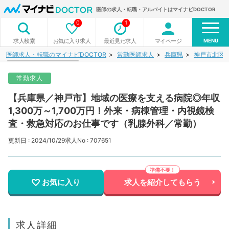
医師の求人・転職・アルバイトはマイナビDOCTOR
0
1
MENU
お気に入り求人
最近見た求人
マイページ
求人検索
医師求人・転職のマイナビDOCTOR
常勤医師求人
兵庫県
神戸市北区
常勤求人
【兵庫県／神戸市】地域の医療を支える病院◎年収
1,300万～1,700万円！外来・病棟管理・内視鏡検
査・救急対応のお仕事です（乳腺外科／常勤）
更新日 : 2024/10/29
求人No : 707651
お気に入り
求人を紹介してもらう
求人詳細