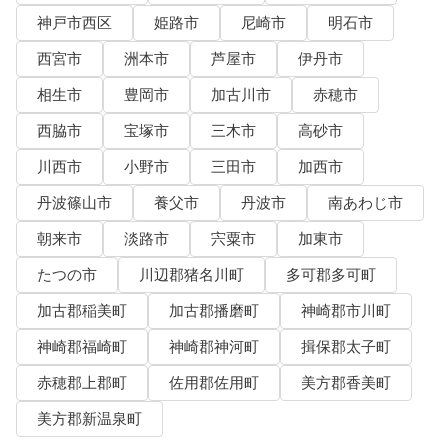
神戸市西区
姫路市
尼崎市
明石市
西宮市
洲本市
芦屋市
伊丹市
相生市
豊岡市
加古川市
赤穂市
西脇市
宝塚市
三木市
高砂市
川西市
小野市
三田市
加西市
丹波篠山市
養父市
丹波市
南あわじ市
朝来市
淡路市
宍粟市
加東市
たつの市
川辺郡猪名川町
多可郡多可町
加古郡稲美町
加古郡播磨町
神崎郡市川町
神崎郡福崎町
神崎郡神河町
揖保郡太子町
赤穂郡上郡町
佐用郡佐用町
美方郡香美町
美方郡新温泉町