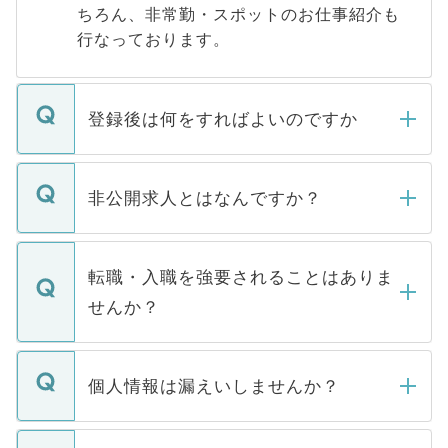
ちろん、非常勤・スポットのお仕事紹介も
行なっております。
登録後は何をすればよいのですか
ご登録いただきましたら、弊社担当者がご
登録内容を確認し、その後メールもしくは
非公開求人とはなんですか？
お電話にて次のステップのご案内をいたし
ます。通常、5営業日以内にはご連絡をせて
マイナビDOCTORで取り扱っている求人の
いただきますので、しばらくお待ちくださ
うち約3割は、Webサイトからご覧いただ
転職・入職を強要されることはありま
い。
けない「非公開求人」です。非公開求人は
せんか？
下記の理由によって、一般には公開してい
ません。
転職・入職を強要することは一切ありませ
ん。また、仮に応募先から内定をいただい
個人情報は漏えいしませんか？
■応募殺到を避けるため 人気のある医療機
たとしても、ご本人が納得しない限り、内
関を公にしてしまうと、応募が殺到する場
定を承諾する必要はありません。内定先へ
個人情報が漏えいすることはありませんの
合があります。 選考を効率よく行うため