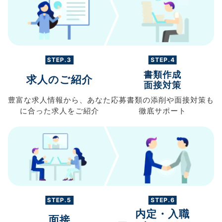
STEP.3
STEP.4
書類作成
求人のご紹介
面接対策
豊富な求人情報から、
あなた
応募書類の
添削や面接対策も
に合った求人を
ご紹介
徹底サポート
STEP.5
STEP.6
内定・入職
面接