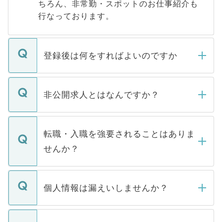
ちろん、非常勤・スポットのお仕事紹介も
行なっております。
登録後は何をすればよいのですか
ご登録いただきましたら、弊社担当者がご
登録内容を確認し、その後メールもしくは
非公開求人とはなんですか？
お電話にて次のステップのご案内をいたし
ます。通常、5営業日以内にはご連絡をせて
マイナビDOCTORで取り扱っている求人の
いただきますので、しばらくお待ちくださ
うち約3割は、Webサイトからご覧いただ
転職・入職を強要されることはありま
い。
けない「非公開求人」です。非公開求人は
せんか？
下記の理由によって、一般には公開してい
ません。
転職・入職を強要することは一切ありませ
ん。また、仮に応募先から内定をいただい
個人情報は漏えいしませんか？
■応募殺到を避けるため 人気のある医療機
たとしても、ご本人が納得しない限り、内
関を公にしてしまうと、応募が殺到する場
定を承諾する必要はありません。内定先へ
個人情報が漏えいすることはありませんの
合があります。 選考を効率よく行うため