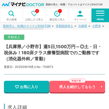
医師の求人・転職・アルバイトはマイナビDOCTOR
0
1
MENU
お気に入り求人
最近見た求人
マイページ
求人検索
医師求人・転職のマイナビDOCTOR
常勤医師求人
兵庫県
小野市
【
常勤求人
【兵庫県／小野市】週5日,1500万円～◎土・日・
祝休み！180床クラス療養型病院でのご勤務です
（消化器外科／常勤）
更新日 : 2025/08/19
求人No : 706973
お気に入り
求人を紹介してもらう
求人詳細