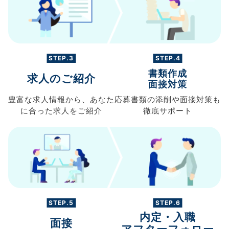
STEP.3
STEP.4
書類作成
求人のご紹介
面接対策
豊富な求人情報から、
あなた
応募書類の
添削や面接対策も
に合った求人を
ご紹介
徹底サポート
STEP.5
STEP.6
内定・入職
面接