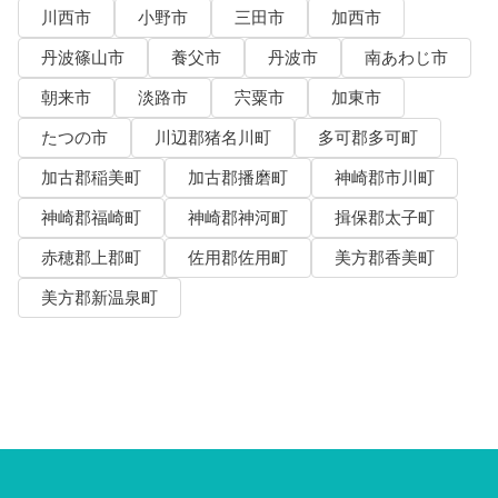
川西市
小野市
三田市
加西市
丹波篠山市
養父市
丹波市
南あわじ市
朝来市
淡路市
宍粟市
加東市
たつの市
川辺郡猪名川町
多可郡多可町
加古郡稲美町
加古郡播磨町
神崎郡市川町
神崎郡福崎町
神崎郡神河町
揖保郡太子町
赤穂郡上郡町
佐用郡佐用町
美方郡香美町
美方郡新温泉町