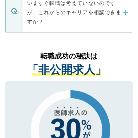
の辞退の連絡はキャリアパートナーが行い
で、ご安心ください。当サイトからの登録
いますぐ転職は考えていないのです
に、医療機関が求める条件に合った人材の
ますので、ご安心ください。
などで収集したご登録者様の個人情報は、
が、これからのキャリアを相談できま
みを人材紹介会社に依頼するケースが増え
ご本人のキャリアアップおよび転職活動の
ています。
すか？
支援を目的に使用いたします。お預かりし
ているすべての個人データはご本人の許可
お気軽にご相談ください。先生専任のキャ
なく、医療機関側に開示したり、第三者に
リアパートナーが将来のご希望などをおう
提供することは一切ありません。また弊社
かがいして、現在の医療機関の状況や紹介
転職成功の秘訣は
は、個人情報の取り扱いについての厳密な
経験をまじえながら、適切なアドバイスを
管理基準を満たした事業者のみに付与され
「非公開求人」
させていただきます。すぐにご転職をされ
る、プライバシーマークを取得済みです。
ない方には、長期的なサポートが可能です
ご登録いただいた個人情報は、SSL（デー
ので、まずはご登録ください。
タ暗号化）によって保護されていますの
で、機密保持に関してもご安心ください。