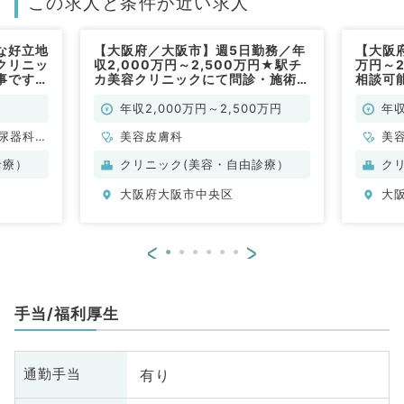
この求人と条件が近い求人
な好立地
【大阪府／大阪市】週5日勤務／年
【大阪府
容クリニッ
収2,000万円～2,500万円★駅チ
万円～2
事です
カ美容クリニックにて問診・施術の
相談可
形成外
お仕事です♪（美容皮膚科／常勤）
ックに
ボトッ
年収2,000万円～2,500万円
年収
(美容皮
尿器科、
美容皮膚科
美
診療）
クリニック(美容・自由診療）
ク
大阪府大阪市中央区
大
<
>
手当/福利厚生
有り
通勤手当