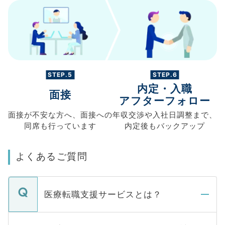
STEP.5
STEP.6
内定・入職
面接
アフターフォロー
面接が不安な方へ、
面接への
年収交渉や
入社日調整まで、
同席も
行っています
内定後もバックアップ
よくあるご質問
医療転職支援サービスとは？