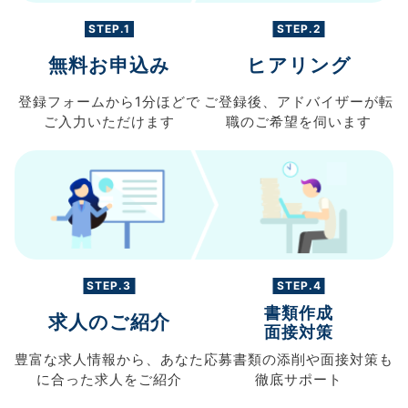
STEP.1
STEP.2
無料お申込み
ヒアリング
登録フォームから
1分ほどで
ご登録後、
アドバイザーが転
ご入力
いただけます
職の
ご希望を伺います
STEP.3
STEP.4
書類作成
求人のご紹介
面接対策
豊富な求人情報から、
あなた
応募書類の
添削や面接対策も
に合った求人を
ご紹介
徹底サポート