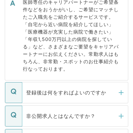
医師専任のキャリアパートナーがご希望条
件などをおうかがいし、ご希望にマッチし
たご入職先をご紹介するサービスです。
「自宅から近い病院を紹介してほしい」
「医療機器が充実した病院で働きたい」
「年収1,500万円以上の病院を探してい
る」など、さまざまなご要望をキャリアパ
ートナーにお伝えください。常勤求人はも
ちろん、非常勤・スポットのお仕事紹介も
行なっております。
登録後は何をすればよいのですか
ご登録いただきましたら、弊社担当者がご
登録内容を確認し、その後メールもしくは
非公開求人とはなんですか？
お電話にて次のステップのご案内をいたし
ます。通常、5営業日以内にはご連絡をせて
マイナビDOCTORで取り扱っている求人の