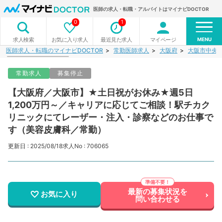
医師の求人・転職・アルバイトはマイナビDOCTOR
0
1
MENU
お気に入り求人
最近見た求人
マイページ
求人検索
医師求人・転職のマイナビDOCTOR
常勤医師求人
大阪府
大阪市中央
常勤求人
募集停止
【大阪府／大阪市】★土日祝がお休み★週5日
1,200万円～／キャリアに応じてご相談！駅チカク
リニックにてレーザー・注入・診察などのお仕事で
す（美容皮膚科／常勤）
更新日 : 2025/08/18
求人No : 706065
最新の募集状況を
お気に入り
問い合わせる