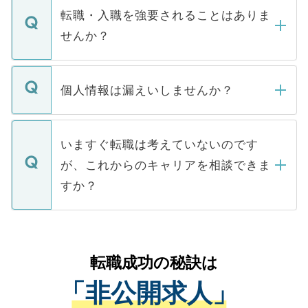
いただきますので、しばらくお待ちくださ
うち約3割は、Webサイトからご覧いただ
転職・入職を強要されることはありま
い。
けない「非公開求人」です。非公開求人は
せんか？
下記の理由によって、一般には公開してい
ません。
転職・入職を強要することは一切ありませ
ん。また、仮に応募先から内定をいただい
個人情報は漏えいしませんか？
■応募殺到を避けるため 人気のある医療機
たとしても、ご本人が納得しない限り、内
関を公にしてしまうと、応募が殺到する場
定を承諾する必要はありません。内定先へ
個人情報が漏えいすることはありませんの
合があります。 選考を効率よく行うため
の辞退の連絡はキャリアパートナーが行い
で、ご安心ください。当サイトからの登録
いますぐ転職は考えていないのです
に、医療機関が求める条件に合った人材の
ますので、ご安心ください。
などで収集したご登録者様の個人情報は、
が、これからのキャリアを相談できま
みを人材紹介会社に依頼するケースが増え
ご本人のキャリアアップおよび転職活動の
ています。
すか？
支援を目的に使用いたします。お預かりし
ているすべての個人データはご本人の許可
お気軽にご相談ください。先生専任のキャ
なく、医療機関側に開示したり、第三者に
リアパートナーが将来のご希望などをおう
提供することは一切ありません。また弊社
かがいして、現在の医療機関の状況や紹介
転職成功の秘訣は
は、個人情報の取り扱いについての厳密な
経験をまじえながら、適切なアドバイスを
管理基準を満たした事業者のみに付与され
「非公開求人」
させていただきます。すぐにご転職をされ
る、プライバシーマークを取得済みです。
ない方には、長期的なサポートが可能です