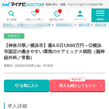
医師の求人・転職・アルバイトはマイナビDOCTOR
0
1
MENU
お気に入り求人
最近見た求人
マイページ
求人検索
医師求人・転職のマイナビDOCTOR
常勤医師求人
神奈川県
横浜市青
常勤求人
【神奈川県／横浜市】週4.5日1,600万円～◎横浜
市認定の働きやすい環境のケアミックス病院（脳神
経外科／常勤）
更新日 : 2026/01/06
求人No : 701925
お気に入り
求人を紹介してもらう
求人詳細