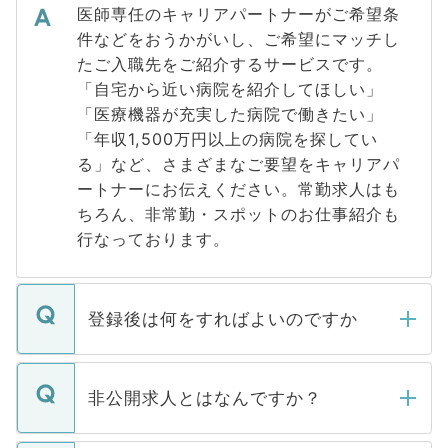
医師専任のキャリアパートナーがご希望条
件などをおうかがいし、ご希望にマッチし
たご入職先をご紹介するサービスです。
「自宅から近い病院を紹介してほしい」
「医療機器が充実した病院で働きたい」
「年収1,500万円以上の病院を探してい
る」など、さまざまなご要望をキャリアパ
ートナーにお伝えください。常勤求人はも
ちろん、非常勤・スポットのお仕事紹介も
行なっております。
登録後は何をすればよいのですか
ご登録いただきましたら、弊社担当者がご
登録内容を確認し、その後メールもしくは
非公開求人とはなんですか？
お電話にて次のステップのご案内をいたし
ます。通常、5営業日以内にはご連絡をせて
マイナビDOCTORで取り扱っている求人の