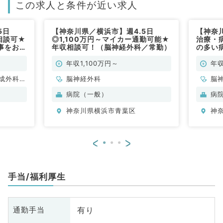
この求人と条件が近い求人
5日
【神奈川県／横浜市】週4.5日
【神奈
相談可★
◎1,100万円～マイカー通勤可能★
治療・
事をお任
年収相談可！（脳神経外科／常勤）
の多い
能／管理
～5日1
勤）
外科／
年収1,100万円～
年収
成外科、
脳神経外科
脳
、心臓血
病院（一般）
病
内科、循
神奈川県横浜市青葉区
神
消化器内
腎臓内
、外科系
<
>
外科、乳
・肛門外
手当/福利厚生
有り
通勤手当