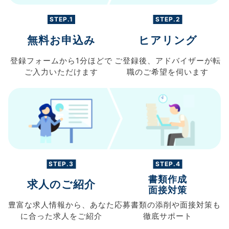
STEP.1
STEP.2
無料お申込み
ヒアリング
登録フォームから
1分ほどで
ご登録後、
アドバイザーが転
ご入力
いただけます
職の
ご希望を伺います
STEP.3
STEP.4
書類作成
求人のご紹介
面接対策
豊富な求人情報から、
あなた
応募書類の
添削や面接対策も
に合った求人を
ご紹介
徹底サポート