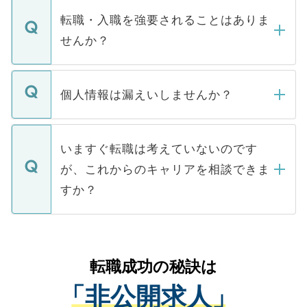
いただきますので、しばらくお待ちくださ
うち約3割は、Webサイトからご覧いただ
転職・入職を強要されることはありま
い。
けない「非公開求人」です。非公開求人は
せんか？
下記の理由によって、一般には公開してい
ません。
転職・入職を強要することは一切ありませ
ん。また、仮に応募先から内定をいただい
個人情報は漏えいしませんか？
■応募殺到を避けるため 人気のある医療機
たとしても、ご本人が納得しない限り、内
関を公にしてしまうと、応募が殺到する場
定を承諾する必要はありません。内定先へ
個人情報が漏えいすることはありませんの
合があります。 選考を効率よく行うため
の辞退の連絡はキャリアパートナーが行い
で、ご安心ください。当サイトからの登録
いますぐ転職は考えていないのです
に、医療機関が求める条件に合った人材の
ますので、ご安心ください。
などで収集したご登録者様の個人情報は、
が、これからのキャリアを相談できま
みを人材紹介会社に依頼するケースが増え
ご本人のキャリアアップおよび転職活動の
ています。
すか？
支援を目的に使用いたします。お預かりし
ているすべての個人データはご本人の許可
お気軽にご相談ください。先生専任のキャ
なく、医療機関側に開示したり、第三者に
リアパートナーが将来のご希望などをおう
提供することは一切ありません。また弊社
かがいして、現在の医療機関の状況や紹介
転職成功の秘訣は
は、個人情報の取り扱いについての厳密な
経験をまじえながら、適切なアドバイスを
管理基準を満たした事業者のみに付与され
「非公開求人」
させていただきます。すぐにご転職をされ
る、プライバシーマークを取得済みです。