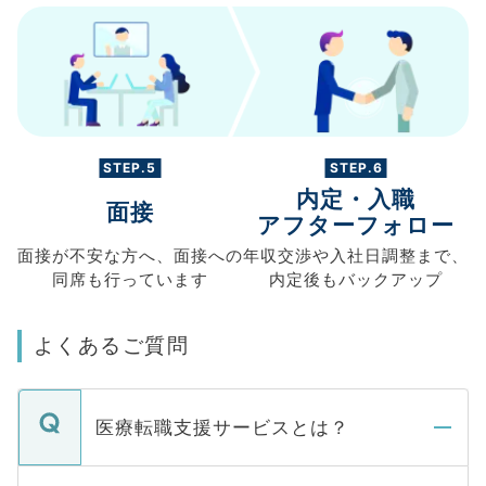
STEP.5
STEP.6
内定・入職
面接
アフターフォロー
面接が不安な方へ、
面接への
年収交渉や
入社日調整まで、
同席も
行っています
内定後もバックアップ
よくあるご質問
医療転職支援サービスとは？