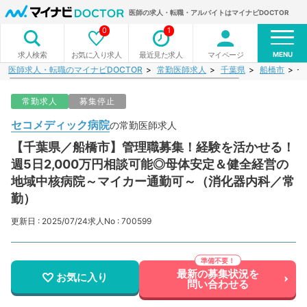
医師の求人・転職・アルバイトはマイナビDOCTOR
0
1
MENU
お気に入り求人
最近見た求人
マイページ
求人検索
医師求人・転職のマイナビDOCTOR
常勤医師求人
千葉県
船橋市
セ
常勤求人
募集停止
セコメディック病院
の常勤医師求人
【千葉県／船橋市】管理職募集！経験を活かせる！
週5日2,000万円相談可能◎母体安定＆健全経営の
地域中核病院～マイカー通勤可～（消化器内科／常
勤）
更新日 : 2025/07/24
求人No : 700599
最新の募集状況を
お気に入り
問い合わせる