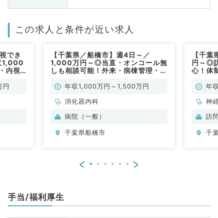
この求人と条件が近い求人
重視でき
【千葉県／船橋市】週4日～／
【千葉県
,000
1,000万円～◎当直・オンコール無
円～◎
棟・内視
しも相談可能！外来・病棟管理・内
心！体
（消化器
視鏡検査等のお仕事です(消化器内
高収入
科／常勤)
系・外
万円
年収1,000万円～1,500万円
年収
消化器内科
神
科
病院（一般）
訪
分
千葉県船橋市
千
内
<
>
手当/福利厚生