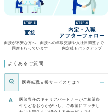
STEP.5
STEP.6
内定・入職
面接
アフターフォロー
面接が不安な方へ、
面接への
年収交渉や
入社日調整まで、
同席も
行っています
内定後もバックアップ
よくあるご質問
医療転職支援サービスとは？
医師専任のキャリアパートナーがご希望条
件などをおうかがいし、ご希望にマッチし
たご入職先をご紹介するサービスです。