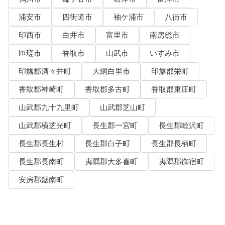
浦安市
四街道市
袖ケ浦市
八街市
印西市
白井市
富里市
南房総市
匝瑳市
香取市
山武市
いすみ市
印旛郡酒々井町
大網白里市
印旛郡栄町
香取郡神崎町
香取郡多古町
香取郡東庄町
山武郡九十九里町
山武郡芝山町
山武郡横芝光町
長生郡一宮町
長生郡睦沢町
長生郡長生村
長生郡白子町
長生郡長柄町
長生郡長南町
夷隅郡大多喜町
夷隅郡御宿町
安房郡鋸南町