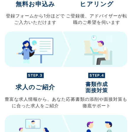
無料お申込み
ヒアリング
登録フォームから
1分ほどで
ご登録後、
アドバイザーが転
ご入力
いただけます
職の
ご希望を伺います
STEP.3
STEP.4
書類作成
求人のご紹介
面接対策
豊富な求人情報から、
あなた
応募書類の
添削や面接対策も
に合った求人を
ご紹介
徹底サポート