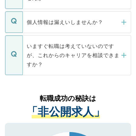
下記の理由によって、一般には公開してい
ません。
転職・入職を強要することは一切ありませ
ん。また、仮に応募先から内定をいただい
個人情報は漏えいしませんか？
■応募殺到を避けるため 人気のある医療機
たとしても、ご本人が納得しない限り、内
関を公にしてしまうと、応募が殺到する場
定を承諾する必要はありません。内定先へ
個人情報が漏えいすることはありませんの
合があります。 選考を効率よく行うため
の辞退の連絡はキャリアパートナーが行い
で、ご安心ください。当サイトからの登録
いますぐ転職は考えていないのです
に、医療機関が求める条件に合った人材の
ますので、ご安心ください。
などで収集したご登録者様の個人情報は、
が、これからのキャリアを相談できま
みを人材紹介会社に依頼するケースが増え
ご本人のキャリアアップおよび転職活動の
ています。
すか？
支援を目的に使用いたします。お預かりし
ているすべての個人データはご本人の許可
お気軽にご相談ください。先生専任のキャ
なく、医療機関側に開示したり、第三者に
リアパートナーが将来のご希望などをおう
提供することは一切ありません。また弊社
かがいして、現在の医療機関の状況や紹介
転職成功の秘訣は
は、個人情報の取り扱いについての厳密な
経験をまじえながら、適切なアドバイスを
管理基準を満たした事業者のみに付与され
「非公開求人」
させていただきます。すぐにご転職をされ
る、プライバシーマークを取得済みです。
ない方には、長期的なサポートが可能です
ご登録いただいた個人情報は、SSL（デー
ので、まずはご登録ください。
タ暗号化）によって保護されていますの
で、機密保持に関してもご安心ください。