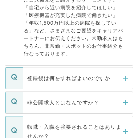
「自宅から近い病院を紹介してほしい」
「医療機器が充実した病院で働きたい」
「年収1,500万円以上の病院を探してい
る」など、さまざまなご要望をキャリアパ
ートナーにお伝えください。常勤求人はも
ちろん、非常勤・スポットのお仕事紹介も
行なっております。
登録後は何をすればよいのですか
ご登録いただきましたら、弊社担当者がご
登録内容を確認し、その後メールもしくは
非公開求人とはなんですか？
お電話にて次のステップのご案内をいたし
ます。通常、5営業日以内にはご連絡をせて
マイナビDOCTORで取り扱っている求人の
いただきますので、しばらくお待ちくださ
うち約3割は、Webサイトからご覧いただ
転職・入職を強要されることはありま
い。
けない「非公開求人」です。非公開求人は
せんか？